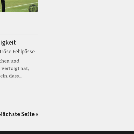
igkeit
tröse Fehlpässe
ochen und
verfolgt hat,
in, dass...
Nächste Seite »