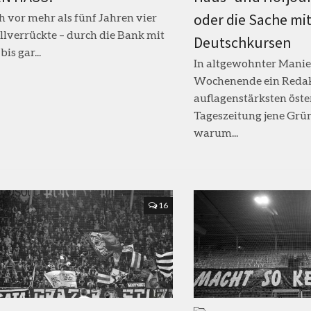
oder die Sache mi
ch vor mehr als fünf Jahren vier
lverrückte – durch die Bank mit
Deutschkursen
is gar...
In altgewohnter Manie
Wochenende ein Redak
auflagenstärksten öste
Tageszeitung jene Grün
warum...
16