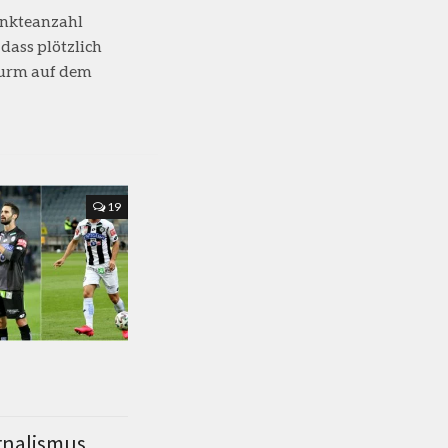
unkteanzahl
 dass plötzlich
urm auf dem
19
rnalismus