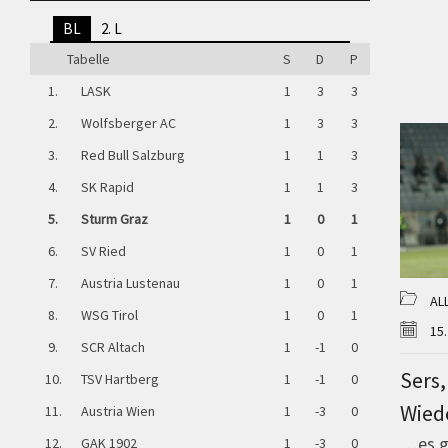
BL
2. L
Tabelle
S
D
P
1.
LASK
1
3
3
2.
Wolfsberger AC
1
3
3
3.
Red Bull Salzburg
1
1
3
4.
SK Rapid
1
1
3
5.
Sturm Graz
1
0
1
6.
SV Ried
1
0
1
7.
Austria Lustenau
1
0
1
AL
8.
WSG Tirol
1
0
1
15
9.
SCR Altach
1
-1
0
Sers
10.
TSV Hartberg
1
-1
0
Wied
11.
Austria Wien
1
-3
0
…es gi
12.
GAK 1902
1
-3
0