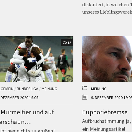
diskutiert, in welchen 
unseres Lieblingsverein
16
LGEMEIN
/
BUNDESLIGA
/
MEINUNG
MEINUNG
. DEZEMBER 2020 19:09
9. DEZEMBER 2020 19:0
, Murmeltier und auf
Euphoriebremse
erschaun…
Aufbruchstimmung ja, I
ein Meinungsartikel
bt hier nichts zu grüßen!