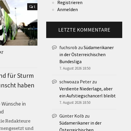
Registrieren
1
Anmelden
LETZTE KOMMENTARE
fuchsrob
zu
Südamerikaner
AT
in der Österreichischen
Bundesliga
7. August 2026 18:50
nd für Sturm
schwoaza Peter
zu
ünscht haben
Verdiente Niederlage, aber
ein Aufstiegschancerl bleibt
7. August 2026 18:50
 Wünsche in
nd
Günter Kolb
zu
die Redakteure
Südamerikaner in der
mengesetzt und
Österreichischen