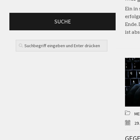
Ein in
erfolg
SUCHE
Ende. 
ist abs
ME
29.
GEGE