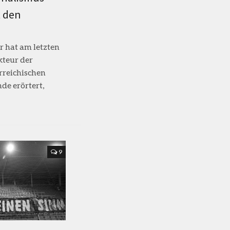
t den
r hat am letzten
teur der
rreichischen
de erörtert,
9