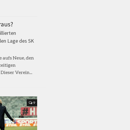
 raus?
llierten
llen Lage des SK
e aufs Neue, den
zeitigen
Dieser Verein...
9