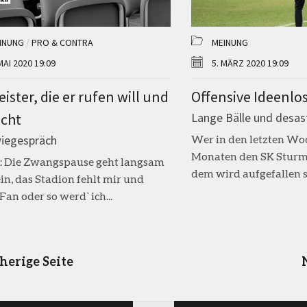
INUNG
/
PRO & CONTRA
MEINUNG
MAI 2020 19:09
5. MÄRZ 2020 19:09
eister, die er rufen will und
Offensive Ideenlos
icht
Lange Bälle und desas
wiegespräch
Wer in den letzten W
Monaten den SK Sturm 
: Die Zwangspause geht langsam
dem wird aufgefallen se
ein, das Stadion fehlt mir und
Fan oder so werd` ich...
herige Seite