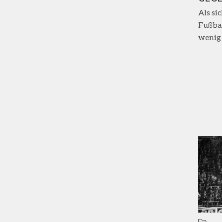
Als si
Fußbal
wenig b