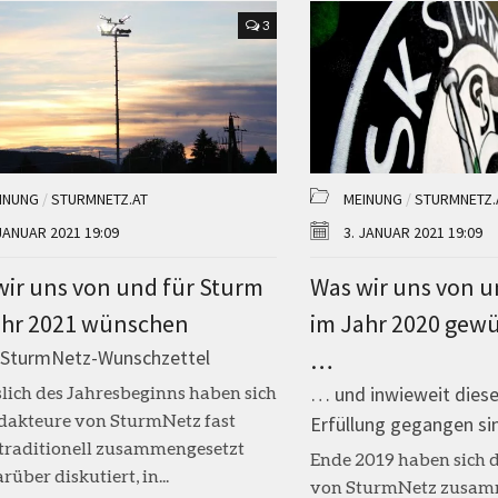
3
INUNG
/
STURMNETZ.AT
MEINUNG
/
STURMNETZ.
 JANUAR 2021 19:09
3. JANUAR 2021 19:09
wir uns von und für Sturm
Was wir uns von u
ahr 2021 wünschen
im Jahr 2020 gew
 SturmNetz-Wunschzettel
…
lich des Jahresbeginns haben sich
… und inwieweit diese
dakteure von SturmNetz fast
Erfüllung gegangen si
traditionell zusammengesetzt
Ende 2019 haben sich 
rüber diskutiert, in...
von SturmNetz zusam