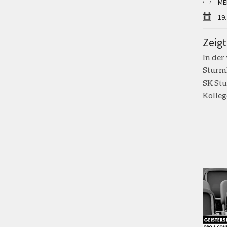
ME
19.
Zeigt
In de
SturmN
SK Stu
Kollege