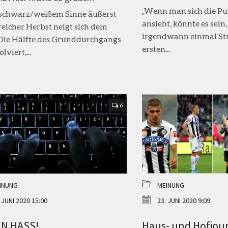
„Wenn man sich die P
 schwarz/weißem Sinne äußerst
ansieht, könnte es sein,
reicher Herbst neigt sich dem
irgendwann einmal St
Die Hälfte des Grunddurchgangs
ersten...
olviert,...
6
INUNG
MEINUNG
 JUNI 2020 15:00
23. JUNI 2020 9:09
N HASS!
Haus- und Hofjou