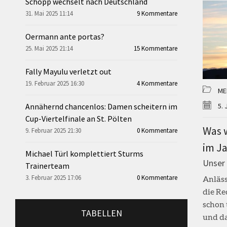
Schopp wechselt nach Deutschland
31. Mai 2025 11:14
9 Kommentare
Oermann ante portas?
25. Mai 2025 21:14
15 Kommentare
Fally Mayulu verletzt out
19. Februar 2025 16:30
4 Kommentare
ME
Annähernd chancenlos: Damen scheitern im
5.
Cup-Viertelfinale an St. Pölten
Was 
9. Februar 2025 21:30
0 Kommentare
im J
Michael Türl komplettiert Sturms
Unser
Trainerteam
3. Februar 2025 17:06
0 Kommentare
Anläss
die Re
schon 
TABELLEN
und da