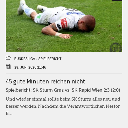
BUNDESLIGA
/
SPIELBERICHT
28. JUNI 2020 21:46
45 gute Minuten reichen nicht
Spielbericht: SK Sturm Graz vs. SK Rapid Wien 2:3 (2:0)
Und wieder einmal sollte beim SK Sturm alles neu und
besser werden. Nachdem die Verantwortlichen Nestor
El...