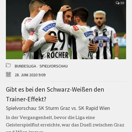
10
BUNDESLIGA
/
SPIELVORSCHAU
28. JUNI 2020 9:09
Gibt es bei den Schwarz-Weißen den
Trainer-Effekt?
Spielvorschau: SK Sturm Graz vs. SK Rapid Wien
In der Vergangenheit, bevor die Liga eine
Geisterspielflut erreichte, war das Duell zwischen Graz
und Wien immer...