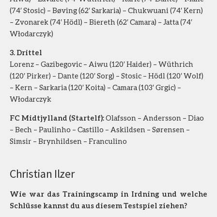
(74′ Stosic) – Bøving (62′ Sarkaria) – Chukwuani (74′ Kern)
– Zvonarek (74′ Hödl) – Biereth (62′ Camara) – Jatta (74′
Włodarczyk)
3. Drittel
Lorenz – Gazibegovic – Aiwu (120′ Haider) – Wüthrich
(120′ Pirker) – Dante (120′ Sorg) – Stosic – Hödl (120′ Wolf)
– Kern – Sarkaria (120′ Koita) – Camara (103′ Grgic) –
Włodarczyk
FC Midtjylland (Startelf):
Olafsson – Andersson – Diao
– Bech – Paulinho – Castillo – Askildsen – Sørensen –
Simsir – Brynhildsen – Franculino
Christian Ilzer
Wie war das Trainingscamp in Irdning und welche
Schlüsse kannst du aus diesem Testspiel ziehen?