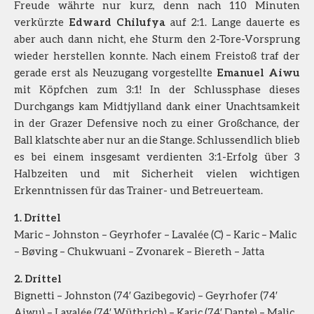
Freude währte nur kurz, denn nach 110 Minuten
verkürzte
Edward Chilufya
auf 2:1. Lange dauerte es
aber auch dann nicht, ehe Sturm den 2-Tore-Vorsprung
wieder herstellen konnte. Nach einem Freistoß traf der
gerade erst als Neuzugang vorgestellte
Emanuel Aiwu
mit Köpfchen zum 3:1! In der Schlussphase dieses
Durchgangs kam Midtjylland dank einer Unachtsamkeit
in der Grazer Defensive noch zu einer Großchance, der
Ball klatschte aber nur an die Stange. Schlussendlich blieb
es bei einem insgesamt verdienten 3:1-Erfolg über 3
Halbzeiten und mit Sicherheit vielen wichtigen
Erkenntnissen für das Trainer- und Betreuerteam.
1. Drittel
Maric – Johnston – Geyrhofer – Lavalée (C) – Karic – Malic
– Bøving – Chukwuani – Zvonarek – Biereth – Jatta
2. Drittel
Bignetti – Johnston (74′ Gazibegovic) – Geyrhofer (74′
Aiwu) – Lavalée (74′ Wüthrich) – Karic (74′ Dante) – Malic