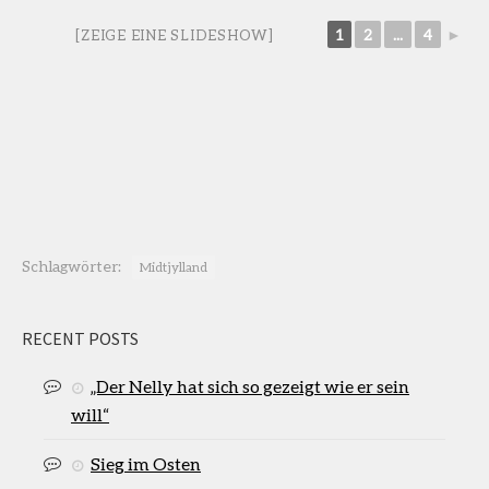
1
2
...
4
►
[ZEIGE EINE SLIDESHOW]
Schlagwörter:
Midtjylland
RECENT POSTS
„Der Nelly hat sich so gezeigt wie er sein
will“
Sieg im Osten