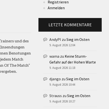
Registrieren
Anmelden
LETZTE KOMMENTARE
AndyPI
zu
Sieg im Osten
Trainers und des
9. August 2026 12:04
e Einsendungen
ngenen Benotungen
wama
zu
Keine Sturm-
h jedem Match
Gefahr auf der Hohen Warte
Man Of The Match“
9. August 2026 11:18
vergeben.
django
zu
Sieg im Osten
9. August 2026 10:44
Strauss
zu
Sieg im Osten
9. August 2026 10:27