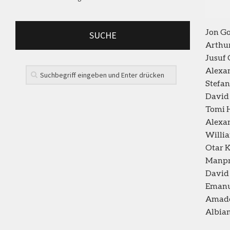
Jon Go
SUCHE
Arthu
Jusuf 
Alexan
Stefan
David 
Tomi H
Alexan
Willia
Otar Ki
Manpri
David 
Emanu
Amado
Albian