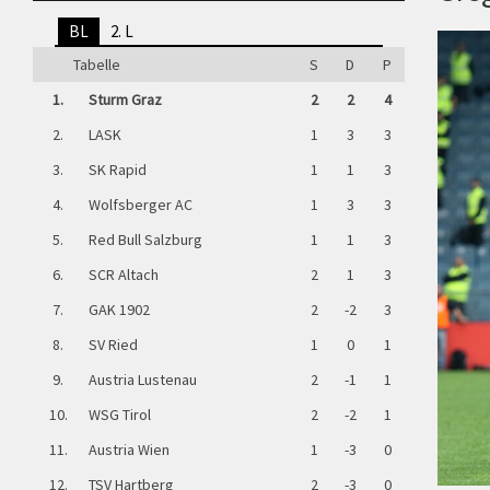
BL
2. L
Tabelle
S
D
P
1.
Sturm Graz
2
2
4
2.
LASK
1
3
3
3.
SK Rapid
1
1
3
4.
Wolfsberger AC
1
3
3
5.
Red Bull Salzburg
1
1
3
6.
SCR Altach
2
1
3
7.
GAK 1902
2
-2
3
8.
SV Ried
1
0
1
9.
Austria Lustenau
2
-1
1
10.
WSG Tirol
2
-2
1
11.
Austria Wien
1
-3
0
12.
TSV Hartberg
2
-3
0