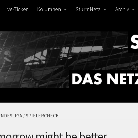
Live-Ticker
Kolumnen
SturmNetz
Archiv
NDESLIGA
/
SPIELERCHECK
morrow might be better