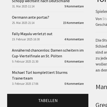
Schopp wechselt nach Deutschland
31. Mai 2025 11:14
9 Kommentare
Spiele
Oermann ante portas?
Von
St
25. Mai 2025 21:14
15 Kommentare
Geschä
Fally Mayulu verletzt out
19. Februar 2025 16:30
4 Kommentare
Die St
Schied
Annähernd chancenlos: Damen scheitern im
sind a
Cup-Viertelfinale an St. Pölten
zu jed
9. Februar 2025 21:30
0 Kommentare
wollen
an den
Michael Türl komplettiert Sturms
Trainerteam
3. Februar 2025 17:06
0 Kommentare
Man
TABELLEN
Greg