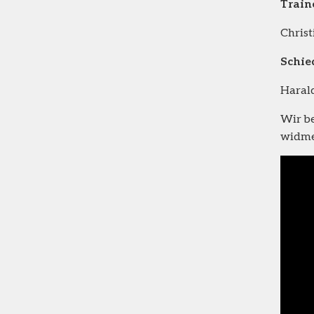
Train
Christi
Schie
Harald
Wir be
widme