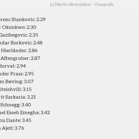
(c) Martin Hirtenfellner – Fotografie
renc Stankovic: 2.29
r Okonkwo: 2.30
Gazibegovic: 2.35
dar Borkovic: 2.48
 Hierländer: 2.86
Affengruber: 2.87
orvat: 2.94
der Prass: 2.95
m Bøving: 3.07
teishvili: 3.15
t Sarkaria: 3.21
Schnegg: 3.40
el Esseh Emegha: 3.42
u Dante: 3.45
 Ajeti: 3.76