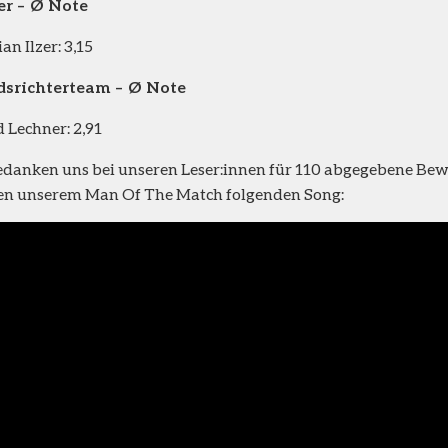
er – Ø Note
an Ilzer: 3,15
dsrichterteam – Ø Note
 Lechner: 2,91
danken uns bei unseren Leser:innen für 110 abgegebene Be
n unserem Man Of The Match folgenden Song: