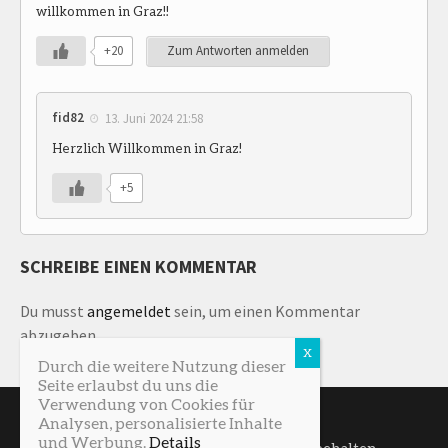
willkommen in Graz!!
+20
Zum Antworten anmelden
fid82
13. Juni 2024 21:58
Herzlich Willkommen in Graz!
+5
SCHREIBE EINEN KOMMENTAR
Du musst
angemeldet
sein, um einen Kommentar
abzugeben.
Durch die weitere Nutzung dieser
Seite erlaubst du uns die
Verwendung von Cookies für
Analysen, personalisierte Inhalte
und Werbung.
Details
SturmNetz © 2026. Alle Rechte vorbehalten.