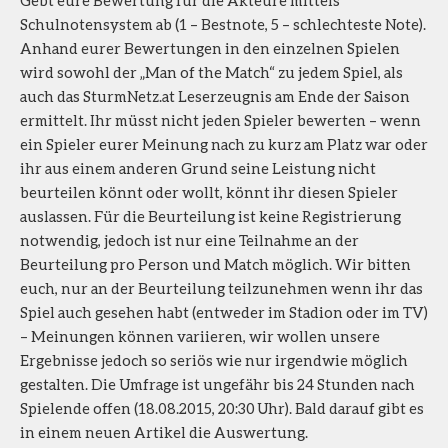
Schulnotensystem ab (1 – Bestnote, 5 – schlechteste Note).
Anhand eurer Bewertungen in den einzelnen Spielen
wird sowohl der „Man of the Match“ zu jedem Spiel, als
auch das SturmNetz.at Leserzeugnis am Ende der Saison
ermittelt. Ihr müsst nicht jeden Spieler bewerten – wenn
ein Spieler eurer Meinung nach zu kurz am Platz war oder
ihr aus einem anderen Grund seine Leistung nicht
beurteilen könnt oder wollt, könnt ihr diesen Spieler
auslassen. Für die Beurteilung ist keine Registrierung
notwendig, jedoch ist nur eine Teilnahme an der
Beurteilung pro Person und Match möglich. Wir bitten
euch, nur an der Beurteilung teilzunehmen wenn ihr das
Spiel auch gesehen habt (entweder im Stadion oder im TV)
– Meinungen können variieren, wir wollen unsere
Ergebnisse jedoch so seriös wie nur irgendwie möglich
gestalten. Die Umfrage ist ungefähr bis 24 Stunden nach
Spielende offen (18.08.2015, 20:30 Uhr). Bald darauf gibt es
in einem neuen Artikel die Auswertung.