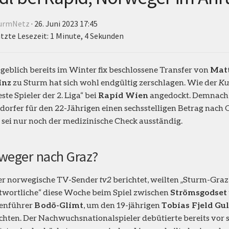
urmNetz
· 26. Juni 2023 17:45
tzte Lesezeit: 1 Minute, 4 Sekunden
geblich bereits im Winter fix beschlossene Transfer von
Matt
inz
zu Sturm hat sich wohl endgültig zerschlagen. Wie der
Ku
ste Spieler der 2. Liga“ bei
Rapid Wien
angedockt. Demnach 
dorfer für den 22-Jährigen einen sechsstelligen Betrag nach 
 sei nur noch der medizinische Check ausständig.
weger nach Graz?
er norwegische TV-Sender
tv2
berichtet, weilten „Sturm-Graz
wortliche“ diese Woche beim Spiel zwischen
Strömsgodset
lenführer
Bodö-Glimt
, um den 19-jährigen
Tobias Fjeld Gu
hten. Der Nachwuchsnationalspieler debütierte bereits vor 