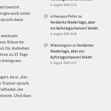
6. August 2026 21:15
mt bestritt
sorgte auch unter
schwoaza Peter
zu
d sprach dann
Verdiente Niederlage, aber
ein Aufstiegschancerl bleibt
6. August 2026 20:40
o wechseln
sen. Schon im
Mikelangelo
zu
Verdiente
nd, für Aufsehen
Niederlage, aber ein
hren zu 21 Tage
Aufstiegschancerl bleibt
m Instagram-
6. August 2026 19:17
ert, da er „das
n Trainer sprach
Fußballer, der
ewinnen. Und dass