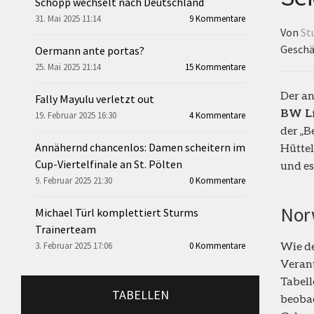
Schopp wechselt nach Deutschland
31. Mai 2025 11:14
9 Kommentare
Von
St
Geschä
Oermann ante portas?
25. Mai 2025 21:14
15 Kommentare
Der an
Fally Mayulu verletzt out
BW L
19. Februar 2025 16:30
4 Kommentare
der „Be
Annähernd chancenlos: Damen scheitern im
Hüttel
Cup-Viertelfinale an St. Pölten
und es
9. Februar 2025 21:30
0 Kommentare
Nor
Michael Türl komplettiert Sturms
Trainerteam
Wie d
3. Februar 2025 17:06
0 Kommentare
Verant
Tabel
TABELLEN
beobac