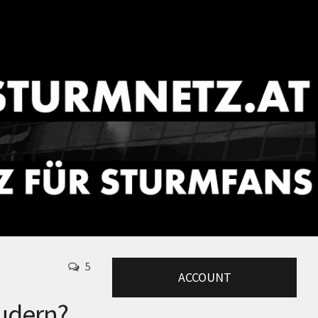
5
ACCOUNT
rudern?