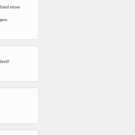
hied eines
igen
en!!!