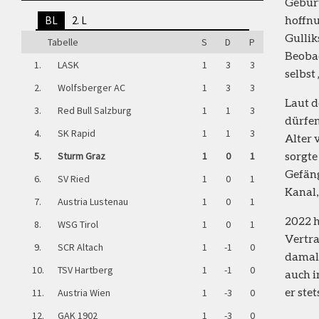
Geburt
hoffnu
BL
2. L
Gullik
Tabelle
S
D
P
Beobac
1.
LASK
1
3
3
selbst
2.
Wolfsberger AC
1
3
3
Laut d
3.
Red Bull Salzburg
1
1
3
dürfen
4.
SK Rapid
1
1
3
Alter 
sorgte
5.
Sturm Graz
1
0
1
Gefäng
6.
SV Ried
1
0
1
Kanal,
7.
Austria Lustenau
1
0
1
2022 h
8.
WSG Tirol
1
0
1
Vertra
9.
SCR Altach
1
-1
0
damals
10.
TSV Hartberg
1
-1
0
auch i
er ste
11.
Austria Wien
1
-3
0
12.
GAK 1902
1
-3
0