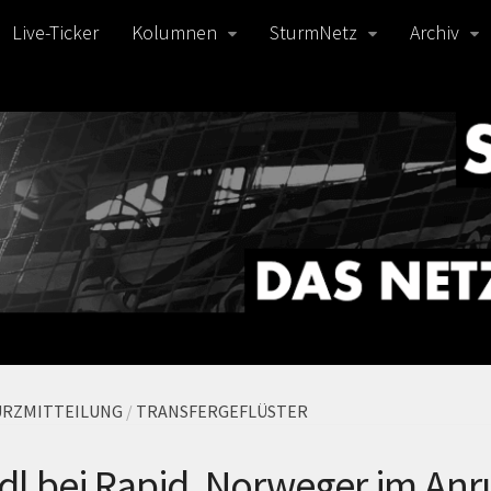
Live-Ticker
Kolumnen
SturmNetz
Archiv
URZMITTEILUNG
/
TRANSFERGEFLÜSTER
dl bei Rapid, Norweger im An