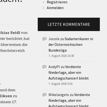
Registrieren
Anmelden
LETZTE KOMMENTARE
hias Seidl
von
rier
berichtet, hat
Jocole
zu
Südamerikaner in
überweisen die
der Österreichischen
Bundesliga
Oberösterreich
7. August 2026 10:38
AndyPI
zu
Verdiente
Niederlage, aber ein
Aufstiegschancerl bleibt
-
7. August 2026 5:59
und dem
Mikelangelo
zu
Verdiente
lliksen
zu
Niederlage, aber ein
seinem 17.
Aufstiegschancerl bleibt