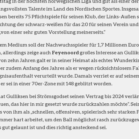
stag in der höchsten norwegischen Liga und gilt als einer der
ngsvollsten Talente im Land des Nordischen Sportes. Insgesa
sen bereits 75 Pflichtspiele für seinen Klub, der Links-Außen 
htung der schwarz-weißen für das 2:0 für seinen Verein un
 „von einer sehr guten Vorstellung meinerseits.“
em Medium soll der Nachwuchsspieler für 1,7 Millionen Eur
, allerdings zeige auch
Feyenoord
großes Interesse an Gullik
von zehn Jahren galt er in seiner Heimat als echtes Wunderki
 er zudem Anfang des Jahres als er wegen rücksichtslosem Fa
nisaufenthalt verurteilt wurde. Damals verriet er auf seine
 er sei in einer 70er-Zone mit 148 geblitzt worden.
at Gulliksen bei Strömsgodset seinen Vertrag bis 2024 verläng
uen, das hier in mir gesetzt wurde zurückzahlen möchte“. Sei
 von ihm als „schnellen, offensiven, spielerisch sehr starken 
mmer hart arbeitet, um den Ball möglichst rasch zurückzug
ts gut gelaunt ist und dies richtig ansteckend sei.