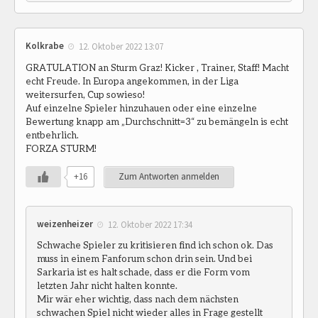
Kolkrabe
12. Oktober 2022 13:07
GRATULATION an Sturm Graz! Kicker , Trainer, Staff! Macht
echt Freude. In Europa angekommen, in der Liga
weitersurfen, Cup sowieso!
Auf einzelne Spieler hinzuhauen oder eine einzelne
Bewertung knapp am „Durchschnitt=3“ zu bemängeln is echt
entbehrlich.
FORZA STURM!
+16
Zum Antworten anmelden
weizenheizer
12. Oktober 2022 17:34
Schwache Spieler zu kritisieren find ich schon ok. Das
muss in einem Fanforum schon drin sein. Und bei
Sarkaria ist es halt schade, dass er die Form vom
letzten Jahr nicht halten konnte.
Mir wär eher wichtig, dass nach dem nächsten
schwachen Spiel nicht wieder alles in Frage gestellt