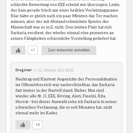
schlechte Bewertung von EEE scheint mir überzogen. Leute,
der kam gerade frisch aus einer heiklen Verletzungspause.
Klar hätte er gleich nach ein paar Minuten das Tor machen
müssen, aber der mit Abstand schwächste Spieler der
Mannschaft war er m.E. nicht. Den letzten Platz hat sich
Sarkaria verdient, der wieder einmal eine gemessen an
seinen Fähigkeiten erbärmliche Vorstellung geliefert hat.
+7
Zum Antworten anmelden
Dragoner
11. Oktober 2022 20:56
Nachtrag und Klartext: Angesichts der Personalsituation
im Offensivbereich war nachvollziehbar, das Sarkaria
fast immer in der Startelf stand. Bisher. Nun sind
wieder alle fit. JJ, EEE, Böving, Ajeti, Fuseini, Kita,
Horvat – bei dieser Auswahl sehe ich Sarkaria in seiner
schwachen Verfassung, die er seit Monaten hat, nicht
einmal mehr im Kader.
+8