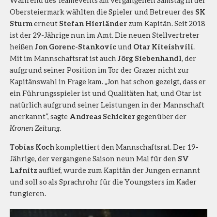
Obersteiermark wählten die Spieler und Betreuer des
SK
Sturm
erneut
Stefan Hierländer
zum Kapitän. Seit 2018
ist der 29-Jährige nun im Amt. Die neuen Stellvertreter
heißen
Jon Gorenc-Stankovic
und
Otar Kiteishvili
.
Mit im Mannschaftsrat ist auch
Jörg Siebenhandl
, der
aufgrund seiner Position im Tor der Grazer nicht zur
Kapitänswahl in Frage kam. „Jon hat schon gezeigt, dass er
ein Führungsspieler ist und Qualitäten hat, und Otar ist
natürlich aufgrund seiner Leistungen in der Mannschaft
anerkannt“, sagte
Andreas Schicker
gegenüber der
Kronen Zeitung
.
Tobias Koch
komplettiert den Mannschaftsrat. Der 19-
Jährige, der vergangene Saison neun Mal für den
SV
Lafnitz
auflief, wurde zum Kapitän der Jungen ernannt
und soll so als Sprachrohr für die Youngsters im Kader
fungieren.