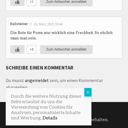
+1
Zum Antworten anmelden
Exilsteirer
10. März 2025 10:44
Die Rote für Poms war wirklich eine Frechheit. So ehrlich
muss man sein.
+8
Zum Antworten anmelden
SCHREIBE EINEN KOMMENTAR
Du musst
angemeldet
sein, um einen Kommentar
abzugeben.
Durch die weitere Nutzung dieser
Seite erlaubst du uns die
Verwendung von Cookies für
Analysen, personalisierte Inhalte
und Werbung.
Details
SturmNetz © 2026. Alle Rechte vorbehalten.