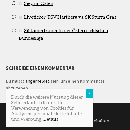
Sieg im Osten
Liveticker: TSV Hartberg vs. SK Sturm Graz
Südamerikaner in der Österreichischen
Bundesliga
SCHREIBE EINEN KOMMENTAR
Du musst
angemeldet
sein, um einen Kommentar
abzugeben.
Durch die weitere Nutzung dieser
Seite erlaubst du uns die
Verwendung von Cookies für
Analysen, personalisierte Inhalte
und Werbung.
Details
SturmNetz © 2026. Alle Rechte vorbehalten.