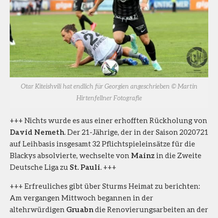
Otar Kiteishvili hat endlich für Georgien angeschrieben © Martin
Hirtenfellner Fotografie
+++ Nichts wurde es aus einer erhofften Rückholung von
David Nemeth
. Der 21-Jährige, der in der Saison 2020721
auf Leihbasis insgesamt 32 Pflichtspieleinsätze für die
Blackys absolvierte, wechselte von
Mainz
in die Zweite
Deutsche Liga zu
St. Pauli
. +++
+++ Erfreuliches gibt über Sturms Heimat zu berichten:
Am vergangen Mittwoch begannen in der
altehrwürdigen
Gruabn
die Renovierungsarbeiten an der