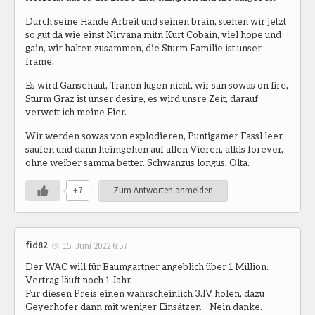
Durch seine Hände Arbeit und seinen brain, stehen wir jetzt
so gut da wie einst Nirvana mitn Kurt Cobain, viel hope und
gain, wir halten zusammen, die Sturm Familie ist unser
frame.
Es wird Gänsehaut, Tränen lügen nicht, wir san sowas on fire,
Sturm Graz ist unser desire, es wird unsre Zeit, darauf
verwett ich meine Eier.
Wir werden sowas von explodieren, Puntigamer Fassl leer
saufen und dann heimgehen auf allen Vieren, alkis forever,
ohne weiber samma better. Schwanzus longus, Olta.
+7
Zum Antworten anmelden
fid82
15. Juni 2022 6:57
Der WAC will für Baumgartner angeblich über 1 Million.
Vertrag läuft noch 1 Jahr.
Für diesen Preis einen wahrscheinlich 3.IV holen, dazu
Geyerhofer dann mit weniger Einsätzen – Nein danke.