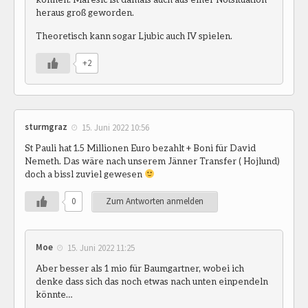
heraus groß geworden.
Theoretisch kann sogar Ljubic auch IV spielen.
+2
sturmgraz
15. Juni 2022 10:56
St Pauli hat 1.5 Millionen Euro bezahlt + Boni für David
Nemeth. Das wäre nach unserem Jänner Transfer ( Hojlund)
doch a bissl zuviel gewesen
0
Zum Antworten anmelden
Moe
15. Juni 2022 11:25
Aber besser als 1 mio für Baumgartner, wobei ich
denke dass sich das noch etwas nach unten einpendeln
könnte…