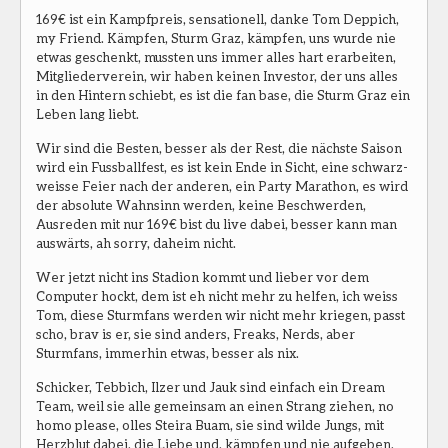
169€ ist ein Kampfpreis, sensationell, danke Tom Deppich,
my Friend. Kämpfen, Sturm Graz, kämpfen, uns wurde nie
etwas geschenkt, mussten uns immer alles hart erarbeiten,
Mitgliederverein, wir haben keinen Investor, der uns alles
in den Hintern schiebt, es ist die fan base, die Sturm Graz ein
Leben lang liebt.
Wir sind die Besten, besser als der Rest, die nächste Saison
wird ein Fussballfest, es ist kein Ende in Sicht, eine schwarz-
weisse Feier nach der anderen, ein Party Marathon, es wird
der absolute Wahnsinn werden, keine Beschwerden,
Ausreden mit nur 169€ bist du live dabei, besser kann man
auswärts, ah sorry, daheim nicht.
Wer jetzt nicht ins Stadion kommt und lieber vor dem
Computer hockt, dem ist eh nicht mehr zu helfen, ich weiss
Tom, diese Sturmfans werden wir nicht mehr kriegen, passt
scho, brav is er, sie sind anders, Freaks, Nerds, aber
Sturmfans, immerhin etwas, besser als nix.
Schicker, Tebbich, Ilzer und Jauk sind einfach ein Dream
Team, weil sie alle gemeinsam an einen Strang ziehen, no
homo please, olles Steira Buam, sie sind wilde Jungs, mit
Herzblut dabei, die Liebe und, kämpfen und nie aufgeben.