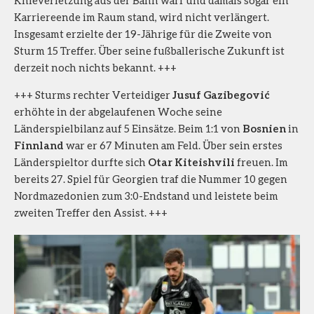
Knieverletzung aus der Bahn warf und damals sogar ein
Karriereende im Raum stand, wird nicht verlängert.
Insgesamt erzielte der 19-Jährige für die Zweite von
Sturm 15 Treffer. Über seine fußballerische Zukunft ist
derzeit noch nichts bekannt. +++
+++ Sturms rechter Verteidiger
Jusuf Gazibegović
erhöhte in der abgelaufenen Woche seine
Länderspielbilanz auf 5 Einsätze. Beim 1:1 von
Bosnien
in
Finnland
war er 67 Minuten am Feld. Über sein erstes
Länderspieltor durfte sich
Otar Kiteishvili
freuen. Im
bereits 27. Spiel für Georgien traf die Nummer 10 gegen
Nordmazedonien zum 3:0-Endstand und leistete beim
zweiten Treffer den Assist. +++