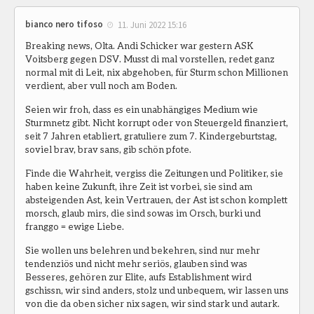
bianco nero tifoso
11. Juni 2022 15:16
Breaking news, Olta. Andi Schicker war gestern ASK
Voitsberg gegen DSV. Musst di mal vorstellen, redet ganz
normal mit di Leit, nix abgehoben, für Sturm schon Millionen
verdient, aber vull noch am Boden.
Seien wir froh, dass es ein unabhängiges Medium wie
Sturmnetz gibt. Nicht korrupt oder von Steuergeld finanziert,
seit 7 Jahren etabliert, gratuliere zum 7. Kindergeburtstag,
soviel brav, brav sans, gib schön pfote.
Finde die Wahrheit, vergiss die Zeitungen und Politiker, sie
haben keine Zukunft, ihre Zeit ist vorbei, sie sind am
absteigenden Ast, kein Vertrauen, der Ast ist schon komplett
morsch, glaub mirs, die sind sowas im Orsch, burki und
franggo = ewige Liebe.
Sie wollen uns belehren und bekehren, sind nur mehr
tendenziös und nicht mehr seriös, glauben sind was
Besseres, gehören zur Elite, aufs Establishment wird
gschissn, wir sind anders, stolz und unbequem, wir lassen uns
von die da oben sicher nix sagen, wir sind stark und autark.