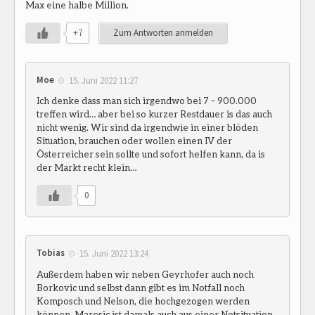
Max eine halbe Million.
+7
Zum Antworten anmelden
Moe
15. Juni 2022 11:27
Ich denke dass man sich irgendwo bei 7 – 900.000
treffen wird… aber bei so kurzer Restdauer is das auch
nicht wenig. Wir sind da irgendwie in einer blöden
Situation, brauchen oder wollen einen IV der
Österreicher sein sollte und sofort helfen kann, da is
der Markt recht klein…
0
Tobias
15. Juni 2022 13:24
Außerdem haben wir neben Geyrhofer auch noch
Borkovic und selbst dann gibt es im Notfall noch
Komposch und Nelson, die hochgezogen werden
können. Maresic ist damals auch aus einer Notsituation