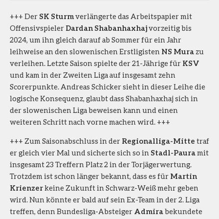
+++ Der
SK Sturm
verlängerte das Arbeitspapier mit
Offensivspieler
Dardan Shabanhaxhaj
vorzeitig bis
2024, um ihn gleich darauf ab Sommer für ein Jahr
leihweise an den slowenischen Erstligisten
NS Mura
zu
verleihen. Letzte Saison spielte der 21-Jährige für
KSV
und kam in der Zweiten Liga auf insgesamt zehn
Scorerpunkte. Andreas Schicker sieht in dieser Leihe die
logische Konsequenz, glaubt dass Shabanhaxhaj sich in
der slowenischen Liga beweisen kann und einen
weiteren Schritt nach vorne machen wird. +++
+++ Zum Saisonabschluss in der
Regionalliga-Mitte
traf
er gleich vier Mal und sicherte sich so in
Stadl-Paura
mit
insgesamt 23 Treffern Platz 2 in der Torjägerwertung.
Trotzdem ist schon länger bekannt, dass es für
Martin
Krienzer
keine Zukunft in Schwarz-Weiß mehr geben
wird. Nun könnte er bald auf sein Ex-Team in der 2. Liga
treffen, denn Bundesliga-Absteiger
Admira
bekundete