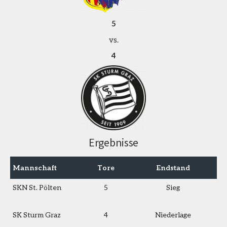
5
vs.
4
Ergebnisse
Mannschaft
Tore
Endstand
SKN St. Pölten
5
Sieg
SK Sturm Graz
4
Niederlage