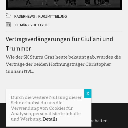
KADERNEWS
/
KURZMITTEILUNG
11. MÄRZ 2019 17:30
Vertragsverlängerungen für Giuliani und
Trummer
Wie der SK Sturm Graz heute bekannt gab, wurden die
Verträge der beiden Hoffnungsträger Christopher
Giuliani (19)...
Durch die weitere Nutzung dieser
Seite erlaubst du uns die
Verwendung von Cookies für
Analysen, personalisierte Inhalte
und Werbung.
Details
SturmNetz © 2026. Alle Rechte vorbehalten.