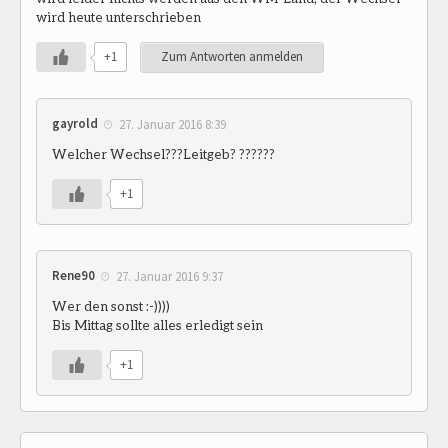
wird heute unterschrieben
+1
Zum Antworten anmelden
gayrold
27. Januar 2016 8:39
Welcher Wechsel???Leitgeb? ??????
+1
Rene90
27. Januar 2016 9:37
Wer den sonst :-))))
Bis Mittag sollte alles erledigt sein
+1