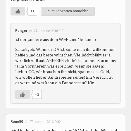
+1
Zum Antworten anmelden
Ranger
27. Januar 2016 1:31
Ist der „andere aus dem WM-Land“ bekannt?
Zu Leitgeb: Wenn er DA ist, sollte man ihn willkommen
heißen und das beste wünschen. Vielleicht blüht er ja
wirklich voll auf! ABEEEER vielleicht können Sturmfans
ja im Vornherein was erreichen, wenn sie sagen:
Lieber GG, wir brauchen ihn nicht, spar ma das Geld,
wir wollen lieber Sandi spielen sehen! Ein Versuch ist
es wert und was kann ein Fan sonst tun? Nix.
+2
Rene90
27. Januar 2016 8:32
wird leider nichts werden aus den WM-Land, der Wechsel