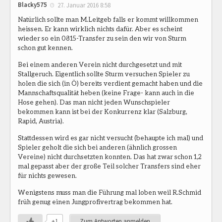
Blacky575
27. Januar 2016 8:58
Natürlich sollte man M.Leitgeb falls er kommt willkommen
heissen. Er kann wirklich nichts dafür. Aber es scheint
wieder so ein 0815-Transfer zu sein den wir von Sturm
schon gut kennen.
Bei einem anderen Verein nicht durchgesetzt und mit
Stallgeruch. Eigentlich sollte Sturm versuchen Spieler zu
holen die sich (in Ö) bereits verdient gemacht haben und die
Mannschaftsqualität heben (keine Frage- kann auch in die
Hose gehen). Das man nicht jeden Wunschspieler
bekommen kann ist bei der Konkurrenz klar (Salzburg,
Rapid, Austria).
Stattdessen wird es gar nicht versucht (behaupte ich mal) und
Spieler geholt die sich bei anderen (ähnlich grossen
Vereine) nicht durchsetzten konnten. Das hat zwar schon 1,2
mal gepasst aber der große Teil solcher Transfers sind eher
für nichts gewesen.
Wenigstens muss man die Führung mal loben weil R.Schmid
früh genug einen Jungprofivertrag bekommen hat.
+1
Zum Antworten anmelden