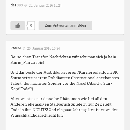
ds1909
26. Januar 2016 16:24
0
Zum Antworten anmelden
RAM6I
26. Januar 2016 16:34
Bei solchen Transfer-Nachrichten wünscht man sich ja kein
Sturm_Fan zu sein!
Und das beste der Ausbildungsverein/Karriereplattform SK
Sturm setzt unserem Rohdiamten (International anerkanntes
Talent) den nächsten Spieler vor die Nase! (Absicht, Stur-
Kopf Foda!?)
Aber ws ist es nur dasselbe Phänomen wie bei all den
Anderen ehemaligen Stallgeruch Spielern, zur Zeit sieht
Foda in ihm NICHTS! Und ein paar Jahre später ist er ws der
Wunschkandidat schlecht hin!