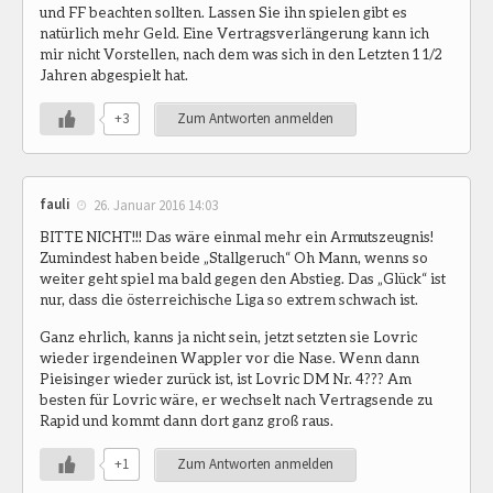
und FF beachten sollten. Lassen Sie ihn spielen gibt es
natürlich mehr Geld. Eine Vertragsverlängerung kann ich
mir nicht Vorstellen, nach dem was sich in den Letzten 1 1/2
Jahren abgespielt hat.
+3
Zum Antworten anmelden
fauli
26. Januar 2016 14:03
BITTE NICHT!!! Das wäre einmal mehr ein Armutszeugnis!
Zumindest haben beide „Stallgeruch“ Oh Mann, wenns so
weiter geht spiel ma bald gegen den Abstieg. Das „Glück“ ist
nur, dass die österreichische Liga so extrem schwach ist.
Ganz ehrlich, kanns ja nicht sein, jetzt setzten sie Lovric
wieder irgendeinen Wappler vor die Nase. Wenn dann
Pieisinger wieder zurück ist, ist Lovric DM Nr. 4??? Am
besten für Lovric wäre, er wechselt nach Vertragsende zu
Rapid und kommt dann dort ganz groß raus.
+1
Zum Antworten anmelden