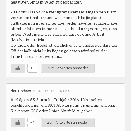
negativen Sinn) in Wien zu beobachten!
Zu Bodul: Der würde wenigstens keinem Jungen den Platz
verstellen (mal schauen was man mit Klarjic plant).
Fußballerisch ist er sicher über jeden Zweifel erhaben, aber
offenbar ist noch immer nicht zu ihm durchgedrungen, dass
er bei Weitem nicht so stark ist, dass es ohne Arbeit
(Motivation) reicht.
Ob Tadic oder Bodul ist wirklich egal, ich hoffe nur, dass der
Edi deshalb nicht links liegen gelassen wird sollte der
Transfer realisiert werden…
+3
Zum Antworten anmelden
Neukirchner
26. Januar 2016 13:38
Viel Spass SK Sturm im Frühjahr 2016. Hab soeben
beschlossen mir ein SKY Abo zu nehmen und mir ein paar
Kicks vom GSC oder Union Murfeld zu geben.
+4
Zum Antworten anmelden