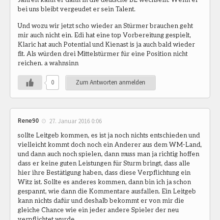
bei uns bleibt vergeudet er sein Talent.
Und wozu wir jetzt scho wieder an Stürmer brauchen geht
mir auch nicht ein. Edi hat eine top Vorbereitung gespielt,
Klaric hat auch Potential und Kienast is ja auch bald wieder
fit. Als würden drei Mittelstürmer für eine Position nicht
reichen. a wahnsinn
0
Zum Antworten anmelden
Rene90
27. Januar 2016 0:06
sollte Leitgeb kommen, es ist ja noch nichts entschieden und
vielleicht kommt doch noch ein Anderer aus dem WM-Land,
und dann auch noch spielen, dann muss man ja richtig hoffen
dass er keine guten Leistungen für Sturm bringt, dass alle
hier ihre Bestätigung haben, dass diese Verpflichtung ein
Witz ist. Sollte es anderes kommen, dann bin ich ja schon
gespannt, wie dann die Kommentare ausfallen. Ein Leitgeb
kann nichts dafür und deshalb bekommt er von mir die
gleiche Chance wie ein jeder andere Spieler der neu
verpflichtet wurde.