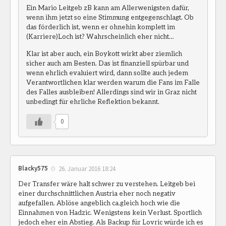
Ein Mario Leitgeb zB kann am Allerwenigsten dafür,
wenn ihm jetzt so eine Stimmung entgegenschlagt. Ob
das förderlich ist, wenn er ohnehin komplett im
(Karriere)Loch ist? Wahrscheinlich eher nicht…
Klar ist aber auch, ein Boykott wirkt aber ziemlich
sicher auch am Besten. Das ist finanziell spürbar und
wenn ehrlich evaluiert wird, dann sollte auch jedem
Verantwortlichen klar werden warum die Fans im Falle
des Falles ausbleiben! Allerdings sind wir in Graz nicht
unbedingt für ehrliche Reflektion bekannt.
0
Blacky575
26. Januar 2016 18:24
Der Transfer wäre halt schwer zu verstehen. Leitgeb bei
einer durchschnittlichen Austria eher noch negativ
aufgefallen. Ablöse angeblich ca.gleich hoch wie die
Einnahmen von Hadzic. Wenigstens kein Verlust. Sportlich
jedoch eher ein Abstieg. Als Backup für Lovric würde ich es