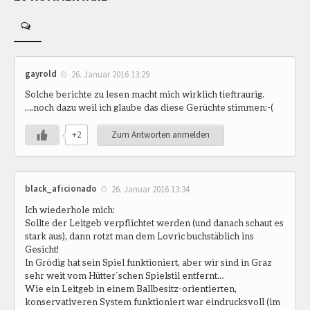
gayrold
26. Januar 2016 13:29
Solche berichte zu lesen macht mich wirklich tieftraurig.
….noch dazu weil ich glaube das diese Gerüchte stimmen:-(
+2
Zum Antworten anmelden
black_aficionado
26. Januar 2016 13:34
Ich wiederhole mich:
Sollte der Leitgeb verpflichtet werden (und danach schaut es
stark aus), dann rotzt man dem Lovric buchstäblich ins
Gesicht!
In Grödig hat sein Spiel funktioniert, aber wir sind in Graz
sehr weit vom Hütter´schen Spielstil entfernt…
Wie ein Leitgeb in einem Ballbesitz-orientierten,
konservativeren System funktioniert war eindrucksvoll (im