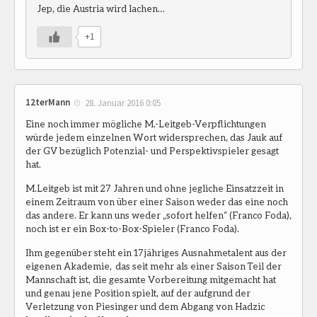
Jep, die Austria wird lachen…
+1
12terMann
28. Januar 2016 0:05
Eine noch immer mögliche M.-Leitgeb-Verpflichtungen
würde jedem einzelnen Wort widersprechen, das Jauk auf
der GV bezüglich Potenzial- und Perspektivspieler gesagt
hat.
M.Leitgeb ist mit 27 Jahren und ohne jegliche Einsatzzeit in
einem Zeitraum von über einer Saison weder das eine noch
das andere. Er kann uns weder „sofort helfen“ (Franco Foda),
noch ist er ein Box-to-Box-Spieler (Franco Foda).
Ihm gegenüber steht ein 17jähriges Ausnahmetalent aus der
eigenen Akademie, das seit mehr als einer Saison Teil der
Mannschaft ist, die gesamte Vorbereitung mitgemacht hat
und genau jene Position spielt, auf der aufgrund der
Verletzung von Piesinger und dem Abgang von Hadzic