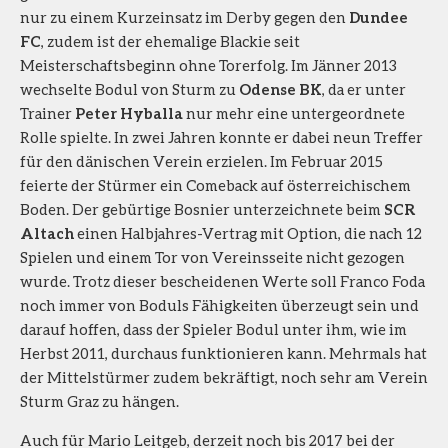
nur zu einem Kurzeinsatz im Derby gegen den
Dundee
FC
, zudem ist der ehemalige Blackie seit
Meisterschaftsbeginn ohne Torerfolg. Im Jänner 2013
wechselte Bodul von Sturm zu
Odense BK
, da er unter
Trainer
Peter Hyballa
nur mehr eine untergeordnete
Rolle spielte. In zwei Jahren konnte er dabei neun Treffer
für den dänischen Verein erzielen. Im Februar 2015
feierte der Stürmer ein Comeback auf österreichischem
Boden. Der gebürtige Bosnier unterzeichnete beim
SCR
Altach
einen Halbjahres-Vertrag mit Option, die nach 12
Spielen und einem Tor von Vereinsseite nicht gezogen
wurde. Trotz dieser bescheidenen Werte soll Franco Foda
noch immer von Boduls Fähigkeiten überzeugt sein und
darauf hoffen, dass der Spieler Bodul unter ihm, wie im
Herbst 2011, durchaus funktionieren kann. Mehrmals hat
der Mittelstürmer zudem bekräftigt, noch sehr am Verein
Sturm Graz zu hängen.
Auch für Mario Leitgeb, derzeit noch bis 2017 bei der