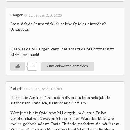
Ranger
26. Januar 2016 14:20
Lasst sich da Sturm wirklich solche Spieler einreden?
Unfassbar!
Das was da M Leitgeb kann, des schafft da M Potzmann im
ZDM aber auch!
+2
Zum Antworten anmelden
PeterH
26. Januar 2016 15:08
Haha. Die Austria-Fans in den diversen Internets jubeln
euphorisch. Peinlich, Peinlicher, SK Sturm.
Wer jemals ein Spiel von M.Leitgeb im Austria Trikot
gesehen hat weiß wovon ich rede. Der Wappler kickt wie
meine gehbehinderte Tante Elfriede, nachdem sie mit ihrem
Rollator die Treppe hinuntergestürzt ist und sich die Hüfte