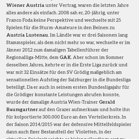
Wiener Austria
unter Vertrag, waren die letzten Jahre
alles andere als einfach. 2008 sah er, 20-jährig, unter
Franco Foda keine Perspektive und wechselte mit 25
Spielen für die Sturm-Amateure in den Beinen zu
Austria Lustenau
. Im Ländle war er drei Saisonen lang
Stammspieler, als dem nicht mehr so war, wechselte er im
Jänner 2012 zum damaligen Tabellenführer der
Regionalliga-Mitte, dem
GAK
. Aber schon im Sommer
desselben Jahres, kehrte er in die Erste Liga zurück und
war mit 32 Einsätze für den SV Grödig maßgeblich am
sensationellen Aufstieg der Salzburger in die Bundesliga
beteiligt. Da er auch in seinem ersten Bundesligajahr für
die Grödiger konstante Leistungen abrufen konnte,
wurde der damalige Austria Wien-Trainer
Gerald
Baumgartner
auf den Grazer aufmerksam und holte ihn
für kolportierte 300.000 Euro an den Verteilerkreis. In
der Saison 2014/2015 war der defensive Mittelfeldspieler
dann auch fixer Bestandteil der Violetten, in der
aktuellen Spielzeit reichte es bislang allerdings erst zu