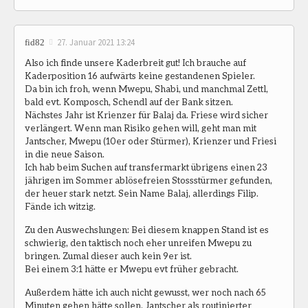
27. Januar 2021 13:24
fid82
Also ich finde unsere Kaderbreit gut! Ich brauche auf
Kaderposition 16 aufwärts keine gestandenen Spieler.
Da bin ich froh, wenn Mwepu, Shabi, und manchmal Zettl,
bald evt. Komposch, Schendl auf der Bank sitzen.
Nächstes Jahr ist Krienzer für Balaj da. Friese wird sicher
verlängert. Wenn man Risiko gehen will, geht man mit
Jantscher, Mwepu (10er oder Stürmer), Krienzer und Friesi
in die neue Saison.
Ich hab beim Suchen auf transfermarkt übrigens einen 23
jährigen im Sommer ablösefreien Stossstürmer gefunden,
der heuer stark netzt. Sein Name Balaj, allerdings Filip.
Fände ich witzig.
Zu den Auswechslungen: Bei diesem knappen Stand ist es
schwierig, den taktisch noch eher unreifen Mwepu zu
bringen. Zumal dieser auch kein 9er ist.
Bei einem 3:1 hätte er Mwepu evt früher gebracht.
Außerdem hätte ich auch nicht gewusst, wer noch nach 65
Minuten gehen hätte sollen. Jantscher als routinierter