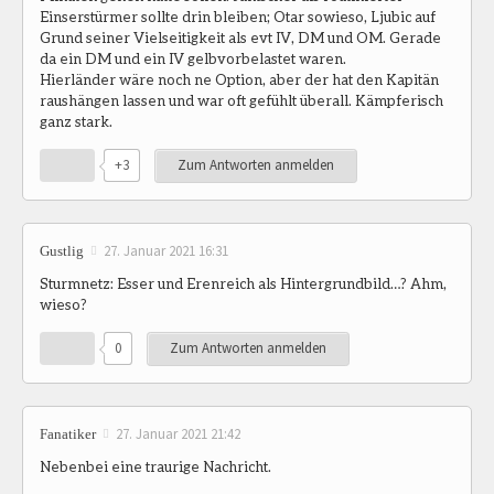
Einserstürmer sollte drin bleiben; Otar sowieso, Ljubic auf
Grund seiner Vielseitigkeit als evt IV, DM und OM. Gerade
da ein DM und ein IV gelbvorbelastet waren.
Hierländer wäre noch ne Option, aber der hat den Kapitän
raushängen lassen und war oft gefühlt überall. Kämpferisch
ganz stark.
+3
Zum Antworten anmelden
27. Januar 2021 16:31
Gustlig
Sturmnetz: Esser und Erenreich als Hintergrundbild…? Ahm,
wieso?
0
Zum Antworten anmelden
27. Januar 2021 21:42
Fanatiker
Nebenbei eine traurige Nachricht.