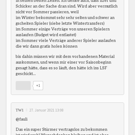
in seinen besten Zeiten. Ich denke auch, dass Ilzer und
Schicker an der Sache dran sind. Wird aber vermutlich
nicht vor Sommer passieren, weil
im Winter bekommst sehr sehr selten und schwer an
gscheiten Spieler (siehe letzte Wintertransfers)
im Sommer einige Verträge von unseren Spielern
auslaufen (Budget wird entlastet)
im Sommer viele Verträge anderer Spieler auslaufen
die wir dann gratis holen können
bis dahin müssen wir mit dem vorhandenen Material
auskommen, und wenn mir einer vor Saisonbeginn
gesagt hätte, dass es so läuft, den hätte ich ins LSF
geschickt…
+1
27. Januar 2021 13:08
TW1
@fauli
Das ein super Stürmer vertragslos zu bekommen
ist,wird wohl Wunschdenken bleiben und ist eher