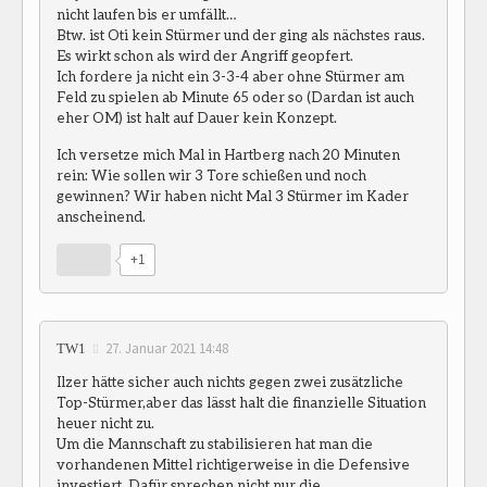
nicht laufen bis er umfällt…
Btw. ist Oti kein Stürmer und der ging als nächstes raus.
Es wirkt schon als wird der Angriff geopfert.
Ich fordere ja nicht ein 3-3-4 aber ohne Stürmer am
Feld zu spielen ab Minute 65 oder so (Dardan ist auch
eher OM) ist halt auf Dauer kein Konzept.
Ich versetze mich Mal in Hartberg nach 20 Minuten
rein: Wie sollen wir 3 Tore schießen und noch
gewinnen? Wir haben nicht Mal 3 Stürmer im Kader
anscheinend.
+1
27. Januar 2021 14:48
TW1
Ilzer hätte sicher auch nichts gegen zwei zusätzliche
Top-Stürmer,aber das lässt halt die finanzielle Situation
heuer nicht zu.
Um die Mannschaft zu stabilisieren hat man die
vorhandenen Mittel richtigerweise in die Defensive
investiert. Dafür sprechen nicht nur die