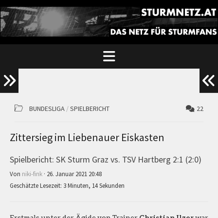
BUNDESLIGA
/
SPIELBERICHT
22
Zittersieg im Liebenauer Eiskasten
Spielbericht: SK Sturm Graz vs. TSV Hartberg 2:1 (2:0)
Von
niki-fink
· 26. Januar 2021 20:48
Geschätzte Lesezeit: 3 Minuten, 14 Sekunden
Erstmals unter der Ägide von Trainer
Christian Ilzer
war