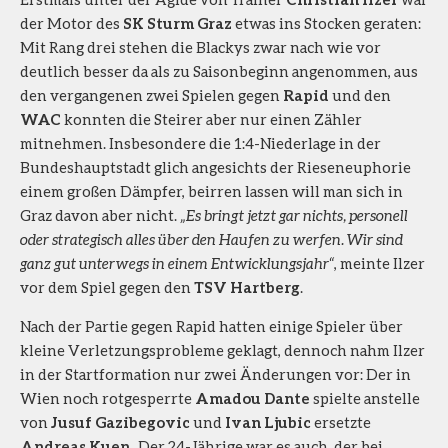
der Motor des
SK Sturm Graz
etwas ins Stocken geraten:
Mit Rang drei stehen die Blackys zwar nach wie vor
deutlich besser da als zu Saisonbeginn angenommen, aus
den vergangenen zwei Spielen gegen
Rapid
und den
WAC
konnten die Steirer aber nur einen Zähler
mitnehmen. Insbesondere die 1:4-Niederlage in der
Bundeshauptstadt glich angesichts der Rieseneuphorie
einem großen Dämpfer, beirren lassen will man sich in
Graz davon aber nicht.
„Es bringt jetzt gar nichts, personell
oder strategisch alles über den Haufen zu werfen. Wir sind
ganz gut unterwegs in einem Entwicklungsjahr“
, meinte Ilzer
vor dem Spiel gegen den
TSV Hartberg
.
Nach der Partie gegen Rapid hatten einige Spieler über
kleine Verletzungsprobleme geklagt, dennoch nahm Ilzer
in der Startformation nur zwei Änderungen vor: Der in
Wien noch rotgesperrte
Amadou Dante
spielte anstelle
von
Jusuf Gazibegovic
und
Ivan Ljubic
ersetzte
Andreas Kuen
. Der 24-Jährige war es auch, der bei