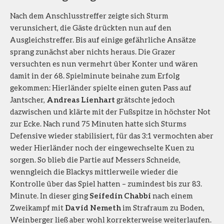
Nach dem Anschlusstreffer zeigte sich Sturm
verunsichert, die Gäste drückten nun auf den
Ausgleichstreffer. Bis auf einige gefährliche Ansätze
sprang zunächst aber nichts heraus. Die Grazer
versuchten es nun vermehrt über Konter und wären
damit in der 68. Spielminute beinahe zum Erfolg
gekommen: Hierländer spielte einen guten Pass auf
Jantscher,
Andreas Lienhart
grätschte jedoch
dazwischen und klärte mit der Fußspitze in höchster Not
zur Ecke. Nach rund 75 Minuten hatte sich Sturms
Defensive wieder stabilisiert, für das 3:1 vermochten aber
weder Hierländer noch der eingewechselte Kuen zu
sorgen. So blieb die Partie auf Messers Schneide,
wenngleich die Blackys mittlerweile wieder die
Kontrolle über das Spiel hatten – zumindest bis zur 83.
Minute. In dieser ging
Seifedin Chabbi
nach einem
Zweikampf mit
David Nemeth
im Strafraum zu Boden,
Weinberger ließ aber wohl korrekterweise weiterlaufen.