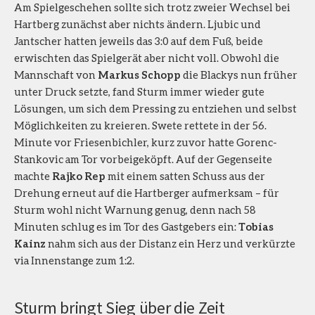
Am Spielgeschehen sollte sich trotz zweier Wechsel bei
Hartberg zunächst aber nichts ändern. Ljubic und
Jantscher hatten jeweils das 3:0 auf dem Fuß, beide
erwischten das Spielgerät aber nicht voll. Obwohl die
Mannschaft von
Markus Schopp
die Blackys nun früher
unter Druck setzte, fand Sturm immer wieder gute
Lösungen, um sich dem Pressing zu entziehen und selbst
Möglichkeiten zu kreieren. Swete rettete in der 56.
Minute vor Friesenbichler, kurz zuvor hatte Gorenc-
Stankovic am Tor vorbeigeköpft. Auf der Gegenseite
machte
Rajko Rep
mit einem satten Schuss aus der
Drehung erneut auf die Hartberger aufmerksam – für
Sturm wohl nicht Warnung genug, denn nach 58
Minuten schlug es im Tor des Gastgebers ein:
Tobias
Kainz
nahm sich aus der Distanz ein Herz und verkürzte
via Innenstange zum 1:2.
Sturm bringt Sieg über die Zeit