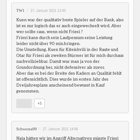
27. Januar 2021 12:49
TW1
Kuen war der qualitativ beste Spieler auf der Bank, also
ist es nur logisch das er auch eingewechselt wird. Aber
wer sollte raus, wenn nicht Friesi ?
Friesi kann durch sein Laufpensum seine Leistung
leider nicht über 90 min.bringen.
Die Umstellung, Kuen für Kiteishvili in der Raute und
Otar für Friesi als zweiten Stürmer ist für mich durchaus
nachvollziehbar. Damit war man ja von der
Grundordnung her, nicht defensiver als zuvor.
Aber das es bei der Breite des Kaders an Qualität fehlt
ist offensichtlich. Dies wurde im ersten Jahr des
Dreijahresplans anscheinend bewusst in Kauf
genommen.
+5
27. Januar 2021 14:06
Schworza99
Naja hätten wir im Angriff Alternativen müsste Friesi