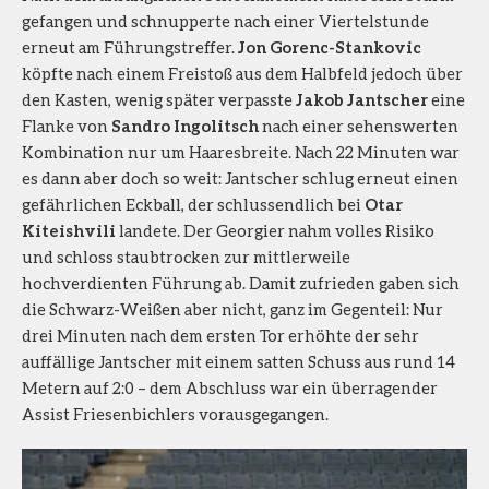
gefangen und schnupperte nach einer Viertelstunde
erneut am Führungstreffer.
Jon Gorenc-Stankovic
köpfte nach einem Freistoß aus dem Halbfeld jedoch über
den Kasten, wenig später verpasste
Jakob Jantscher
eine
Flanke von
Sandro Ingolitsch
nach einer sehenswerten
Kombination nur um Haaresbreite. Nach 22 Minuten war
es dann aber doch so weit: Jantscher schlug erneut einen
gefährlichen Eckball, der schlussendlich bei
Otar
Kiteishvili
landete. Der Georgier nahm volles Risiko
und schloss staubtrocken zur mittlerweile
hochverdienten Führung ab. Damit zufrieden gaben sich
die Schwarz-Weißen aber nicht, ganz im Gegenteil: Nur
drei Minuten nach dem ersten Tor erhöhte der sehr
auffällige Jantscher mit einem satten Schuss aus rund 14
Metern auf 2:0 – dem Abschluss war ein überragender
Assist Friesenbichlers vorausgegangen.