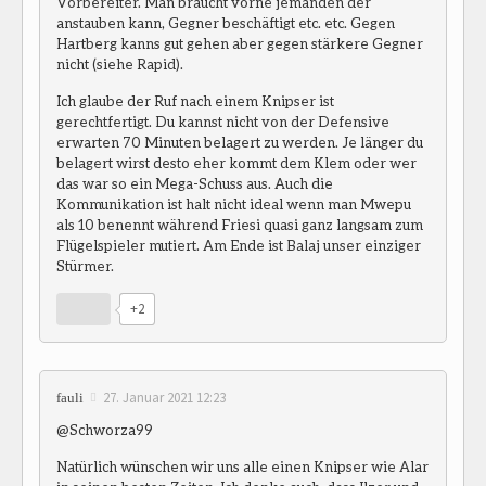
Vorbereiter. Man braucht vorne jemanden der
anstauben kann, Gegner beschäftigt etc. etc. Gegen
Hartberg kanns gut gehen aber gegen stärkere Gegner
nicht (siehe Rapid).
Ich glaube der Ruf nach einem Knipser ist
gerechtfertigt. Du kannst nicht von der Defensive
erwarten 70 Minuten belagert zu werden. Je länger du
belagert wirst desto eher kommt dem Klem oder wer
das war so ein Mega-Schuss aus. Auch die
Kommunikation ist halt nicht ideal wenn man Mwepu
als 10 benennt während Friesi quasi ganz langsam zum
Flügelspieler mutiert. Am Ende ist Balaj unser einziger
Stürmer.
+2
27. Januar 2021 12:23
fauli
@Schworza99
Natürlich wünschen wir uns alle einen Knipser wie Alar