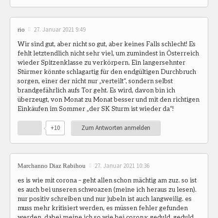
27. Januar 2021 9:49
rio
Wir sind gut, aber nicht so gut, aber keines Falls schlecht! Es
fehlt letztendlich nicht sehr viel, um zumindest in Österreich
wieder Spitzenklasse zu verkörpern. Ein langersehnter
Stürmer könnte schlagartig für den endgültigen Durchbruch
sorgen, einer der nicht nur „verteilt“, sondern selbst
brandgefährlich aufs Tor geht. Es wird, davon bin ich
überzeugt, von Monat zu Monat besser und mit den richtigen
Einkäufen im Sommer „der SK Sturm ist wieder da“!
+10
Zum Antworten anmelden
27. Januar 2021 10:36
Marchanno Diaz Rabihou
es is wie mit corona – geht allen schon mächtig am zuz. so ist
es auch bei unseren schwoazen (meine ich heraus zu lesen).
nur positiv schreiben und nur jubeln ist auch langweilig. es
muss mehr kritisiert werden, es müssen fehler gefunden
werden. dabei meine ich so wie bei corona: geduld, geduld