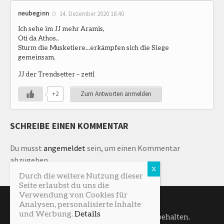
neubeginn
14. Dezember 2020 18:40
Ich sehe im JJ mehr Aramis,
Oti da Athos..
Sturm die Musketiere…erkämpfen sich die Siege
gemeinsam.
JJ der Trendsetter – zettl
+2
Zum Antworten anmelden
SCHREIBE EINEN KOMMENTAR
Du musst
angemeldet
sein, um einen Kommentar
abzugeben.
Durch die weitere Nutzung dieser
Seite erlaubst du uns die
Verwendung von Cookies für
Analysen, personalisierte Inhalte
und Werbung.
Details
SturmNetz © 2026. Alle Rechte vorbehalten.