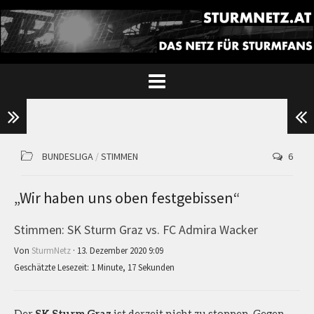
BUNDESLIGA
/
STIMMEN
6
„Wir haben uns oben festgebissen“
Stimmen: SK Sturm Graz vs. FC Admira Wacker
Von
SturmNetz
· 13. Dezember 2020 9:09
Geschätzte Lesezeit: 1 Minute, 17 Sekunden
Der
SK Sturm Graz
ist derzeit nicht zu stoppen. Gegen