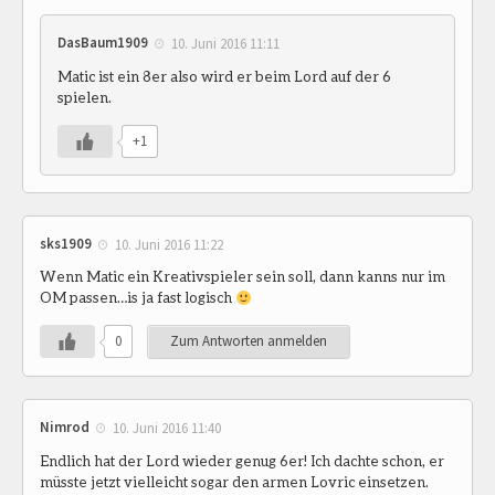
DasBaum1909
10. Juni 2016 11:11
Matic ist ein 8er also wird er beim Lord auf der 6
spielen.
+1
sks1909
10. Juni 2016 11:22
Wenn Matic ein Kreativspieler sein soll, dann kanns nur im
OM passen…is ja fast logisch
0
Zum Antworten anmelden
Nimrod
10. Juni 2016 11:40
Endlich hat der Lord wieder genug 6er! Ich dachte schon, er
müsste jetzt vielleicht sogar den armen Lovric einsetzen.