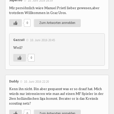
Superivo
10. Juni 2016 16:59
Mir persöhnlich wäre Manuel Prietl lieber gewesen,aber
trotzdem Willkommen in Graz Uros.
0
Zum Antworten anmelden
GazzaII
10. Juni 2016 20:45
Weil?
0
Duddy
10. Juni 2016 22:20
Kenn ihn nicht. Bin aber gespannt was er so drauf hat. Mich
würds nur intressieren wie man auf einen MF Spieler in der
2ten holländischen liga kommt. Berater or is das Kreissls
scouting netz?
0
Zum Antworten anmelden