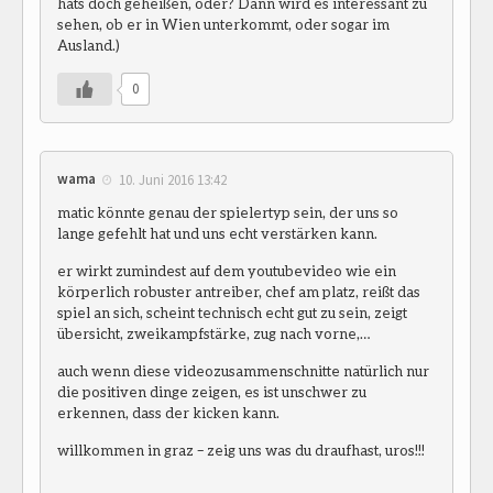
hats doch geheißen, oder? Dann wird es interessant zu
sehen, ob er in Wien unterkommt, oder sogar im
Ausland.)
0
wama
10. Juni 2016 13:42
matic könnte genau der spielertyp sein, der uns so
lange gefehlt hat und uns echt verstärken kann.
er wirkt zumindest auf dem youtubevideo wie ein
körperlich robuster antreiber, chef am platz, reißt das
spiel an sich, scheint technisch echt gut zu sein, zeigt
übersicht, zweikampfstärke, zug nach vorne,…
auch wenn diese videozusammenschnitte natürlich nur
die positiven dinge zeigen, es ist unschwer zu
erkennen, dass der kicken kann.
willkommen in graz – zeig uns was du draufhast, uros!!!