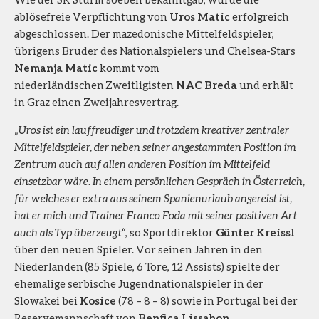
ablösefreie Verpflichtung von
Uros Matic
erfolgreich
abgeschlossen. Der mazedonische Mittelfeldspieler,
übrigens Bruder des Nationalspielers und Chelsea-Stars
Nemanja Matic
kommt vom
niederländischen Zweitligisten
NAC Breda
und erhält
in Graz einen Zweijahresvertrag.
„Uros ist ein lauffreudiger und trotzdem kreativer zentraler
Mittelfeldspieler, der neben seiner angestammten Position im
Zentrum auch auf allen anderen Position im Mittelfeld
einsetzbar wäre. In einem persönlichen Gespräch in Österreich,
für welches er extra aus seinem Spanienurlaub angereist ist,
hat er mich und Trainer Franco Foda mit seiner positiven Art
auch als Typ überzeugt“
, so Sportdirektor
Günter Kreissl
über den neuen Spieler. Vor seinen Jahren in den
Niederlanden (85 Spiele, 6 Tore, 12 Assists) spielte der
ehemalige serbische Jugendnationalspieler in der
Slowakei bei
Kosice
(78 – 8 – 8) sowie in Portugal bei der
Reservemannschaft von
Benfica Lissabon
.