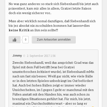
No was ganz anderes: so stark sich Siebenhandl bis jetzt auch
präsentiert, kam mir alles in allem, Gratzei letzte Saison
doch ein wenig sicherer vor..
Muss aber wirklich nomal dazufügen, daß Siebenhandl sich
bis jez absolut nix zu schulden kommen hat lassen+dies
keine Kritik
an ihm sein sollte!!!
0
Zum Antworten anmelden
Jimmy
2. September 2017 1:56
Zwecks Siebenhandl, weil dus ansprichst: Grad was das
Spiel mit dem Fuß betrifft (was bei Gratzei
ununterbrochen kritisiert wurde), ist Siebenhandl mMn
nach um fast nix besser. Weiß gar nicht, wie viele Bälle
er in den letzten Spielen unbedrängt ins Out befördert
hat. Auch bei hohen Bällen zeigt er immer wieder
Unsicherheiten, im 1 gegen 1 geht er manchmal mit den
Füßen anstatt mit den Händen hin, was auch schon zu
brenzligen Situationen geführt hat. Für mich, bis jetzt,
maximal ein Durchschnittstorwart – aber so lang er