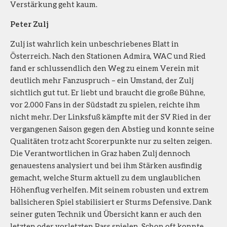
Verstärkung geht kaum.
Peter Zulj
Zulj ist wahrlich kein unbeschriebenes Blatt in
Österreich. Nach den Stationen Admira, WAC und Ried
fand er schlussendlich den Weg zu einem Verein mit
deutlich mehr Fanzuspruch – ein Umstand, der Zulj
sichtlich gut tut. Er liebt und braucht die große Bühne,
vor 2.000 Fans in der Südstadt zu spielen, reichte ihm
nicht mehr. Der Linksfuß kämpfte mit der SV Ried in der
vergangenen Saison gegen den Abstieg und konnte seine
Qualitäten trotz acht Scorerpunkte nur zu selten zeigen.
Die Verantwortlichen in Graz haben Zulj dennoch
genauestens analysiert und bei ihm Stärken ausfindig
gemacht, welche Sturm aktuell zu dem unglaublichen
Höhenflug verhelfen. Mit seinem robusten und extrem
ballsicheren Spiel stabilisiert er Sturms Defensive. Dank
seiner guten Technik und Übersicht kann er auch den
letzten oder vorletzten Pass spielen. Schon oft konnte