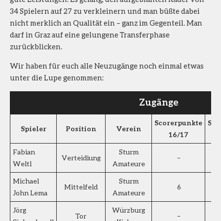
34 Spielern auf 27 zu verkleinern und man büßte dabei
nicht merklich an Qualität ein – ganz im Gegenteil. Man
darf in Graz auf eine gelungene Transferphase
zurückblicken.
Wir haben für euch alle Neuzugänge noch einmal etwas
unter die Lupe genommen:
Zugänge
Scorerpunkte
Spi
Spieler
Position
Verein
16/17
Fabian
Sturm
Verteidiung
–
Weltl
Amateure
Michael
Sturm
Mittelfeld
6
John Lema
Amateure
Jörg
Würzburg
Tor
–