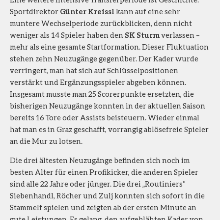
Sportdirektor
Günter Kreissl
kann auf eine sehr
muntere Wechselperiode zurückblicken, denn nicht
weniger als 14 Spieler haben den
SK Sturm
verlassen –
mehr als eine gesamte Startformation. Dieser Fluktuation
stehen zehn Neuzugänge gegenüber. Der Kader wurde
verringert, man hat sich auf Schlüsselpositionen
verstärkt und Ergänzungsspieler abgeben können.
Insgesamt musste man 25 Scorerpunkte ersetzten, die
bisherigen Neuzugänge konnten in der aktuellen Saison
bereits 16 Tore oder Assists beisteuern. Wieder einmal
hat man es in Graz geschafft, vorrangig ablösefreie Spieler
an die Mur zu lotsen.
Die drei ältesten Neuzugänge befinden sich noch im
besten Alter für einen Profikicker, die anderen Spieler
sind alle 22 Jahre oder jünger. Die drei „Routiniers“
Siebenhandl, Röcher und Zulj konnten sich sofort in die
Stammelf spielen und zeigten ab der ersten Minute an
gute Leistungen. Es gelang, den aufgeblähten Kader von