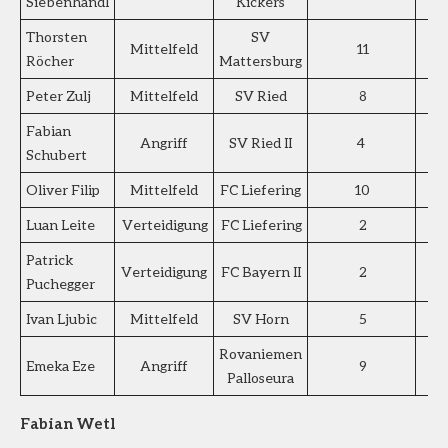
Siebenhandl
Kickers
Thorsten
SV
Mittelfeld
11
Röcher
Mattersburg
Peter Zulj
Mittelfeld
SV Ried
8
Fabian
Angriff
SV Ried II
4
Schubert
Oliver Filip
Mittelfeld
FC Liefering
10
Luan Leite
Verteidigung
FC Liefering
2
Patrick
Verteidigung
FC Bayern II
2
Puchegger
Ivan Ljubic
Mittelfeld
SV Horn
5
Rovaniemen
Emeka Eze
Angriff
9
Palloseura
Fabian Wetl