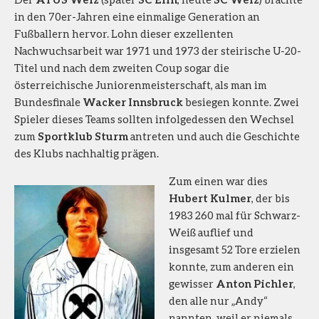
in den 70er-Jahren eine einmalige Generation an
Fußballern hervor. Lohn dieser exzellenten
Nachwuchsarbeit war 1971 und 1973 der steirische U-20-
Titel und nach dem zweiten Coup sogar die
österreichische Juniorenmeisterschaft, als man im
Bundesfinale
Wacker Innsbruck
besiegen konnte. Zwei
Spieler dieses Teams sollten infolgedessen den Wechsel
zum
Sportklub Sturm
antreten und auch die Geschichte
des Klubs nachhaltig prägen.
Zum einen war dies
Hubert Kulmer
, der bis
1983 260 mal für Schwarz-
Weiß auflief und
insgesamt 52 Tore erzielen
konnte, zum anderen ein
gewisser
Anton Pichler
,
den alle nur „Andy“
nannten, weil er niemals