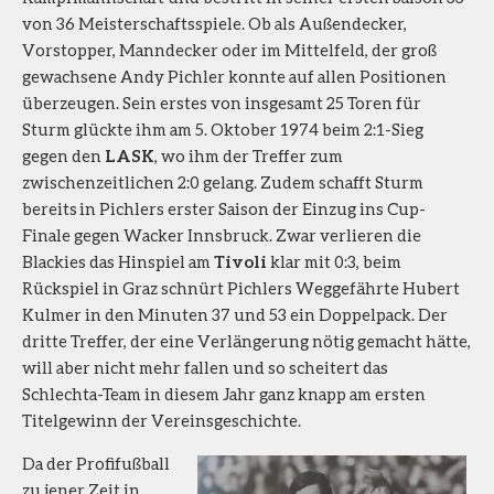
von 36 Meisterschaftsspiele. Ob als Außendecker,
Vorstopper, Manndecker oder im Mittelfeld, der groß
gewachsene Andy Pichler konnte auf allen Positionen
überzeugen. Sein erstes von insgesamt 25 Toren für
Sturm glückte ihm am 5. Oktober 1974 beim 2:1-Sieg
gegen den
LASK
, wo ihm der Treffer zum
zwischenzeitlichen 2:0 gelang. Zudem schafft Sturm
bereits in Pichlers erster Saison der Einzug ins Cup-
Finale gegen Wacker Innsbruck. Zwar verlieren die
Blackies das Hinspiel am
Tivoli
klar mit 0:3, beim
Rückspiel in Graz schnürt Pichlers Weggefährte Hubert
Kulmer in den Minuten 37 und 53 ein Doppelpack. Der
dritte Treffer, der eine Verlängerung nötig gemacht hätte,
will aber nicht mehr fallen und so scheitert das
Schlechta-Team in diesem Jahr ganz knapp am ersten
Titelgewinn der Vereinsgeschichte.
Da der Profifußball
zu jener Zeit in