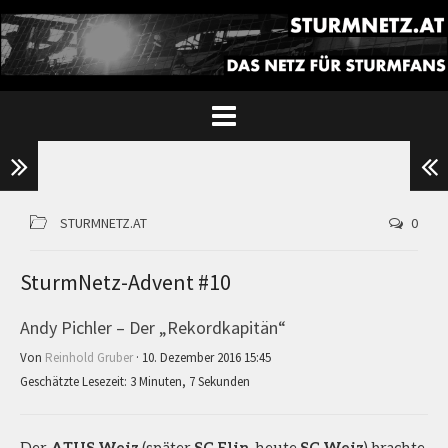
STURMNETZ.AT
0
SturmNetz-Advent #10
Andy Pichler – Der „Rekordkapitän“
Von
Reinhold Gruber
· 10. Dezember 2016 15:45
Geschätzte Lesezeit: 3 Minuten, 7 Sekunden
Der
ATUS Weiz
(später
SC Elin
, heute
SC Weiz
) brachte