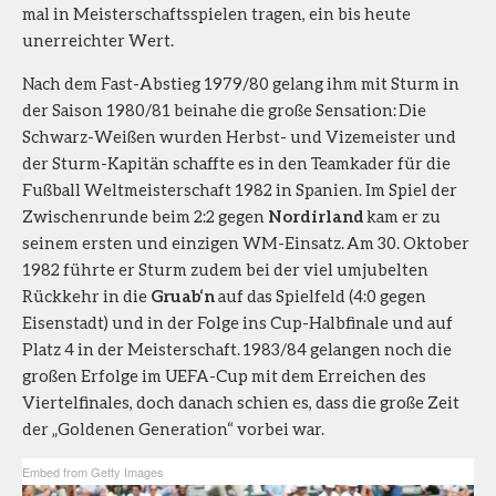
mal in Meisterschaftsspielen tragen, ein bis heute
unerreichter Wert.
Nach dem Fast-Abstieg 1979/80 gelang ihm mit Sturm in
der Saison 1980/81 beinahe die große Sensation: Die
Schwarz-Weißen wurden Herbst- und Vizemeister und
der Sturm-Kapitän schaffte es in den Teamkader für die
Fußball Weltmeisterschaft 1982 in Spanien. Im Spiel der
Zwischenrunde beim 2:2 gegen
Nordirland
kam er zu
seinem ersten und einzigen WM-Einsatz. Am 30. Oktober
1982 führte er Sturm zudem bei der viel umjubelten
Rückkehr in die
Gruab‘n
auf das Spielfeld (4:0 gegen
Eisenstadt) und in der Folge ins Cup-Halbfinale und auf
Platz 4 in der Meisterschaft. 1983/84 gelangen noch die
großen Erfolge im UEFA-Cup mit dem Erreichen des
Viertelfinales, doch danach schien es, dass die große Zeit
der „Goldenen Generation“ vorbei war.
Embed from Getty Images