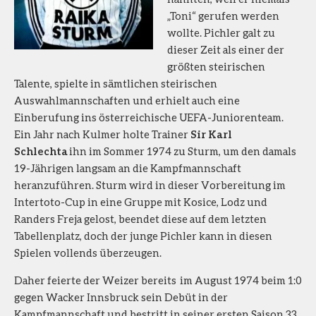
„Toni“ gerufen werden
wollte. Pichler galt zu
dieser Zeit als einer der
größten steirischen
Talente, spielte in sämtlichen steirischen
Auswahlmannschaften und erhielt auch eine
Einberufung ins österreichische UEFA-Juniorenteam.
Ein Jahr nach Kulmer holte Trainer
Sir Karl
Schlechta
ihn im Sommer 1974 zu Sturm, um den damals
19-Jährigen langsam an die Kampfmannschaft
heranzuführen. Sturm wird in dieser Vorbereitung im
Intertoto-Cup in eine Gruppe mit Kosice, Lodz und
Randers Freja gelost, beendet diese auf dem letzten
Tabellenplatz, doch der junge Pichler kann in diesen
Spielen vollends überzeugen.
Daher feierte der Weizer bereits im August 1974 beim 1:0
gegen Wacker Innsbruck sein Debüt in der
Kampfmannschaft und bestritt in seiner ersten Saison 33