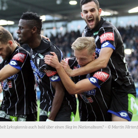
belt Lykogiannis auch bald über einen Sieg im Nationalteam? – © Martin Hirtenf