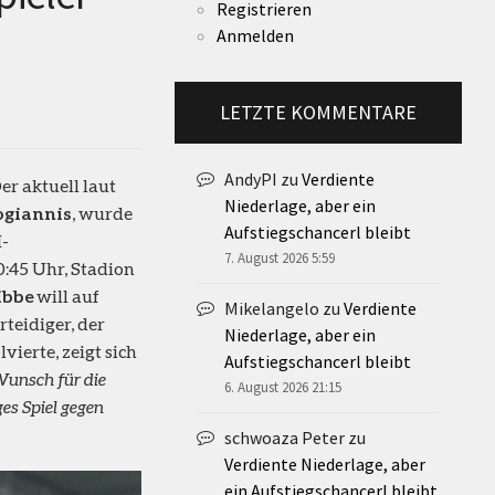
Registrieren
Anmelden
LETZTE KOMMENTARE
AndyPI
zu
Verdiente
er aktuell laut
Niederlage, aber ein
giannis
, wurde
Aufstiegschancerl bleibt
-
7. August 2026 5:59
0:45 Uhr, Stadion
ibbe
will auf
Mikelangelo
zu
Verdiente
rteidiger, der
Niederlage, aber ein
ierte, zeigt sich
Aufstiegschancerl bleibt
Wunsch für die
6. August 2026 21:15
es Spiel gegen
schwoaza Peter
zu
Verdiente Niederlage, aber
ein Aufstiegschancerl bleibt