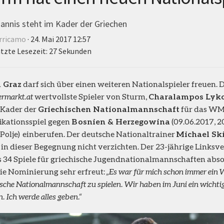
annis steht im Kader der Griechen
rricamo
· 24. Mai 2017 12:57
tzte Lesezeit: 27 Sekunden
 Graz
darf sich über einen weiteren Nationalspieler freuen. D
ermarkt.at
wertvollste Spieler von Sturm,
Charalampos Lyko
 Kader der
Griechischen Nationalmannschaft
für das WM
ikationsspiel gegen
Bosnien & Herzegowina
(09.06.2017, 2
 Polje) einberufen. Der deutsche Nationaltrainer
Michael Sk
 in dieser Begegnung nicht verzichten. Der 23-jährige Linksve
s 34 Spiele für griechische Jugendnationalmannschaften absolv
ie Nominierung sehr erfreut:
„Es war für mich schon immer ein 
ische Nationalmannschaft zu spielen. Wir haben im Juni ein wichtig
. Ich werde alles geben.“