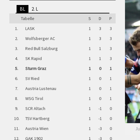
BL
2. L
Tabelle
S
D
P
1.
LASK
1
3
3
2.
Wolfsberger AC
1
3
3
3.
Red Bull Salzburg
1
1
3
4.
SK Rapid
1
1
3
5.
Sturm Graz
1
0
1
6.
SV Ried
1
0
1
7.
Austria Lustenau
1
0
1
8.
WSG Tirol
1
0
1
9.
SCR Altach
1
-1
0
10.
TSV Hartberg
1
-1
0
11.
Austria Wien
1
-3
0
Ju
12.
GAK 1902
1
-3
0