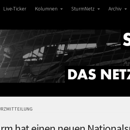
Live-Ticker
Kolumnen
SturmNetz
Archiv
URZMITTEILUNG
rm hat einen neuen Nationals