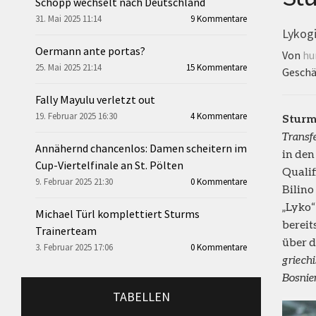
Schopp wechselt nach Deutschland
31. Mai 2025 11:14
9 Kommentare
Lykogi
Oermann ante portas?
Von
hu
25. Mai 2025 21:14
15 Kommentare
Geschä
Fally Mayulu verletzt out
19. Februar 2025 16:30
4 Kommentare
Sturm
Transf
Annähernd chancenlos: Damen scheitern im
in den
Cup-Viertelfinale an St. Pölten
Qualif
9. Februar 2025 21:30
0 Kommentare
Bilino
„Lyko“
Michael Türl komplettiert Sturms
bereit
Trainerteam
über d
3. Februar 2025 17:06
0 Kommentare
griech
Bosnien
TABELLEN