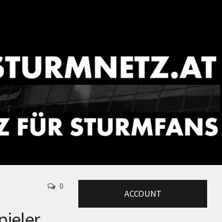
0
ACCOUNT
pieler