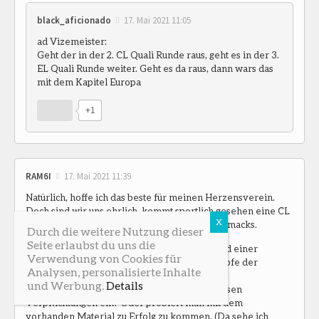
black_aficionado
17. Mai 2021 11:05
ad Vizemeister:
Geht der in der 2. CL Quali Runde raus, geht es in der 3.
EL Quali Runde weiter. Geht es da raus, dann wars das
mit dem Kapitel Europa
+1
RAM6I
17. Mai 2021 11:39
Natürlich, hoffe ich das beste für meinen Herzensverein.
Doch sind wir uns ehrlich, kommt sportlich gesehen eine CL
oder EL Gruppenphase zu Früh meines Geschmacks.
Durch die weitere Nutzung dieser
Seite erlaubst du uns die
Bei einem eventuellen 2ten Platz am Ende und einer
Verwendung von Cookies für
möglichen CL-Teilnahme, wie werden die Köpfe der
Analysen, personalisierte Inhalte
Verantwortlichen bei Sturm rauchen?
und Werbung.
Details
Geht man das wirtschaftliche Risiko mit gewissen
Verpflichtungen ein? Oder probiert man mit dem
vorhanden Material zu Erfolg zu kommen. (Da sehe ich