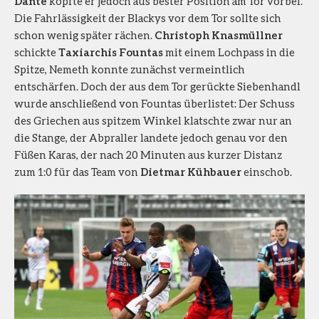
Dante
köpfte er jedoch aus bester Position am Tor vorbei.
Die Fahrlässigkeit der Blackys vor dem Tor sollte sich
schon wenig später rächen.
Christoph Knasmüllner
schickte
Taxiarchis Fountas
mit einem Lochpass in die
Spitze, Nemeth konnte zunächst vermeintlich
entschärfen. Doch der aus dem Tor gerückte Siebenhandl
wurde anschließend von Fountas überlistet: Der Schuss
des Griechen aus spitzem Winkel klatschte zwar nur an
die Stange, der Abpraller landete jedoch genau vor den
Füßen Karas, der nach 20 Minuten aus kurzer Distanz
zum 1:0 für das Team von
Dietmar Kühbauer
einschob.