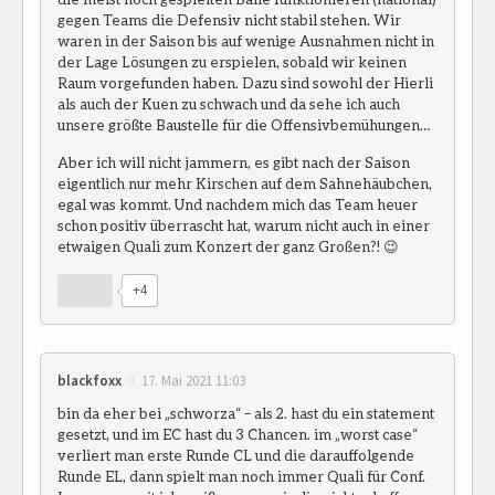
gegen Teams die Defensiv nicht stabil stehen. Wir
waren in der Saison bis auf wenige Ausnahmen nicht in
der Lage Lösungen zu erspielen, sobald wir keinen
Raum vorgefunden haben. Dazu sind sowohl der Hierli
als auch der Kuen zu schwach und da sehe ich auch
unsere größte Baustelle für die Offensivbemühungen…
Aber ich will nicht jammern, es gibt nach der Saison
eigentlich nur mehr Kirschen auf dem Sahnehäubchen,
egal was kommt. Und nachdem mich das Team heuer
schon positiv überrascht hat, warum nicht auch in einer
etwaigen Quali zum Konzert der ganz Großen?! 😉
+4
blackfoxx
17. Mai 2021 11:03
bin da eher bei „schworza“ – als 2. hast du ein statement
gesetzt, und im EC hast du 3 Chancen. im „worst case“
verliert man erste Runde CL und die darauffolgende
Runde EL, dann spielt man noch immer Quali für Conf.