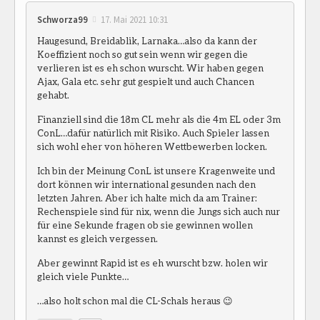
Schworza99
17. Mai 2021 10:31
Haugesund, Breidablik, Larnaka…also da kann der
Koeffizient noch so gut sein wenn wir gegen die
verlieren ist es eh schon wurscht. Wir haben gegen
Ajax, Gala etc. sehr gut gespielt und auch Chancen
gehabt.
Finanziell sind die 18m CL mehr als die 4m EL oder 3m
ConL…dafür natürlich mit Risiko. Auch Spieler lassen
sich wohl eher von höheren Wettbewerben locken.
Ich bin der Meinung ConL ist unsere Kragenweite und
dort können wir international gesunden nach den
letzten Jahren. Aber ich halte mich da am Trainer:
Rechenspiele sind für nix, wenn die Jungs sich auch nur
für eine Sekunde fragen ob sie gewinnen wollen
kannst es gleich vergessen.
Aber gewinnt Rapid ist es eh wurscht bzw. holen wir
gleich viele Punkte…
…also holt schon mal die CL-Schals heraus 😉