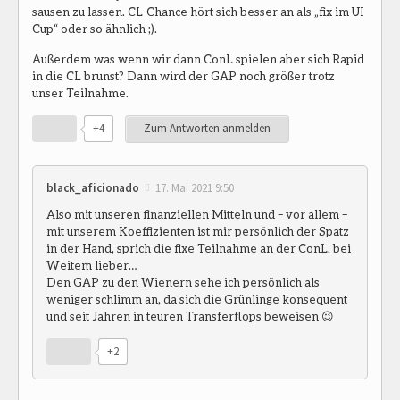
sausen zu lassen. CL-Chance hört sich besser an als „fix im UI
Cup“ oder so ähnlich ;).
Außerdem was wenn wir dann ConL spielen aber sich Rapid
in die CL brunst? Dann wird der GAP noch größer trotz
unser Teilnahme.
+4
Zum Antworten anmelden
black_aficionado
17. Mai 2021 9:50
Also mit unseren finanziellen Mitteln und – vor allem –
mit unserem Koeffizienten ist mir persönlich der Spatz
in der Hand, sprich die fixe Teilnahme an der ConL, bei
Weitem lieber…
Den GAP zu den Wienern sehe ich persönlich als
weniger schlimm an, da sich die Grünlinge konsequent
und seit Jahren in teuren Transferflops beweisen 😉
+2