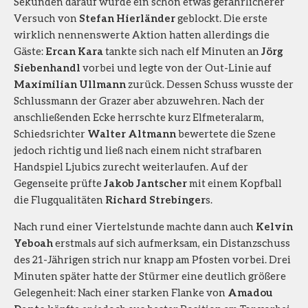
Sekunden darauf wurde ein schon etwas gefährlicherer
Versuch von
Stefan Hierländer
geblockt. Die erste
wirklich nennenswerte Aktion hatten allerdings die
Gäste:
Ercan Kara
tankte sich nach elf Minuten an
Jörg
Siebenhandl
vorbei und legte von der Out-Linie auf
Maximilian Ullmann
zurück. Dessen Schuss wusste der
Schlussmann der Grazer aber abzuwehren. Nach der
anschließenden Ecke herrschte kurz Elfmeteralarm,
Schiedsrichter
Walter Altmann
bewertete die Szene
jedoch richtig und ließ nach einem nicht strafbaren
Handspiel Ljubics zurecht weiterlaufen. Auf der
Gegenseite prüfte
Jakob Jantscher
mit einem Kopfball
die Flugqualitäten
Richard Strebinger
s.
Nach rund einer Viertelstunde machte dann auch
Kelvin
Yeboah
erstmals auf sich aufmerksam, ein Distanzschuss
des 21-Jährigen strich nur knapp am Pfosten vorbei. Drei
Minuten später hatte der Stürmer eine deutlich größere
Gelegenheit: Nach einer starken Flanke von
Amadou