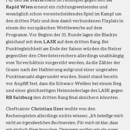
Rapid Wien
erneut ein richtungsweisendes und
womöglich schon vorentscheidendes Spiel im Kampf um
den dritten Platz und dem damit verbundenen Fixplatz in
einem der europäischen Wettbewerbe auf dem
Programm. Vor Beginn der 31. Runde lagen die Blackys
gleichauf mit dem
LASK
auf dem dritten Rang. Bei
Punktegleichheit am Ende der Saison würden die Steirer
gegenüber den Oberösterreichern allerdings unabhängig
vom Torverhältnis vorgereiht werden, da die Zähler der
Grazer nach der Halbierung aufgrund einer ungeraden
Punkteanzahl abgerundet wurden. Somit stand bereits
vor Anpfiff fest, dass die Schwarz-Weißen bei einem Sieg
und einer gleichzeitigen Heimniederlage des LASK gegen
RB Salzburg
den dritten Rang final absichern könnten.
Cheftrainer
Christian Ilzer
wollte von den
Rechenspielen allerdings nichts wissen:
„Ich beteilige mich
nicht an irgendwelchen Rechnereien. Für mich ist klar, dass
wir einfach Siege brauchen. Deswegen wollen wir ein super