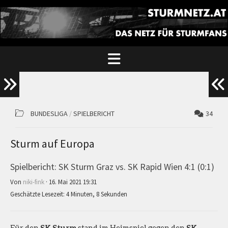
BUNDESLIGA
/
SPIELBERICHT
34
Sturm auf Europa
Spielbericht: SK Sturm Graz vs. SK Rapid Wien 4:1 (0:1)
Von
niki-fink
· 16. Mai 2021 19:31
Geschätzte Lesezeit: 4 Minuten, 8 Sekunden
Für den
SK Sturm
stand im Heimspiel gegen den
SK