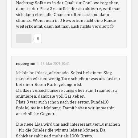
Nachtrag: Sollte es in der Quali zur ConL weitergehen,
dann ist der Platz 2 natürlich der attraktivere, weil man
sich dann eben alle Chancen offen lässt und dann
stimmts: Wenn man in 3 Bewerben nicht eine Runde
weiterkommt, dann hat man auch nichts verdient 😉
0
neubeginn
18. Mai 2021 10:41
Ich bin bei black_aficionado. Selbst bei einem Sieg
müssten wir ned wenig Tore schießen -was uns fast nur
bei einer Roten Karte gelungen ist.
Da Ilzer versucht unsere Jungs eher zum Träumen zu
animieren, damit sie voll Gas geben.
Platz 3 war auch schon nach der ersten Runde(10
Spiele) meine Meinung. Damit haben wir immerhin
ansehnliche Gegner.
Die neue Liga wird uns auch interessant genug machen
– für die Spieler die wir uns leisten können. Da
Schicker zahlt ned mehr als 100k Brutto.