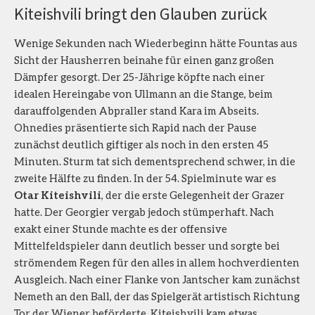
Kiteishvili bringt den Glauben zurück
Wenige Sekunden nach Wiederbeginn hätte Fountas aus
Sicht der Hausherren beinahe für einen ganz großen
Dämpfer gesorgt. Der 25-Jährige köpfte nach einer
idealen Hereingabe von Ullmann an die Stange, beim
darauffolgenden Abpraller stand Kara im Abseits.
Ohnedies präsentierte sich Rapid nach der Pause
zunächst deutlich giftiger als noch in den ersten 45
Minuten. Sturm tat sich dementsprechend schwer, in die
zweite Hälfte zu finden. In der 54. Spielminute war es
Otar Kiteishvili
, der die erste Gelegenheit der Grazer
hatte. Der Georgier vergab jedoch stümperhaft. Nach
exakt einer Stunde machte es der offensive
Mittelfeldspieler dann deutlich besser und sorgte bei
strömendem Regen für den alles in allem hochverdienten
Ausgleich. Nach einer Flanke von Jantscher kam zunächst
Nemeth an den Ball, der das Spielgerät artistisch Richtung
Tor der Wiener beförderte. Kiteishvili kam etwas