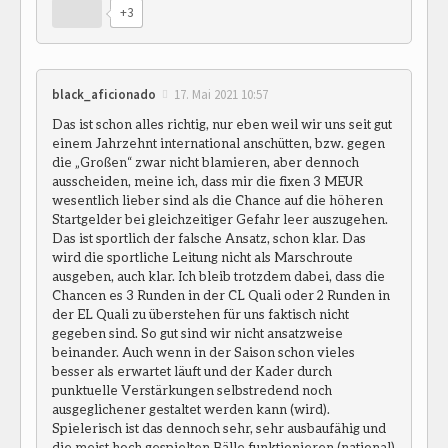
+3
black_aficionado
17. Mai 2021 10:57
Das ist schon alles richtig, nur eben weil wir uns seit gut
einem Jahrzehnt international anschütten, bzw. gegen
die „Großen“ zwar nicht blamieren, aber dennoch
ausscheiden, meine ich, dass mir die fixen 3 MEUR
wesentlich lieber sind als die Chance auf die höheren
Startgelder bei gleichzeitiger Gefahr leer auszugehen.
Das ist sportlich der falsche Ansatz, schon klar. Das
wird die sportliche Leitung nicht als Marschroute
ausgeben, auch klar. Ich bleib trotzdem dabei, dass die
Chancen es 3 Runden in der CL Quali oder 2 Runden in
der EL Quali zu überstehen für uns faktisch nicht
gegeben sind. So gut sind wir nicht ansatzweise
beinander. Auch wenn in der Saison schon vieles
besser als erwartet läuft und der Kader durch
punktuelle Verstärkungen selbstredend noch
ausgeglichener gestaltet werden kann (wird).
Spielerisch ist das dennoch sehr, sehr ausbaufähig und
die meist hoch gespielten Bälle funktionieren (national)