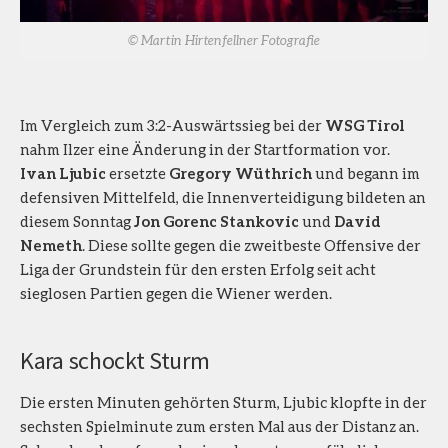
© Martin Hirtenfellner Fotografie
Im Vergleich zum 3:2-Auswärtssieg bei der
WSG Tirol
nahm Ilzer eine Änderung in der Startformation vor.
Ivan Ljubic
ersetzte
Gregory Wüthrich
und begann im
defensiven Mittelfeld, die Innenverteidigung bildeten an
diesem Sonntag
Jon Gorenc Stankovic
und
David
Nemeth
. Diese sollte gegen die zweitbeste Offensive der
Liga der Grundstein für den ersten Erfolg seit acht
sieglosen Partien gegen die Wiener werden.
Kara schockt Sturm
Die ersten Minuten gehörten Sturm, Ljubic klopfte in der
sechsten Spielminute zum ersten Mal aus der Distanz an.