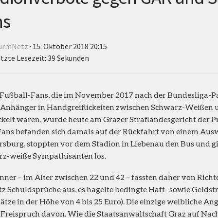
ns
urmNetz
· 15. Oktober 2018 20:15
tzte Lesezeit: 39 Sekunden
Fußball-Fans, die im November 2017 nach der Bundesliga-P
 Anhänger in Handgreiflickeiten zwischen Schwarz-Weißen 
kelt waren, wurde heute am Grazer Straflandesgericht der P
ns befanden sich damals auf der Rückfahrt von einem Ausw
sburg, stoppten vor dem Stadion in Liebenau den Bus und g
rz-weiße Sympathisanten los.
nner – im Alter zwischen 22 und 42 – fassten daher von Richt
tz Schuldsprüche aus, es hagelte bedingte Haft- sowie Geldstr
ätze in der Höhe von 4 bis 25 Euro). Die einzige weibliche A
Freispruch davon. Wie die Staatsanwaltschaft Graz auf Nac