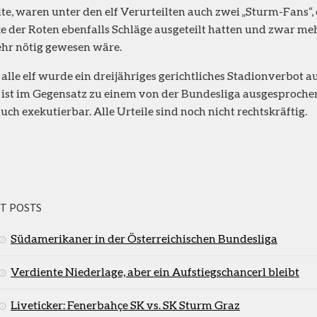
lte, waren unter den elf Verurteilten auch zwei „Sturm-Fans“,
e der Roten ebenfalls Schläge ausgeteilt hatten und zwar mehr
hr nötig gewesen wäre.
alle elf wurde ein dreijähriges gerichtliches Stadionverbot 
 ist im Gegensatz zu einem von der Bundesliga ausgesproche
auch exekutierbar. Alle Urteile sind noch nicht rechtskräftig.
T POSTS
Südamerikaner in der Österreichischen Bundesliga
Verdiente Niederlage, aber ein Aufstiegschancerl bleibt
Liveticker: Fenerbahçe SK vs. SK Sturm Graz