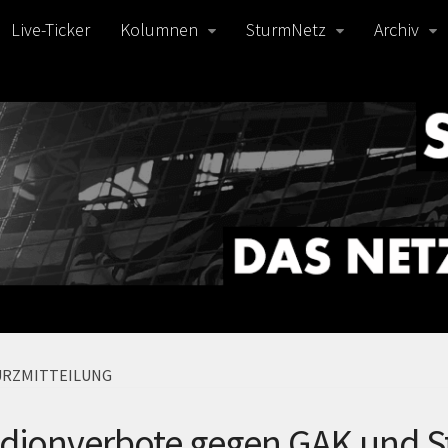
Live-Ticker
Kolumnen
SturmNetz
Archiv
URZMITTEILUNG
adionverbote gegen GAK und S