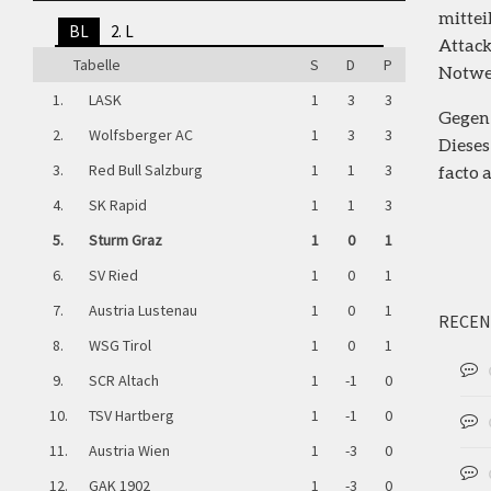
mittei
BL
2. L
Attack
Tabelle
S
D
P
Notwe
1.
LASK
1
3
3
Gegen 
2.
Wolfsberger AC
1
3
3
Dieses
3.
Red Bull Salzburg
1
1
3
facto 
4.
SK Rapid
1
1
3
5.
Sturm Graz
1
0
1
6.
SV Ried
1
0
1
7.
Austria Lustenau
1
0
1
RECEN
8.
WSG Tirol
1
0
1
9.
SCR Altach
1
-1
0
10.
TSV Hartberg
1
-1
0
11.
Austria Wien
1
-3
0
12.
GAK 1902
1
-3
0