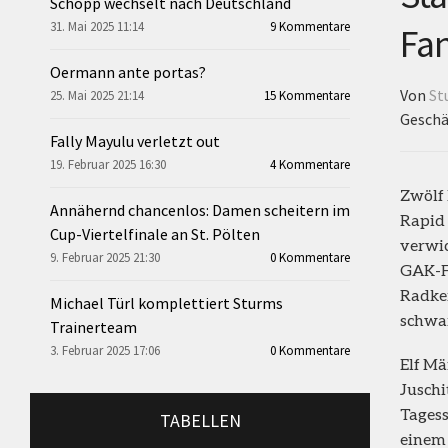
Schopp wechselt nach Deutschland
31. Mai 2025 11:14
9 Kommentare
Fa
Oermann ante portas?
Von
St
25. Mai 2025 21:14
15 Kommentare
Geschä
Fally Mayulu verletzt out
19. Februar 2025 16:30
4 Kommentare
Zwölf 
Annähernd chancenlos: Damen scheitern im
Rapid
Cup-Viertelfinale an St. Pölten
verwic
9. Februar 2025 21:30
0 Kommentare
GAK-Fa
Radker
Michael Türl komplettiert Sturms
schwa
Trainerteam
3. Februar 2025 17:06
0 Kommentare
Elf Mä
Juschi
Tagess
TABELLEN
einem 