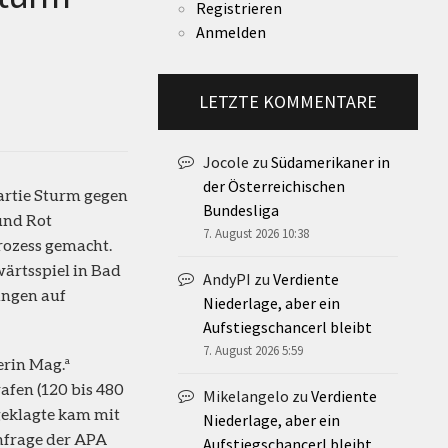
Registrieren
Anmelden
LETZTE KOMMENTARE
Jocole
zu
Südamerikaner in
der Österreichischen
artie Sturm gegen
Bundesliga
und Rot
7. August 2026 10:38
rozess gemacht.
ärtsspiel in Bad
AndyPI
zu
Verdiente
ingen auf
Niederlage, aber ein
Aufstiegschancerl bleibt
7. August 2026 5:59
a
erin Mag.
afen (120 bis 480
Mikelangelo
zu
Verdiente
ngeklagte kam mit
Niederlage, aber ein
hfrage der APA
Aufstiegschancerl bleibt