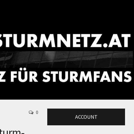
0
ACCOUNT
turm-