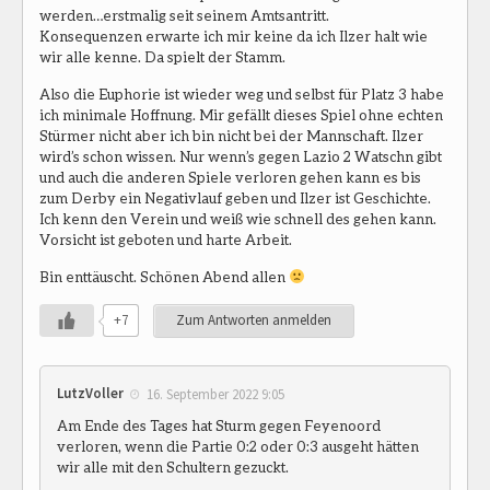
werden…erstmalig seit seinem Amtsantritt.
Konsequenzen erwarte ich mir keine da ich Ilzer halt wie
wir alle kenne. Da spielt der Stamm.
Also die Euphorie ist wieder weg und selbst für Platz 3 habe
ich minimale Hoffnung. Mir gefällt dieses Spiel ohne echten
Stürmer nicht aber ich bin nicht bei der Mannschaft. Ilzer
wird’s schon wissen. Nur wenn’s gegen Lazio 2 Watschn gibt
und auch die anderen Spiele verloren gehen kann es bis
zum Derby ein Negativlauf geben und Ilzer ist Geschichte.
Ich kenn den Verein und weiß wie schnell des gehen kann.
Vorsicht ist geboten und harte Arbeit.
Bin enttäuscht. Schönen Abend allen
+7
Zum Antworten anmelden
LutzVoller
16. September 2022 9:05
Am Ende des Tages hat Sturm gegen Feyenoord
verloren, wenn die Partie 0:2 oder 0:3 ausgeht hätten
wir alle mit den Schultern gezuckt.