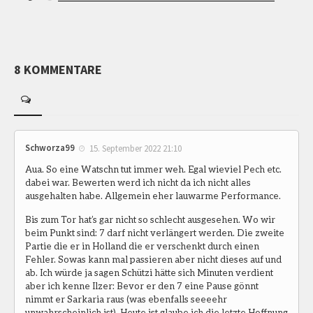
8 KOMMENTARE
Schworza99
15. September 2022 21:10
Aua. So eine Watschn tut immer weh. Egal wieviel Pech etc.
dabei war. Bewerten werd ich nicht da ich nicht alles
ausgehalten habe. Allgemein eher lauwarme Performance.
Bis zum Tor hat’s gar nicht so schlecht ausgesehen. Wo wir
beim Punkt sind: 7 darf nicht verlängert werden. Die zweite
Partie die er in Holland die er verschenkt durch einen
Fehler. Sowas kann mal passieren aber nicht dieses auf und
ab. Ich würde ja sagen Schützi hätte sich Minuten verdient
aber ich kenne Ilzer: Bevor er den 7 eine Pause gönnt
nimmt er Sarkaria raus (was ebenfalls seeeehr
unwahrscheinlich ist). Heute ist glaube ich die letzte Hoffnung