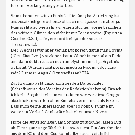
für eine Verlängerung gestorben.
Somit kommen wir zu Punkt 2. Die Emegha Verletzung hat
uns zusätzlich gebrochen…soll auch nicht passieren aber ja.
Man sieht also wie sehr wir einen Stürmer vorne brauchen
der wirbelt. Gibt es den nicht ist mit Toren vorbei (Experten
Goal bei 0.3…tja. Feyernoord bei 1,6 oder so auch
Treppenwitz).
Der Wechsel war aber genial: Lubjic rein damit man Böving
(10er, Zitat Ilzer) vorziehen kann. Ohnehin mental am Ende
und dann dokterst auch noch am System rum. Tja Ergebnis
bekannt. Warum nicht positionsgetreu Fuseini oder Lang
rein? Hat man Angst 6:0 zu verlieren? TJA.
Zur Krönung geht Lazio auch bei den Dänen unter
(Schreibweise des Vereins der Redaktion bekannt). Brauch
ich kein Prophet sein um zu erahnen wie wir diese Gruppe
abschließen werden ohne Emegha vorne (nicht als Erster).
Lass mich gerne überraschen aber so holst 0 Punkte im
weiteren Verlauf. ConL wäre halt eher unser Niveau.
Hoffe die Jungs schlagen am Sonntag zurück und lassen Luft
ab. Denn ganz ungefährlich ist sowas nicht. Ein Ausscheiden
aus dem EC und dem Cup könnte Ilzer auch gefährlich