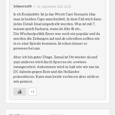
Schworza99
16. September 2022 15:52
Is eh Konjunktiv. Ist ja das Worst Case Szenario (das
man in beiden Cups ausscheidet). In dem Fall wird dann
jedes Detail 3mal umgedreht werden. Was ist mit 7,
warum spielt Sarkaria, wann ist Alto fit etc…
Die Wechselpolitik Ilzers war noch nie populär und da
werden die Zeitungen auf und ab schreiben sollten wir
in so eine Spirale kommen. Ist schon immer so
gewesen bei uns.
Aber ich bin guter Dinge. Zumal ist Oti wieder da und
zum anderen wird durch Sperren etc. sowieso
zwangsrotiert. Ankommen wird es halt wie wir uns im
DC daheim gegen Rom und die Holländer
präsentieren. Kann man beide verlieren aber nicht so
wie gestern.
+2