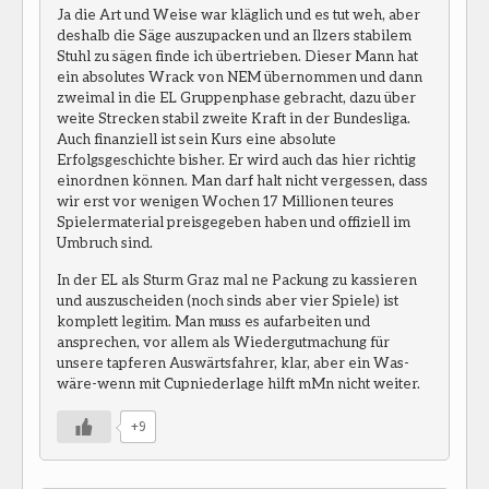
Ja die Art und Weise war kläglich und es tut weh, aber
deshalb die Säge auszupacken und an Ilzers stabilem
Stuhl zu sägen finde ich übertrieben. Dieser Mann hat
ein absolutes Wrack von NEM übernommen und dann
zweimal in die EL Gruppenphase gebracht, dazu über
weite Strecken stabil zweite Kraft in der Bundesliga.
Auch finanziell ist sein Kurs eine absolute
Erfolgsgeschichte bisher. Er wird auch das hier richtig
einordnen können. Man darf halt nicht vergessen, dass
wir erst vor wenigen Wochen 17 Millionen teures
Spielermaterial preisgegeben haben und offiziell im
Umbruch sind.
In der EL als Sturm Graz mal ne Packung zu kassieren
und auszuscheiden (noch sinds aber vier Spiele) ist
komplett legitim. Man muss es aufarbeiten und
ansprechen, vor allem als Wiedergutmachung für
unsere tapferen Auswärtsfahrer, klar, aber ein Was-
wäre-wenn mit Cupniederlage hilft mMn nicht weiter.
+9