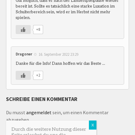
Gut möglich, dass er nach der Länderspielpause wieder
bereit ist. Sollte es tatsächlich eine starke Luxation im
Schulterbereich sein, wird er im Herbst nicht mehr
spielen.
+8
Dragoner
16. September 2022 23:29
Danke für die Info! Dann hoffen wir das Beste …
+2
SCHREIBE EINEN KOMMENTAR
Du musst
angemeldet
sein, um einen Kommentar
abzugeben.
Durch die weitere Nutzung dieser
Seite erlaubst du uns die