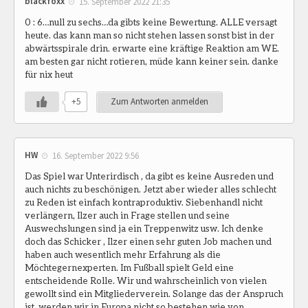
blackfoxx
15. September 2022 21:35
0 : 6…null zu sechs…da gibts keine Bewertung. ALLE versagt
heute. das kann man so nicht stehen lassen sonst bist in der
abwärtsspirale drin. erwarte eine kräftige Reaktion am WE.
am besten gar nicht rotieren, müde kann keiner sein. danke
für nix heut
+5
Zum Antworten anmelden
HW
16. September 2022 9:56
Das Spiel war Unterirdisch , da gibt es keine Ausreden und
auch nichts zu beschönigen. Jetzt aber wieder alles schlecht
zu Reden ist einfach kontraproduktiv. Siebenhandl nicht
verlängern, Ilzer auch in Frage stellen und seine
Auswechslungen sind ja ein Treppenwitz usw. Ich denke
doch das Schicker , Ilzer einen sehr guten Job machen und
haben auch wesentlich mehr Erfahrung als die
Möchtegernexperten. Im Fußball spielt Geld eine
entscheidende Rolle. Wir und wahrscheinlich von vielen
gewollt sind ein Mitgliederverein. Solange das der Anspruch
ist, werden wir in Europa nicht so bestehen wie von