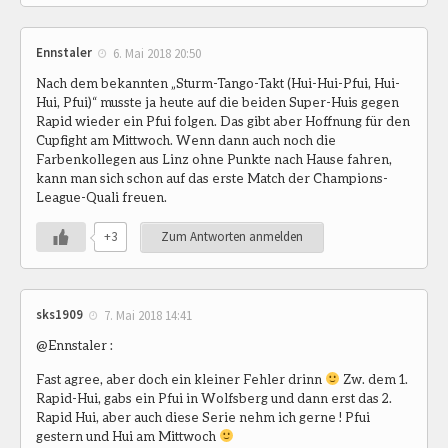
Ennstaler
6. Mai 2018 20:50
Nach dem bekannten „Sturm-Tango-Takt (Hui-Hui-Pfui, Hui-
Hui, Pfui)“ musste ja heute auf die beiden Super-Huis gegen
Rapid wieder ein Pfui folgen. Das gibt aber Hoffnung für den
Cupfight am Mittwoch. Wenn dann auch noch die
Farbenkollegen aus Linz ohne Punkte nach Hause fahren,
kann man sich schon auf das erste Match der Champions-
League-Quali freuen.
+3
Zum Antworten anmelden
sks1909
7. Mai 2018 14:41
@Ennstaler :
Fast agree, aber doch ein kleiner Fehler drinn
Zw. dem 1.
Rapid-Hui, gabs ein Pfui in Wolfsberg und dann erst das 2.
Rapid Hui, aber auch diese Serie nehm ich gerne ! Pfui
gestern und Hui am Mittwoch