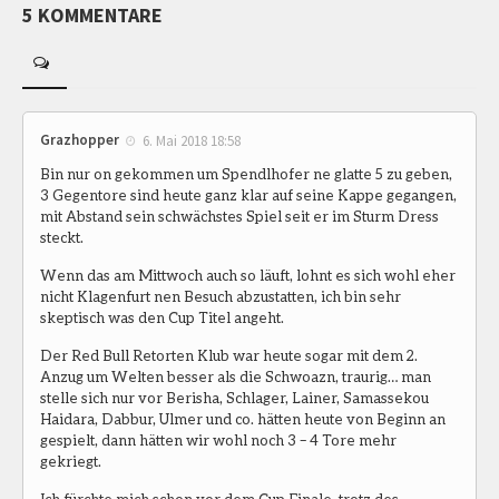
5 KOMMENTARE
Grazhopper
6. Mai 2018 18:58
Bin nur on gekommen um Spendlhofer ne glatte 5 zu geben,
3 Gegentore sind heute ganz klar auf seine Kappe gegangen,
mit Abstand sein schwächstes Spiel seit er im Sturm Dress
steckt.
Wenn das am Mittwoch auch so läuft, lohnt es sich wohl eher
nicht Klagenfurt nen Besuch abzustatten, ich bin sehr
skeptisch was den Cup Titel angeht.
Der Red Bull Retorten Klub war heute sogar mit dem 2.
Anzug um Welten besser als die Schwoazn, traurig… man
stelle sich nur vor Berisha, Schlager, Lainer, Samassekou
Haidara, Dabbur, Ulmer und co. hätten heute von Beginn an
gespielt, dann hätten wir wohl noch 3 – 4 Tore mehr
gekriegt.
Ich fürchte mich schon vor dem Cup Finale, trotz des