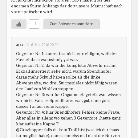
enormen Sturm Anhangs der dort unsere Mannschaft nach
vorne peitschen wird.
+2
Zum Antworten anmelden
arrai
6. Mai 2018 20:08
Gegentor Nr. 1: kannst fast nicht verteidigen, weil der
Pass einfach wahnsinnig gut war.
Gegentor Nr. 2: da war die komplette Abwehr nachm
Eckball unsortiert, sehe nicht, warum Spendlhofer
daran mehr Schuld haben sollte als die linke
Abwehrseite, wo drei Sturmspieler nicht fähig waren,
den Lauf von Wolf zu stoppen.
Gegentor Nr. 3: wer für Onguene eingeteilt war, wissen
wir nicht. Falls es Spendlhofer war, gut, dann geht
dieses Tor auf seine Kappe.
Gegentor Nr. 4: klar Spendlhofers Fehler, keine Frage.
Aber alles in allem: wo gehen 3 Gegentore „heute ganz
klar auf seine Kappe“?
@Grazhopper falls du kein Troll bist (was ich durchaus
für möglich halte), dann schmeiss mal nicht die Nerven