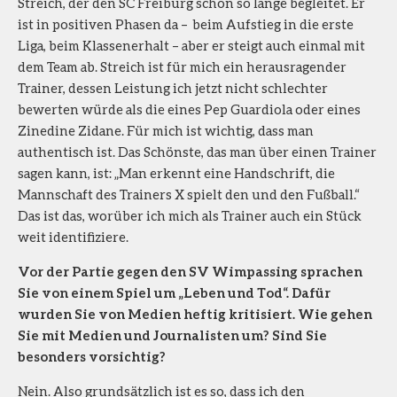
Streich, der den SC Freiburg schon so lange begleitet. Er
ist in positiven Phasen da – beim Aufstieg in die erste
Liga, beim Klassenerhalt – aber er steigt auch einmal mit
dem Team ab. Streich ist für mich ein herausragender
Trainer, dessen Leistung ich jetzt nicht schlechter
bewerten würde als die eines Pep Guardiola oder eines
Zinedine Zidane. Für mich ist wichtig, dass man
authentisch ist. Das Schönste, das man über einen Trainer
sagen kann, ist: „Man erkennt eine Handschrift, die
Mannschaft des Trainers X spielt den und den Fußball.“
Das ist das, worüber ich mich als Trainer auch ein Stück
weit identifiziere.
Vor der Partie gegen den SV Wimpassing sprachen
Sie von einem Spiel um „Leben und Tod“. Dafür
wurden Sie von Medien heftig kritisiert. Wie gehen
Sie mit Medien und Journalisten um? Sind Sie
besonders vorsichtig?
Nein. Also grundsätzlich ist es so, dass ich den