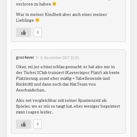
verloren zu haben
War in meiner Kindheit aber auch einer meiner
Lieblinge
0
graz4ever
8. November 2017 21:50
Okay, mi jez a bissi schlau gemacht: er hat also nur in
der Türkei 1Club trainiert (Kayserispor Platz5 als beste
Platzierung, sonst eher mäßig = Tabellenende und
Rücktritt) und dann noch das Nat.Team von
Aserbaidschan..
Also net vergleichbar mit seiner Spanienzeit als
Spieler, wo er mir so taugt hat..eher weniger begeistert
muss i sagen leider..
0