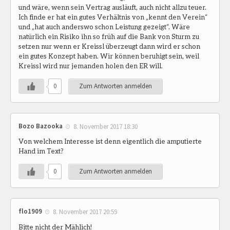
und wäre, wenn sein Vertrag ausläuft, auch nicht allzu teuer.
Ich finde er hat ein gutes Verhältnis von „kennt den Verein“
und „hat auch anderswo schon Leistung gezeigt“. Wäre
natürlich ein Risiko ihn so früh auf die Bank von Sturm zu
setzen nur wenn er Kreissl überzeugt dann wird er schon
ein gutes Konzept haben. Wir können beruhigt sein, weil
Kreissl wird nur jemanden holen den ER will.
0
Zum Antworten anmelden
Bozo Bazooka
8. November 2017 18:30
Von welchem Interesse ist denn eigentlich die amputierte
Hand im Text?
0
Zum Antworten anmelden
flo1909
8. November 2017 20:59
Bitte nicht der Mählich!