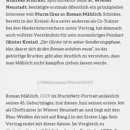
Neustadt
, bestätigte erstmals öffentlich ein prinzipielles
Interesse von
Sturm Graz
an
Roman Mählich
. Schicker,
bereits in der Kreissl-Ära unter anderem als Co-Trainer
bei den Niederösterreichern unter Vertrag, hat demnach
auch vollstes Verständnis für sein nunmehriges Pendant
Günter Kreissl
. „
Der Günter ist in seiner Sondierungsphase,
klar, dass er sich da den Roman anhören muss“
, so der
gebürtige Brucker, gibt aber deutlich zu verstehen, dass
man Mählich nicht kampflos ziehen lassen werde.
(c) WikiCommons/Werner100359
Roman Mählich,
HIER
im SturmNetz-Portrait anlässlich
seines 45. Geburtstages, trat diesen Juni seinen ersten Job
als Cheftrainer in Wiener Neustadt an und liegt mit den
Blau-Weißen derzeit auf Rang 2 in der Ersten Liga. Sein
Vertrag endet mit dieser Saison. Im Vergleich zu