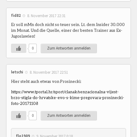
fid82
8. November 2017 22:31
Er soll mMn doch nicht so teuer sein. Lt. dem Insider 30.000
im Monat. Und die Quelle, einer der besten Trainer aus Ex-
Jugoslawien!
0
Zum Antworten anmelden
letschi
8. November 2017 22:51
Hier steht auch etwas von Prosinecki:
https://www.tportal.hr/sport/clanak/senzacionalna-vijest-
brzo-stigla-do-hrvatske-evo-s-kime-pregovara-prosinecki-
foto-20171108
0
Zum Antworten anmelden
flo1909
9. November 2017 0:18