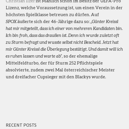
Christian Ilzer
ist Mählich schon im Besitz der UEFA-Pro
Lizenz, welche Voraussetzung ist, um einen Verein in der
höchsten Spielklasse betreuen zu dürfen. Auf
SPOX
äußerte sich der 46-Jährige dazu so: „
Günter Kreissl
hat mir mitgeteilt, dass ich einer von mehreren Kandidaten bin.
Ich bin froh, dass das draußen ist. Denn ich wurde zuletzt oft
zu Sturm befragt und wusste selbst nicht Bescheid. Jetzt hat
mir Günter Kreissl die Überlegung bestätigt. Und damit will ich
es ruhen lassen und warte ab“
, so der ehemalige
Mittelfeldturbo, der für Sturm 252 Pflichtspiele
absolvierte, zudem zwei Mal österreichischer Meister
und dreifacher Cupsieger mit den Blackys wurde.
RECENT POSTS