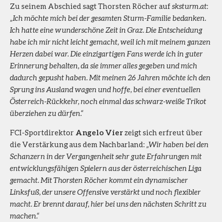
Zu seinem Abschied sagt Thorsten Röcher auf
sksturm.at
:
„Ich möchte mich bei der gesamten Sturm-Familie bedanken.
Ich hatte eine wunderschöne Zeit in Graz. Die Entscheidung
habe ich mir nicht leicht gemacht, weil ich mit meinem ganzen
Herzen dabei war. Die einzigartigen Fans werde ich in guter
Erinnerung behalten, da sie immer alles gegeben und mich
dadurch gepusht haben. Mit meinen 26 Jahren möchte ich den
Sprung ins Ausland wagen und hoffe, bei einer eventuellen
Österreich-Rückkehr, noch einmal das schwarz-weiße Trikot
überziehen zu dürfen.“
FCI-Sportdirektor
Angelo Vier
zeigt sich erfreut über
die Verstärkung aus dem Nachbarland:
„Wir haben bei den
Schanzern in der Vergangenheit sehr gute Erfahrungen mit
entwicklungsfähigen Spielern aus der österreichischen Liga
gemacht. Mit Thorsten Röcher kommt ein dynamischer
Linksfuß, der unsere Offensive verstärkt und noch flexibler
macht. Er brennt darauf, hier bei uns den nächsten Schritt zu
machen.“