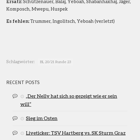
Ersatz:
Schützenauer, Balaj, Yeboah, Shabanhaxhaj, Jäger,
Komposch, Mwepu, Huspek
Es fehlen:
Trummer, Ingolitsch, Yeboah (verletzt)
Schlagwörter:
BL 20/21 Runde 23
RECENT POSTS
„Der Nelly hat sich so gezeigt wie er sein
will“
Sieg im Osten
Liveticker: TSV Hartberg vs. SK Sturm Graz