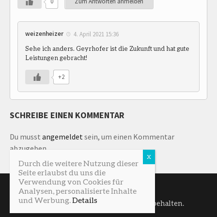
0
Zum Antworten anmelden
weizenheizer
4. April 2021 15:36
Sehe ich anders. Geyrhofer ist die Zukunft und hat gute
Leistungen gebracht!
+2
SCHREIBE EINEN KOMMENTAR
Du musst
angemeldet
sein, um einen Kommentar
abzugeben.
Durch die weitere Nutzung dieser
Seite erlaubst du uns die
Verwendung von Cookies für
Analysen, personalisierte Inhalte
und Werbung.
Details
SturmNetz © 2026. Alle Rechte vorbehalten.