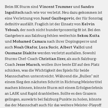
Beim SK Sturm sind
Vincent Trummer
und
Sandro
Ingolitsch
nach wie vor verletzt. Neu dazu gekommen ist
eine Verletzung von
Jusuf Gazibegovic
, der für Sonntag
definitiv ausfällt. Fraglich ist der Einsatz von
Kelvin
Yeboah
, der noch nicht hundertprozentig fit ist. Bei den
Gastgebern aus Salzburg fehlen weiterhin
Sekou Koita
und
Mohamed Camara
nach ihrer Dopingsperre und
auch
Noah Okafor
,
Luca Sucic
,
Albert Vallci
und
Ousmane Diakite
werden verletzt ausfallen. Sowohl
Sturms Chef-Coach
Christian Ilzer,
als auch Salzburg-
Coach
Jesse Marsch
, wollen ihre beste Elf auf den Platz
schicken, was die Wichtigkeit des Spiels für beide
Mannschaften unterstreicht. Während die „Bullen“ mit
einem Sieg den nächsten Schritt in Richtung Meistertitel
machen können, könnte Sturm mit einem Erfolgserlebnis
an LASK und Rapid dranbleiben. Sollte es den Grazern
gelingen, auswärts bei Salzburg Punkte zu holen, könnte
das der Mannschaft auch für das weitere Meister-Playoff