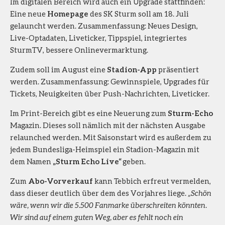
Im digitalen Bereich wird auch ein Upgrade stattfinden:
Eine neue
Homepage
des SK Sturm soll am 18. Juli
gelauncht werden. Zusammenfassung: Neues Design,
Live-Optadaten, Liveticker, Tippspiel, integriertes
SturmTV, bessere Onlinevermarktung.
Zudem soll im August eine
Stadion-App
präsentiert
werden. Zusammenfassung: Gewinnspiele, Upgrades für
Tickets, Neuigkeiten über Push-Nachrichten, Liveticker.
Im Print-Bereich gibt es eine Neuerung zum
Sturm-Echo
Magazin. Dieses soll nämlich mit der nächsten Ausgabe
relaunched werden. Mit Saisonstart wird es außerdem zu
jedem Bundesliga-Heimspiel ein Stadion-Magazin mit
dem Namen
„Sturm Echo Live“
geben.
Zum
Abo-Vorverkauf
kann Tebbich erfreut vermelden,
dass dieser deutlich über dem des Vorjahres liege.
„Schön
wäre, wenn wir die 5.500 Fanmarke überschreiten könnten.
Wir sind auf einem guten Weg, aber es fehlt noch ein