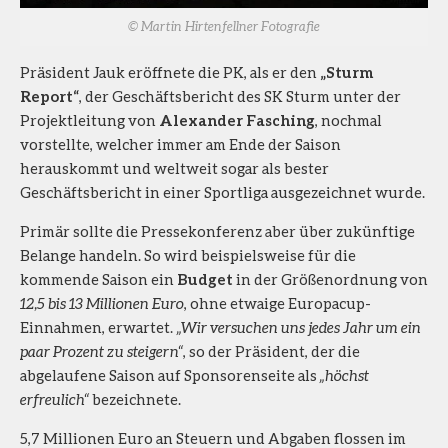
© Martin Hirtenfellner Fotografie
Präsident Jauk eröffnete die PK, als er den
„Sturm
Report“
, der Geschäftsbericht des SK Sturm unter der
Projektleitung von
Alexander Fasching
, nochmal
vorstellte, welcher immer am Ende der Saison
herauskommt und weltweit sogar als bester
Geschäftsbericht in einer Sportliga ausgezeichnet wurde.
Primär sollte die Pressekonferenz aber über zukünftige
Belange handeln. So wird beispielsweise für die
kommende Saison ein
Budget
in der Größenordnung von
12,5 bis 13 Millionen Euro
, ohne etwaige Europacup-
Einnahmen, erwartet.
„Wir versuchen uns jedes Jahr um ein
paar Prozent zu steigern“
, so der Präsident, der die
abgelaufene Saison auf Sponsorenseite als
„höchst
erfreulich“
bezeichnete.
5,7 Millionen Euro an Steuern und Abgaben flossen im