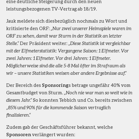
eine deutliche Steigerung durch den neuen
leistungsbezogenen TV-Vertrag ab 18/19.
Jauk meldete sich diesbezüglich nochmals zu Wort und
kritisierte den ORF:
„Nur zwei unserer Heimspiele waren im
ORF zu sehen, damit war Sturm in der Statistik an letzter
Stelle.“
Der Präsident weiter:
„Diese Statistik ist vergleichbar
mit der Elfmeterstatistik: Vergangene Saison: 1 Elfmeter. Vor
zwei Jahren: 1 Elfmeter. Vor drei Jahren: 1 Elfmeter.
Möglicherweise sind die alle 5-8 Mal öfter im Strafraum als
wir – unsere Statistiken weisen aber andere Ergebnisse auf.“
Der Bereich des
Sponsoring
s betrage ungefähr 40% vom
Gesamtbudget von Sturm.
„Noch nie war man so weit wie in
diesem Jahr.“
So konnten Tebbich und Co. bereits zwischen
„85% und 90% für die kommende Saison vertraglich
finalisieren.“
Zudem gab der Geschäftsführer bekannt, welche
Sponsoren
verlängert wurden: