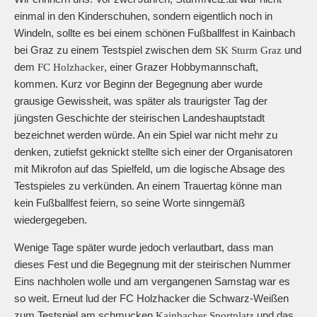
einmal in den Kinderschuhen, sondern eigentlich noch in
Windeln, sollte es bei einem schönen Fußballfest in Kainbach
bei Graz zu einem Testspiel zwischen dem
und
SK Sturm Graz
dem
, einer Grazer Hobbymannschaft,
FC Holzhacker
kommen. Kurz vor Beginn der Begegnung aber wurde
grausige Gewissheit, was später als traurigster Tag der
jüngsten Geschichte der steirischen Landeshauptstadt
bezeichnet werden würde. An ein Spiel war nicht mehr zu
denken, zutiefst geknickt stellte sich einer der Organisatoren
mit Mikrofon auf das Spielfeld, um die logische Absage des
Testspieles zu verkünden. An einem Trauertag könne man
kein Fußballfest feiern, so seine Worte sinngemäß
wiedergegeben.
Wenige Tage später wurde jedoch verlautbart, dass man
dieses Fest und die Begegnung mit der steirischen Nummer
Eins nachholen wolle und am vergangenen Samstag war es
so weit. Erneut lud der FC Holzhacker die Schwarz-Weißen
zum Testspiel am schmucken
und das
Kainbacher Sportplatz