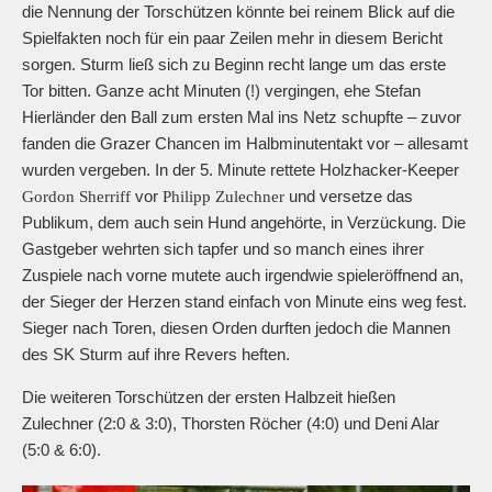
die Nennung der Torschützen könnte bei reinem Blick auf die
Spielfakten noch für ein paar Zeilen mehr in diesem Bericht
sorgen. Sturm ließ sich zu Beginn recht lange um das erste
Tor bitten. Ganze acht Minuten (!) vergingen, ehe Stefan
Hierländer den Ball zum ersten Mal ins Netz schupfte – zuvor
fanden die Grazer Chancen im Halbminutentakt vor – allesamt
wurden vergeben. In der 5. Minute rettete Holzhacker-Keeper
vor
und versetze das
Gordon Sherriff
Philipp Zulechner
Publikum, dem auch sein Hund angehörte, in Verzückung. Die
Gastgeber wehrten sich tapfer und so manch eines ihrer
Zuspiele nach vorne mutete auch irgendwie spieleröffnend an,
der Sieger der Herzen stand einfach von Minute eins weg fest.
Sieger nach Toren, diesen Orden durften jedoch die Mannen
des SK Sturm auf ihre Revers heften.
Die weiteren Torschützen der ersten Halbzeit hießen
Zulechner (2:0 & 3:0), Thorsten Röcher (4:0) und Deni Alar
(5:0 & 6:0).