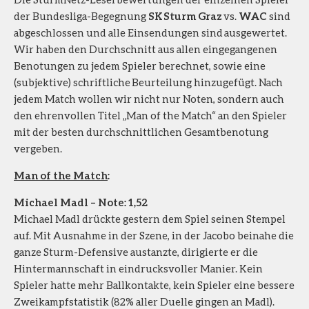
der Bundesliga-Begegnung
SK Sturm Graz
vs.
WAC
sind
abgeschlossen und alle Einsendungen sind ausgewertet.
Wir haben den Durchschnitt aus allen eingegangenen
Benotungen zu jedem Spieler berechnet, sowie eine
(subjektive) schriftliche Beurteilung hinzugefügt. Nach
jedem Match wollen wir nicht nur Noten, sondern auch
den ehrenvollen Titel „Man of the Match“ an den Spieler
mit der besten durchschnittlichen Gesamtbenotung
vergeben.
Man of the Match
:
Michael Madl – Note: 1,52
Michael Madl drückte gestern dem Spiel seinen Stempel
auf. Mit Ausnahme in der Szene, in der Jacobo beinahe die
ganze Sturm-Defensive austanzte, dirigierte er die
Hintermannschaft in eindrucksvoller Manier. Kein
Spieler hatte mehr Ballkontakte, kein Spieler eine bessere
Zweikampfstatistik (82% aller Duelle gingen an Madl).