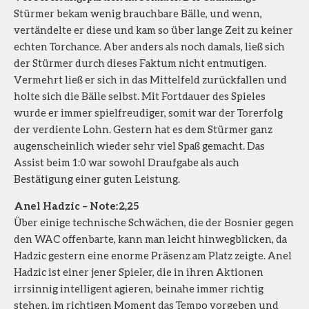
Stürmer bekam wenig brauchbare Bälle, und wenn,
vertändelte er diese und kam so über lange Zeit zu keiner
echten Torchance. Aber anders als noch damals, ließ sich
der Stürmer durch dieses Faktum nicht entmutigen.
Vermehrt ließ er sich in das Mittelfeld zurückfallen und
holte sich die Bälle selbst. Mit Fortdauer des Spieles
wurde er immer spielfreudiger, somit war der Torerfolg
der verdiente Lohn. Gestern hat es dem Stürmer ganz
augenscheinlich wieder sehr viel Spaß gemacht. Das
Assist beim 1:0 war sowohl Draufgabe als auch
Bestätigung einer guten Leistung.
Anel Hadzic – Note: 2,25
Über einige technische Schwächen, die der Bosnier gegen
den WAC offenbarte, kann man leicht hinwegblicken, da
Hadzic gestern eine enorme Präsenz am Platz zeigte. Anel
Hadzic ist einer jener Spieler, die in ihren Aktionen
irrsinnig intelligent agieren, beinahe immer richtig
stehen, im richtigen Moment das Tempo vorgeben und