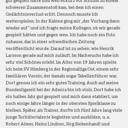
gut gespielt hatte und weil es kurz vor Schluss zu einem
schweren Zusammenstoß kam, bei dem ich einen
Gedächtnisverlust erlitt. Dennoch musste ich
weiterspielen. In der Kabine ging mir „der Vorhang dann
wieder auf“ und ich fragte meine Kollegen, ob wir gerade
gespielt hätten und gegen wen. Ich habe noch ein Foto
zuhause, das in einer schwedischen Zeitung
veröffentlicht wurde. Darauf ist zu sehen, wie Henrik
Larsson gerade auf mich zuläuft. Im Nachwuchs habe ich
sehr viel Schönes erlebt. Im Alter von 19 Jahren spielte
ich beim SV Himberg in der Regionalliga Ost, einem sehr
familiären Verein, der damals sogar Tabellenführer war.
Dort genoss ich ein sehr gutes Training. Auch auf meine
Bundesligazeit bei der Admira bin ich stolz. Dort habe ich
ein halbes Jahr gut gespielt und mich dann etabliert, um
noch einige Jahre länger in der obersten Spielklasse zu
bleiben. Später, als Trainer, durfte ich fünf Jahre lang viele
junge Torhütertalente begleiten und ausbilden, u. a.
Robert Almer, Heinz Lindner, Jörg Siebenhandl und