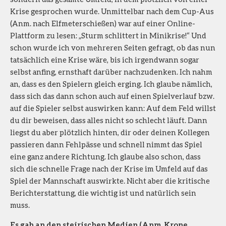
Krise gesprochen wurde. Unmittelbar nach dem Cup-Aus
(Anm. nach Elfmeterschießen) war auf einer Online-
Plattform zu lesen: „Sturm schlittert in Minikrise!“ Und
schon wurde ich von mehreren Seiten gefragt, ob das nun
tatsächlich eine Krise wäre, bis ich irgendwann sogar
selbst anfing, ernsthaft darüber nachzudenken. Ich nahm
an, dass es den Spielern gleich erging. Ich glaube nämlich,
dass sich das dann schon auch auf einen Spielverlauf bzw.
auf die Spieler selbst auswirken kann: Auf dem Feld willst
du dir beweisen, dass alles nicht so schlecht läuft. Dann
liegst du aber plötzlich hinten, dir oder deinen Kollegen
passieren dann Fehlpässe und schnell nimmt das Spiel
eine ganz andere Richtung. Ich glaube also schon, dass
sich die schnelle Frage nach der Krise im Umfeld auf das
Spiel der Mannschaft auswirkte. Nicht aber die kritische
Berichterstattung, die wichtig ist und natürlich sein
muss.
Es gab an den steirischen Medien (Anm. Krone,