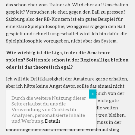
das schon eher vom Trainer ab. Wird eher auf Umschalten
gespielt? Versuchen sie eher, gegen den Ball zu pressen?
Salzburg, also der RB-Konzern ist ein gutes Beispiel für
eine klare Spielphilosophie, wo aggressiv gegen den Ball
gespielt und schnell umgeschaltet wird. Ich bin dafür, die
Spielphilosophie vorzugeben, nicht aber das System.
Wie wichtig ist die Liga, in der die Amateure
spielen? Sollten sie schon in der Regionalliga bleiben
oder ist das theoretisch egal?
Ich will die Drittklassigkeit der Amateure gerne erhalten,
aber ich hätte keine Angst davor, sollte das einmal nicht
möglich sein. Die Landesliga unterscheidet sich von der
Durch die weitere Nutzung dieser
Regionalliga nur geringfügig, weil es in ihr viele gute
Seite erlaubst du uns die
regionalligataugliche Spieler gibt, die sich die weiten
Verwendung von Cookies für
Analysen, personalisierte Inhalte
Reisen nicht antun wollen und ihr deshalb treu bleiben.
und Werbung.
Details
Der Abstieg wäre keine Katastrophe, dann muss in der
darauffolgenden Saison eben auf den Wiederaufstieg