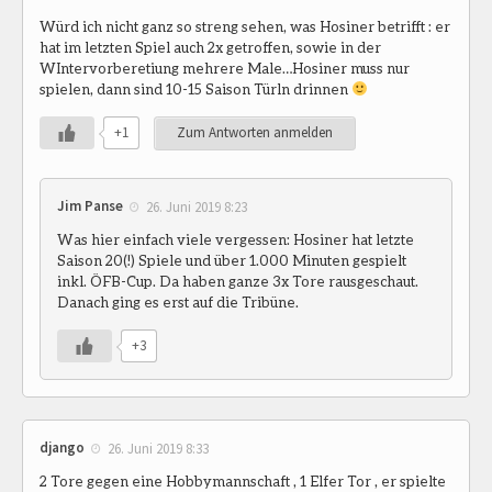
Würd ich nicht ganz so streng sehen, was Hosiner betrifft : er
hat im letzten Spiel auch 2x getroffen, sowie in der
WIntervorberetiung mehrere Male…Hosiner muss nur
spielen, dann sind 10-15 Saison Türln drinnen
+1
Zum Antworten anmelden
Jim Panse
26. Juni 2019 8:23
Was hier einfach viele vergessen: Hosiner hat letzte
Saison 20(!) Spiele und über 1.000 Minuten gespielt
inkl. ÖFB-Cup. Da haben ganze 3x Tore rausgeschaut.
Danach ging es erst auf die Tribüne.
+3
django
26. Juni 2019 8:33
2 Tore gegen eine Hobbymannschaft , 1 Elfer Tor , er spielte