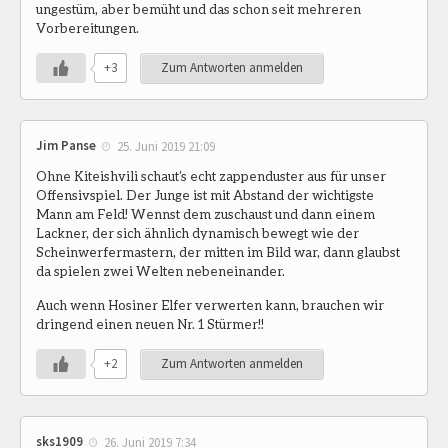
ungestüm, aber bemüht und das schon seit mehreren
Vorbereitungen.
+3
Zum Antworten anmelden
Jim Panse
25. Juni 2019 21:09
Ohne Kiteishvili schaut’s echt zappenduster aus für unser
Offensivspiel. Der Junge ist mit Abstand der wichtigste
Mann am Feld! Wennst dem zuschaust und dann einem
Lackner, der sich ähnlich dynamisch bewegt wie der
Scheinwerfermastern, der mitten im Bild war, dann glaubst
da spielen zwei Welten nebeneinander.
Auch wenn Hosiner Elfer verwerten kann, brauchen wir
dringend einen neuen Nr. 1 Stürmer!!
+2
Zum Antworten anmelden
sks1909
26. Juni 2019 7:34