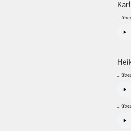
Karl
… über
Heik
… über
… über