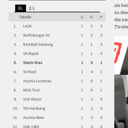
als he
BL
2. L
zu die
Tabelle
S
D
P
die nä
1.
LASK
1
3
3
Tirole
2.
Wolfsberger AC
1
3
3
3.
Red Bull Salzburg
1
1
3
4.
SK Rapid
1
1
3
5.
Sturm Graz
1
0
1
6.
SV Ried
1
0
1
7.
Austria Lustenau
1
0
1
8.
WSG Tirol
1
0
1
9.
SCR Altach
1
-1
0
10.
TSV Hartberg
1
-1
0
11.
Austria Wien
1
-3
0
12.
GAK 1902
1
-3
0