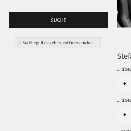
SUCHE
Stef
… über
… über
… mein