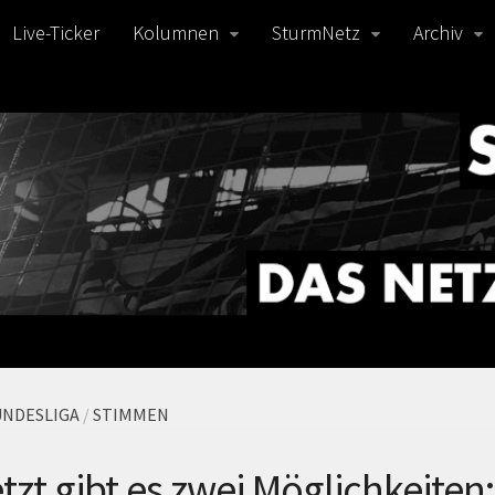
Live-Ticker
Kolumnen
SturmNetz
Archiv
NDESLIGA
/
STIMMEN
tzt gibt es zwei Möglichkeiten