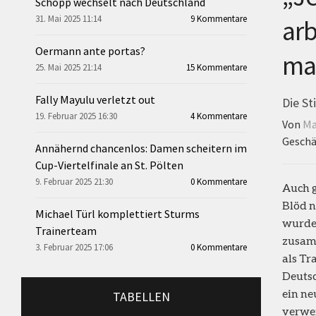
Schopp wechselt nach Deutschland
31. Mai 2025 11:14
9 Kommentare
arb
Oermann ante portas?
man
25. Mai 2025 21:14
15 Kommentare
Fally Mayulu verletzt out
Die S
19. Februar 2025 16:30
4 Kommentare
Von
Ma
Geschä
Annähernd chancenlos: Damen scheitern im
Cup-Viertelfinale an St. Pölten
9. Februar 2025 21:30
0 Kommentare
Auch 
Blöd n
Michael Türl komplettiert Sturms
wurde
Trainerteam
zusam
3. Februar 2025 17:06
0 Kommentare
als Tr
Deutsc
ein ne
TABELLEN
verwe