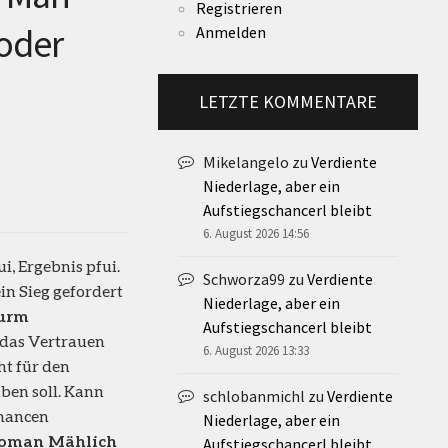
Registrieren
 oder
Anmelden
LETZTE KOMMENTARE
Mikelangelo
zu
Verdiente
Niederlage, aber ein
Aufstiegschancerl bleibt
6. August 2026 14:56
i, Ergebnis pfui.
Schworza99
zu
Verdiente
ein Sieg gefordert
Niederlage, aber ein
turm
Aufstiegschancerl bleibt
das Vertrauen
6. August 2026 13:33
ht für den
ben soll. Kann
schlobanmichl
zu
Verdiente
chancen
Niederlage, aber ein
oman Mählich
Aufstiegschancerl bleibt