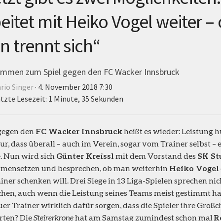
eitet mit Heiko Vogel weiter –
 trennt sich“
timmen zum Spiel gegen den FC Wacker Innsbruck
rio Singer
· 4. November 2018 7:30
tzte Lesezeit: 1 Minute, 35 Sekunden
gegen den
FC Wacker Innsbruck
heißt es wieder: Leistung hu
ur, dass überall – auch im Verein, sogar vom Trainer selbst – 
. Nun wird sich
Günter Kreissl
mit dem Vorstand des
SK S
mensetzen und besprechen, ob man weiterhin
Heiko Vogel
ainer schenken will. Drei Siege in 13 Liga-Spielen sprechen nic
hen, auch wenn die Leistung seines Teams meist gestimmt ha
uer Trainer wirklich dafür sorgen, dass die Spieler ihre Groß
rten? Die
Steirerkrone
hat am Samstag zumindest schon mal
R