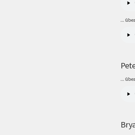
… über
Pete
… über
Bry