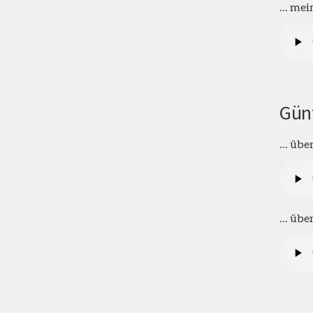
… mein
Günt
… über
… über