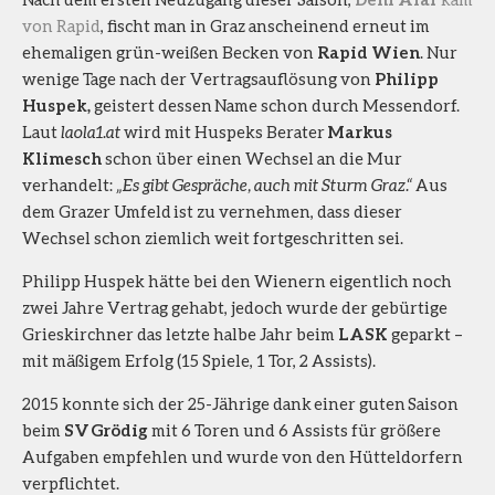
von Rapid
, fischt man in Graz anscheinend erneut im
ehemaligen grün-weißen Becken von
Rapid Wien
. Nur
wenige Tage nach der Vertragsauflösung von
Philipp
Huspek,
geistert dessen Name schon durch Messendorf.
Laut
laola1.at
wird mit Huspeks Berater
Markus
Klimesch
schon über einen Wechsel an die Mur
verhandelt:
„Es gibt Gespräche, auch mit Sturm Graz.“
Aus
dem Grazer Umfeld ist zu vernehmen, dass dieser
Wechsel schon ziemlich weit fortgeschritten sei.
Philipp Huspek hätte bei den Wienern eigentlich noch
zwei Jahre Vertrag gehabt, jedoch wurde der gebürtige
Grieskirchner das letzte halbe Jahr beim
LASK
geparkt –
mit mäßigem Erfolg (15 Spiele, 1 Tor, 2 Assists).
2015 konnte sich der 25-Jährige dank einer guten Saison
beim
SV Grödig
mit 6 Toren und 6 Assists für größere
Aufgaben empfehlen und wurde von den Hütteldorfern
verpflichtet.