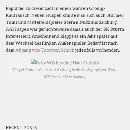
Rapid fiel zu dieser Zeit in einen wahren Grödig-
Kaufrausch. Neben Huspek krallte man sich auch Stürmer
Tomi
und Mittelfeldspieler
Stefan Nutz
aus Salzburg.
An Huspek war gerüchteweise damals auch der
SK Sturm
interessiert. Anscheinend klappt es ein Jahr später mit
dem Wechsel des flinken Außenspieler, Bedarf ist nach
dem
Abgang von Thorsten Schick
jedenfalls vorhanden.
Huspek konnte sich beim SV Grödig in die Auslage spielen. (Foto:
Wikimedia / User Steindy)
RECENT POSTS