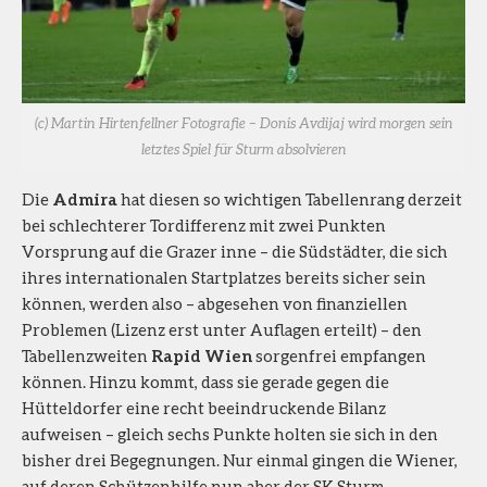
(c) Martin Hirtenfellner Fotografie – Donis Avdijaj wird morgen sein
letztes Spiel für Sturm absolvieren
Die
Admira
hat diesen so wichtigen Tabellenrang derzeit
bei schlechterer Tordifferenz mit zwei Punkten
Vorsprung auf die Grazer inne – die Südstädter, die sich
ihres internationalen Startplatzes bereits sicher sein
können, werden also – abgesehen von finanziellen
Problemen (Lizenz erst unter Auflagen erteilt) – den
Tabellenzweiten
Rapid Wien
sorgenfrei empfangen
können. Hinzu kommt, dass sie gerade gegen die
Hütteldorfer eine recht beeindruckende Bilanz
aufweisen – gleich sechs Punkte holten sie sich in den
bisher drei Begegnungen. Nur einmal gingen die Wiener,
auf deren Schützenhilfe nun aber der SK Sturm