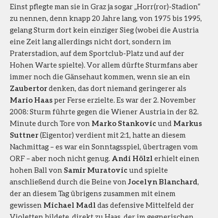
Einst pflegte man sie in Graz ja sogar „Horr(ror)-Stadion“
zu nennen, denn knapp 20 Jahre lang, von 1975 bis 1995,
gelang Sturm dort kein einziger Sieg (wobei die Austria
eine Zeit lang allerdings nicht dort, sondern im
Praterstadion, auf dem Sportclub-Platz und auf der
Hohen Warte spielte). Vor allem dürfte Sturmfans aber
immer noch die Gänsehaut kommen, wenn sie an ein
Zaubertor
denken, das dort niemand geringerer als
Mario Haas
per Ferse erzielte. Es war der 2. November
2008: Sturm führte gegen die Wiener Austria in der 82.
Minute durch Tore von
Marko Stankovic
und
Markus
Suttner
(Eigentor) verdient mit 2:1, hatte an diesem
Nachmittag – es war ein Sonntagsspiel, übertragen vom
ORF – aber noch nicht genug.
Andi Hölzl
erhielt einen
hohen Ball von
Samir Muratovic
und spielte
anschließend durch die Beine von
Jocelyn Blanchard
,
der an diesem Tag übrigens zusammen mit einem
gewissen
Michael Madl
das defensive Mittelfeld der
Violetten bildete, direkt zu Haas, der im gegnerischen