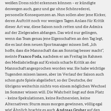
weißen Dress nicht erkennen können – er kündigte
deswegen auch, ganz und gar ohne Schönrederei,
personelle Konsequenzen an. Nun sollen aber jene Kicker,
deren Auftritt noch vor wenigen Tagen Anlass für Kritik
dieser Art war, diese Saison noch retten und die Admira
auf der Zielgeraden abfangen. Das wird nur gelingen,
wenn das Team genau jene Eigenschaften an den Tag legt,
die es laut dem neuen Sportmanager missen ließ. „Ich
hoffe, dass die Mannschaft das am Sonntag besser macht“,
meinte
Franco Foda
, nachdem er am Freitag im Rahmen
des Mediabriefings auf Kreissls scharfe Kritik an der
Mannschaft angesprochen worden war. Sie habe wichtige
Tugenden missen lassen, aber im Verlauf der Saison auch
schon gute Spiele abgeliefert, so der Deutsche, der
übrigens weiterhin nichts von einem möglichen Wechsel
im Sommer wissen will. Die Wahrheit liegt auf dem Platz
– keine Spekulationen, keine Rechnereien, keine
Alternativen: Sturm muss morgen gewinnen, völlig egal
wie! Ähnlich brachte es auch
Andreas Gruber
auf den