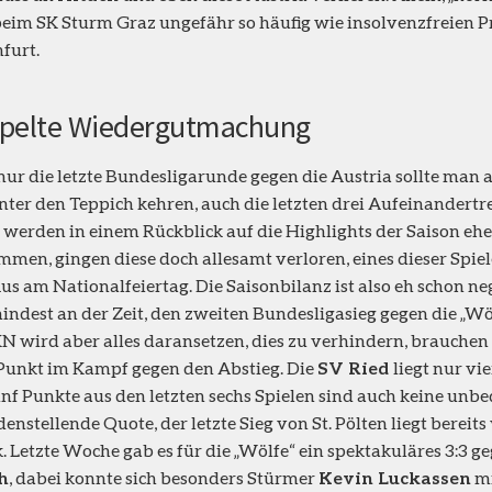
beim SK Sturm Graz ungefähr so häufig wie insolvenzfreien Pr
furt.
pelte Wiedergutmachung
nur die letzte Bundesligarunde gegen die Austria sollte man 
nter den Teppich kehren, auch die letzten drei Aufeinandertre
 werden in einem Rückblick auf die Highlights der Saison ehe
men, gingen diese doch allesamt verloren, eines dieser Spiel
s am Nationalfeiertag. Die Saisonbilanz ist also eh schon neg
indest an der Zeit, den zweiten Bundesligasieg gegen die „Wö
N wird aber alles daransetzen, dies zu verhindern, brauchen 
Punkt im Kampf gegen den Abstieg. Die
SV Ried
liegt nur vi
nf Punkte aus den letzten sechs Spielen sind auch keine unbe
denstellende Quote, der letzte Sieg von St. Pölten liegt bereit
. Letzte Woche gab es für die „Wölfe“ ein spektakuläres 3:3 g
h
, dabei konnte sich besonders Stürmer
Kevin Luckassen
mi