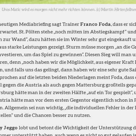
Uros Matic wird es morgen nicht mehr richten können. (c) Martin Hirtenfellne
eutigen Mediabriefing sagt Trainer
Franco Foda
, dass er si
erwartet. St. Pölten stehe „noch mitten im Abstiegskampf“ un
 zur Wand“, dazu hätten sie im Winter sehr gut eingekauft 
us starke Leistungen gezeigt. Sturm müsse morgen „an die 
investieren, um das Spiel zu gewinnen“. Diesen Sieg will man 
ren, denn „noch haben wir die Möglichkeit, aus eigener Kraft 
, und falls uns das gelingt, dann haben wir eine sehr gute Sai
rochen auf die letzten beiden Niederlagen meint Foda, dass 
 gegen die Austria als auch gegen Mattersburg großteils gepa
sburg hätte man in der zweiten Hälfte „auf ein Tor gespielt“,
stria hätte man vor dem ersten Gegentor eigentlich schon i
. Allgemein sei nun wichtig, „die individuellen Fehler in der
ellen“ und die Chancen besser zu nutzen.
y Jeggo
lobt und betont die Wichtigkeit der Unterstützung d
mmer unterstützt haben, auch wenn es nicht so gut gelaufen is