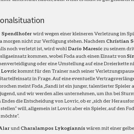
onalsituation
 Spendlhofer
wird wegen einer kleineren Verletzung im Spi
ia morgen nicht zur Verfügung stehen. Nachdem
Christian 
lls noch verletzt ist, wird wohl
Dario Maresic
zu seinem dri
ligaeinsatz kommen, wobei Foda auch einen Einsatz von
Si
nenverteidigung oder eine Umstellung auf eine Dreierkette ni
 Lovric
kommt für den Trainer nach seiner Verletzungspause
Startelfeinsatz in Frage. Auf eine eventuelle Vertragsverläng
rochen meint Foda „Sandi ist ein junger, talentierter Spieler 
ugend, und wir werden alles unternehmen, um ihn bei Sturm z
n Endes die Entscheidung von Lovric, ob er „sich der Herausfo
stellen“ will, allgemein ist Lovric aber ein Spieler, auf den Fo
möchte“.
Alar
und
Charalampos Lykogiannis
wären mit einer gelbe