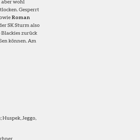
n aber wohl
tlocken. Gesperrt
sowie
Roman
 der SK Sturm also
e Blackies zurück
eßen können. Am
; Huspek, Jeggo,
echner