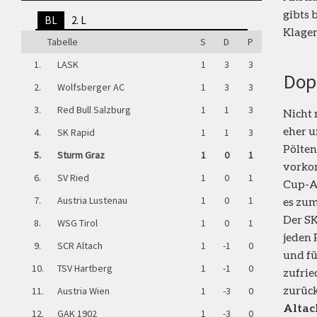
gibts 
BL
2. L
Klagen
Tabelle
S
D
P
1.
LASK
1
3
3
Dop
2.
Wolfsberger AC
1
3
3
3.
Red Bull Salzburg
1
1
3
Nicht 
eher u
4.
SK Rapid
1
1
3
Pölten
5.
Sturm Graz
1
0
1
vorkom
6.
SV Ried
1
0
1
Cup-Au
7.
Austria Lustenau
1
0
1
es zum
Der SK
8.
WSG Tirol
1
0
1
jeden 
9.
SCR Altach
1
-1
0
und fü
10.
TSV Hartberg
1
-1
0
zufrie
zurück
11.
Austria Wien
1
-3
0
Altac
12.
GAK 1902
1
-3
0