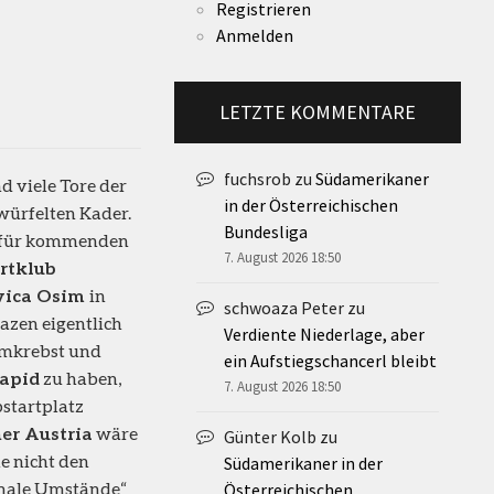
Registrieren
Anmelden
LETZTE KOMMENTARE
fuchsrob
zu
Südamerikaner
d viele Tore der
in der Österreichischen
ürfelten Kader.
Bundesliga
ch für kommenden
7. August 2026 18:50
rtklub
vica Osim
in
schwoaza Peter
zu
azen eigentlich
Verdiente Niederlage, aber
rumkrebst und
ein Aufstiegschancerl bleibt
apid
zu haben,
7. August 2026 18:50
startplatz
er Austria
wäre
Günter Kolb
zu
e nicht den
Südamerikaner in der
ormale Umstände“
Österreichischen