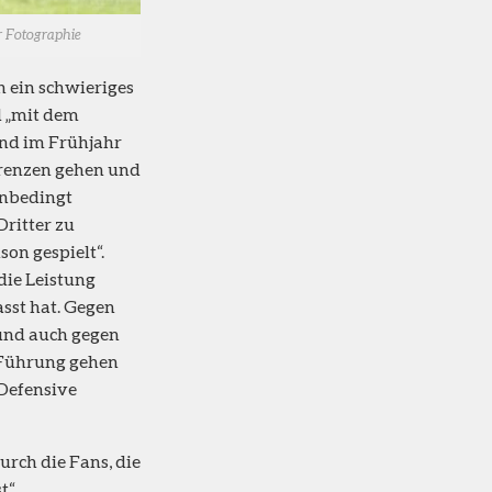
r Fotographie
ch ein schwieriges
d „mit dem
und im Frühjahr
Grenzen gehen und
unbedingt
Dritter zu
son gespielt“.
die Leistung
sst hat. Gegen
 und auch gegen
n Führung gehen
 Defensive
urch die Fans, die
t“.