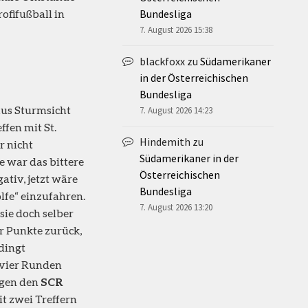
ofifußball in
Bundesliga
7. August 2026 15:38
blackfoxx
zu
Südamerikaner
in der Österreichischen
Bundesliga
aus Sturmsicht
7. August 2026 14:23
ffen mit St.
Hindemith
zu
r nicht
Südamerikaner in der
e war das bittere
Österreichischen
ativ, jetzt wäre
Bundesliga
lfe“ einzufahren.
7. August 2026 13:20
sie doch selber
er Punkte zurück,
dingt
s vier Runden
egen den
SCR
t zwei Treffern