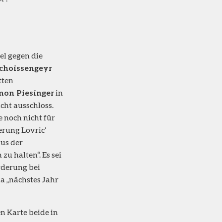
el gegen die
Schoissengeyr
tten
mon Piesinger
in
cht ausschloss.
 noch nicht für
erung Lovric‘
aus der
u halten“. Es sei
rderung bei
da „nächstes Jahr
n Karte beide in