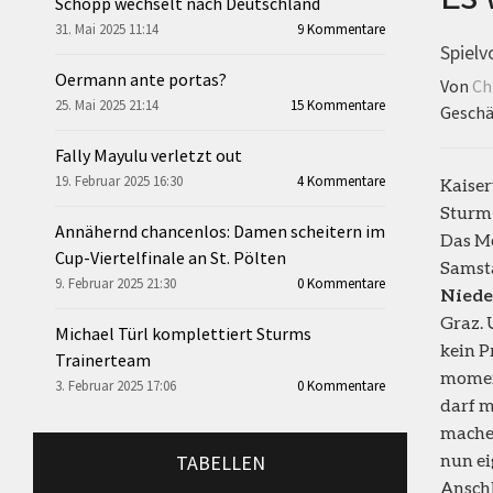
Schopp wechselt nach Deutschland
31. Mai 2025 11:14
9 Kommentare
Spielv
Oermann ante portas?
Von
Ch
25. Mai 2025 21:14
15 Kommentare
Geschä
Fally Mayulu verletzt out
19. Februar 2025 16:30
4 Kommentare
Kaiser
Sturm
Annähernd chancenlos: Damen scheitern im
Das Mo
Cup-Viertelfinale an St. Pölten
Samsta
9. Februar 2025 21:30
0 Kommentare
Niede
Graz. 
Michael Türl komplettiert Sturms
kein P
Trainerteam
moment
3. Februar 2025 17:06
0 Kommentare
darf m
machen
nun ei
TABELLEN
Ansch