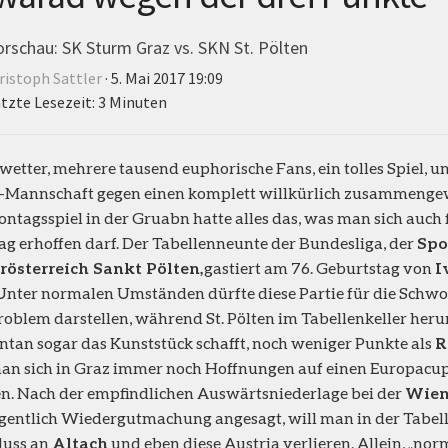
orschau: SK Sturm Graz vs. SKN St. Pölten
ristoph Sattler
· 5. Mai 2017 19:09
tzte Lesezeit: 3 Minuten
wetter, mehrere tausend euphorische Fans, ein tolles Spiel, un
-Mannschaft gegen einen komplett willkürlich zusammengew
ntagsspiel in der Gruabn hatte alles das, was man sich au
g erhoffen darf. Der Tabellenneunte der Bundesliga, der
Spo
rösterreich Sankt Pölten,
gastiert am 76. Geburtstag von
I
Unter normalen Umständen dürfte diese Partie für die Schwo
roblem darstellen, während St. Pölten im Tabellenkeller he
an sogar das Kunststück schafft, noch weniger Punkte als
R
an sich in Graz immer noch Hoffnungen auf einen Europacup
. Nach der empfindlichen Auswärtsniederlage bei der
Wien
gentlich Wiedergutmachung angesagt, will man in der Tabell
luss an
Altach
und eben diese Austria verlieren. Allein, „n