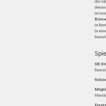
der n
dennoc
ist mo
Kiena
in Bes
in ein
Samsta
Spi
SK St
Samsta
Schie
Mögli
Hierlä
Ersat