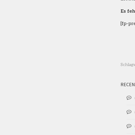
Es fe
[fp-pr
Schlag
RECEN