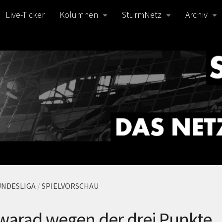
Live-Ticker
Kolumnen
SturmNetz
Archiv
NDESLIGA
/
SPIELVORSCHAU
warad wegen der drei Punkte