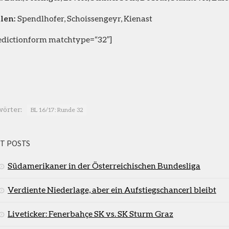
hlen:
Spendlhofer, Schoissengeyr, Kienast
edictionform matchtype=“32″]
wörter:
BL 16/17: Runde 32
T POSTS
Südamerikaner in der Österreichischen Bundesliga
Verdiente Niederlage, aber ein Aufstiegschancerl bleibt
Liveticker: Fenerbahçe SK vs. SK Sturm Graz