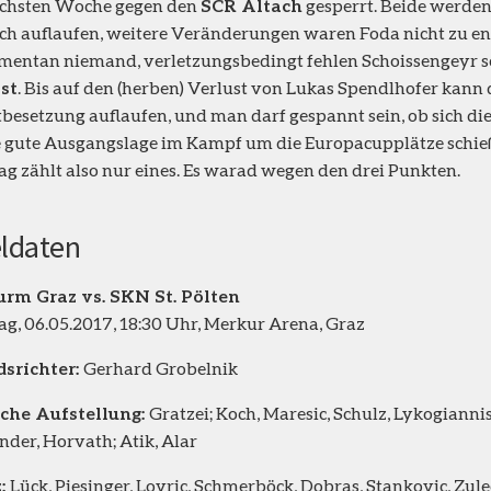
ächsten Woche gegen den
SCR Altach
gesperrt. Beide werde
h auflaufen, weitere Veränderungen waren Foda nicht zu en
mentan niemand, verletzungsbedingt fehlen Schoissengeyr 
st
. Bis auf den (herben) Verlust von Lukas Spendlhofer kann
tbesetzung auflaufen, und man darf gespannt sein, ob sich di
e gute Ausgangslage im Kampf um die Europacupplätze schi
g zählt also nur eines. Es warad wegen den drei Punkten.
eldaten
urm Graz vs. SKN St. Pölten
g, 06.05.2017, 18:30 Uhr, Merkur Arena, Graz
dsrichter:
Gerhard Grobelnik
che Aufstellung:
Gratzei; Koch, Maresic, Schulz, Lykogiannis
nder, Horvath; Atik, Alar
z:
Lück, Piesinger, Lovric, Schmerböck, Dobras, Stankovic, Zul