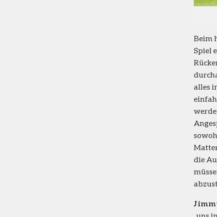
Beim h
Spiel 
Rücken
durcha
alles 
einfah
werden
Angesp
sowohl
Matter
die Au
müssen
abzust
Jimm
„uns i