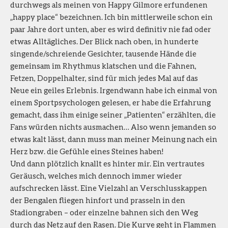
durchwegs als meinen von Happy Gilmore erfundenen
„happy place“ bezeichnen. Ich bin mittlerweile schon ein
paar Jahre dort unten, aber es wird definitiv nie fad oder
etwas Alltägliches. Der Blick nach oben, in hunderte
singende/schreiende Gesichter, tausende Hände die
gemeinsam im Rhythmus klatschen und die Fahnen,
Fetzen, Doppelhalter, sind für mich jedes Mal auf das
Neue ein geiles Erlebnis. Irgendwann habe ich einmal von
einem Sportpsychologen gelesen, er habe die Erfahrung
gemacht, dass ihm einige seiner „Patienten“ erzählten, die
Fans würden nichts ausmachen… Also wenn jemanden so
etwas kalt lässt, dann muss man meiner Meinung nach ein
Herz bzw. die Gefühle eines Steines haben!
Und dann plötzlich knallt es hinter mir. Ein vertrautes
Geräusch, welches mich dennoch immer wieder
aufschrecken lässt. Eine Vielzahl an Verschlusskappen
der Bengalen fliegen hinfort und prasseln in den
Stadiongraben – oder einzelne bahnen sich den Weg
durch das Netz auf den Rasen. Die Kurve geht in Flammen