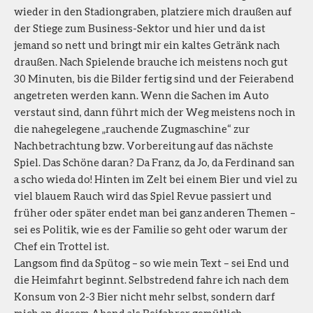
wieder in den Stadiongraben, platziere mich draußen auf
der Stiege zum Business-Sektor und hier und da ist
jemand so nett und bringt mir ein kaltes Getränk nach
draußen. Nach Spielende brauche ich meistens noch gut
30 Minuten, bis die Bilder fertig sind und der Feierabend
angetreten werden kann. Wenn die Sachen im Auto
verstaut sind, dann führt mich der Weg meistens noch in
die nahegelegene „rauchende Zugmaschine“ zur
Nachbetrachtung bzw. Vorbereitung auf das nächste
Spiel. Das Schöne daran? Da Franz, da Jo, da Ferdinand san
a scho wieda do! Hinten im Zelt bei einem Bier und viel zu
viel blauem Rauch wird das Spiel Revue passiert und
früher oder später endet man bei ganz anderen Themen –
sei es Politik, wie es der Familie so geht oder warum der
Chef ein Trottel ist.
Langsom find da Spütog – so wie mein Text – sei End und
die Heimfahrt beginnt. Selbstredend fahre ich nach dem
Konsum von 2-3 Bier nicht mehr selbst, sondern darf
mich an diesem Abend als Beifahrer gemütlich