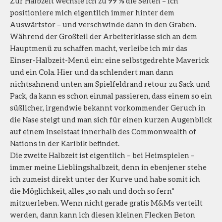
Zur Halbzeit wechsle ich zu 99 % die Seiten – ich
positioniere mich eigentlich immer hinter dem
Auswärtstor – und verschwinde dann in den Graben.
Während der Großteil der Arbeiterklasse sich an dem
Hauptmenü zu schaffen macht, verleibe ich mir das
Einser-Halbzeit-Menü ein: eine selbstgedrehte Maverick
und ein Cola. Hier und da schlendert man dann
nichtsahnend unten am Spielfeldrand retour zu Sack und
Pack, da kann es schon einmal passieren, dass einem so ein
süßlicher, irgendwie bekannt vorkommender Geruch in
die Nase steigt und man sich für einen kurzen Augenblick
auf einem Inselstaat innerhalb des Commonwealth of
Nations in der Karibik befindet.
Die zweite Halbzeit ist eigentlich – bei Heimspielen –
immer meine Lieblingshalbzeit, denn in ebenjener stehe
ich zumeist direkt unter der Kurve und habe somit ich
die Möglichkeit, alles „so nah und doch so fern“
mitzuerleben. Wenn nicht gerade gratis M&Ms verteilt
werden, dann kann ich diesen kleinen Flecken Beton