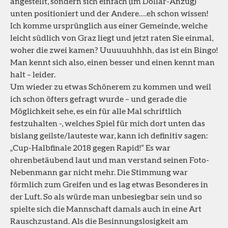
angestellt, sondern sich einfach (im Dollar-Anzug)
unten positioniert und der Andere….eh schon wissen!
Ich komme ursprünglich aus einer Gemeinde, welche
leicht südlich von Graz liegt und jetzt raten Sie einmal,
woher die zwei kamen? Uuuuuuhhhh, das ist ein Bingo!
Man kennt sich also, einen besser und einen kennt man
halt – leider.
Um wieder zu etwas Schönerem zu kommen und weil
ich schon öfters gefragt wurde – und gerade die
Möglichkeit sehe, es ein für alle Mal schriftlich
festzuhalten -, welches Spiel für mich dort unten das
bislang geilste/lauteste war, kann ich definitiv sagen:
„Cup-Halbfinale 2018 gegen Rapid!“ Es war
ohrenbetäubend laut und man verstand seinen Foto-
Nebenmann gar nicht mehr. Die Stimmung war
förmlich zum Greifen und es lag etwas Besonderes in
der Luft. So als würde man unbesiegbar sein und so
spielte sich die Mannschaft damals auch in eine Art
Rauschzustand. Als die Besinnungslosigkeit am