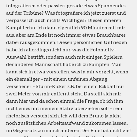
fotografieren oder passiert gerade etwas Spannendes
auf der Tribüne? Was fotografiere ich jetzt zuerst und
verpasse ich auch nichts Wichtiges? Diesen inneren
Kampf fechte ich dann eigentlich 90 Minuten mit mir
aus, aber am Ende ist noch immer etwas Brauchbares
dabei rausgekommen. Diesen persönlichen Unfrieden
habe ich allerdings nicht nur, was die Fotomotiv-
Auswahl betrifft, sondern auch mit einigen Spielern
der anderen Mannschaft habe ich zu kämpfen. Man
kann sich in etwa vorstellen, was in mir vorgeht, wenn
ein ehemaliger – mit einem unfeinen Abgang
versehener – Sturm-Kicker z.B. bei einem Eckball nur
zwei Meter von mir entfernt steht. Da stellt sich mir
dann hier und da schon einmal die Frage, ob ich ihm
nicht eines mit meinem Stativ überziehen soll – rein
rhetorisch versteht sich. Ich will dem Bruno ja nicht
noch zusätzlichen Arbeitsaufwand zukommen lassen,
im Gegensatz zu manch anderen. Der Eine hat nicht viel