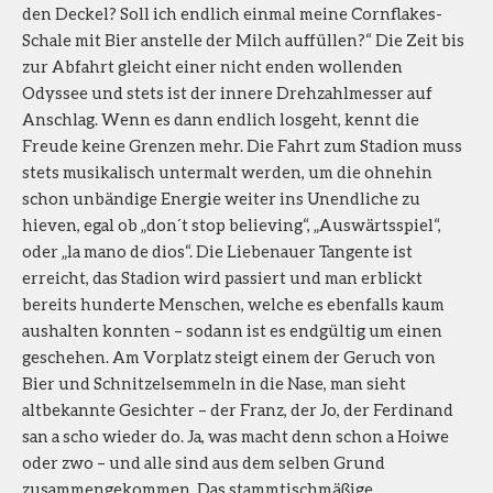
den Deckel? Soll ich endlich einmal meine Cornflakes-
Schale mit Bier anstelle der Milch auffüllen?“ Die Zeit bis
zur Abfahrt gleicht einer nicht enden wollenden
Odyssee und stets ist der innere Drehzahlmesser auf
Anschlag. Wenn es dann endlich losgeht, kennt die
Freude keine Grenzen mehr. Die Fahrt zum Stadion muss
stets musikalisch untermalt werden, um die ohnehin
schon unbändige Energie weiter ins Unendliche zu
hieven, egal ob „don´t stop believing“, „Auswärtsspiel“,
oder „la mano de dios“. Die Liebenauer Tangente ist
erreicht, das Stadion wird passiert und man erblickt
bereits hunderte Menschen, welche es ebenfalls kaum
aushalten konnten – sodann ist es endgültig um einen
geschehen. Am Vorplatz steigt einem der Geruch von
Bier und Schnitzelsemmeln in die Nase, man sieht
altbekannte Gesichter – der Franz, der Jo, der Ferdinand
san a scho wieder do. Ja, was macht denn schon a Hoiwe
oder zwo – und alle sind aus dem selben Grund
zusammengekommen. Das stammtischmäßige