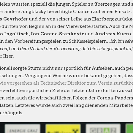
ielen wussten speziell die jungen Spieler zu überzeugen und 
er andere Jungblacky berechtigte Chancen auf einen Einsatz.
s Geyrhofe
r und der von seiner Leihe aus
Hartberg
zurückg
e
dürften von Beginn an in der Viererkette starten. Auch die
o Ingolitsch
,
Jon Gorenc-Stankovic
und
Andreas Kuen
e
in den Vorbereitungsspielen zu Schlüsselspielern.
„Ich bin seh
haft und dem Verlauf der Vorbereitung. Ich bin sehr gespannt auf 
 Ilzer.
ionell sorgte Sturm nicht nur sportlich für Aufsehen, auch pe
aschungen. Vergangene Woche wurde bekannt gegeben, das
wie vorgesehen als Technischer Direktor zum Verein zurückk
e verfehlten sportlichen Ziele der letzten Jahre dürften auss
n sein, auch die wirtschaftlichen Folgen der Corona-Pandem
latzen. Letzteres wurde auch zwei lang dienenden Mitarbeite
erhängnis.