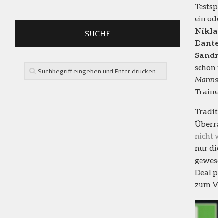
Testsp
ein od
Nikla
SUCHE
Dant
Sandr
schon 
Mannsc
Trainer
Tradit
Überr
nicht 
nur di
gewese
Deal p
zum V