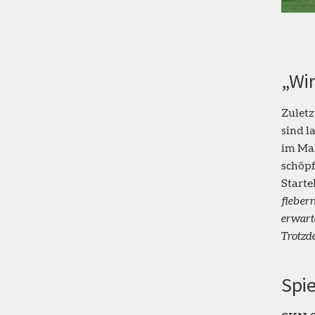
„Wir
Zuletz
sind l
im Man
schöpf
Starte
fiebern
erwarte
Trotzde
Spie