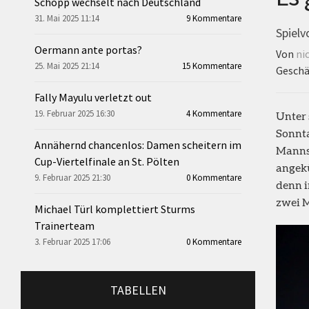
Schopp wechselt nach Deutschland
31. Mai 2025 11:14
9 Kommentare
Spielv
Oermann ante portas?
Von
ni
25. Mai 2025 21:14
15 Kommentare
Geschä
Fally Mayulu verletzt out
19. Februar 2025 16:30
4 Kommentare
Unter 
Sonnt
Annähernd chancenlos: Damen scheitern im
Manns
Cup-Viertelfinale an St. Pölten
angekü
9. Februar 2025 21:30
0 Kommentare
denn i
zwei M
Michael Türl komplettiert Sturms
Trainerteam
3. Februar 2025 17:06
0 Kommentare
TABELLEN