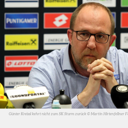
Günter Kreissl kehrt nicht zum SK Sturm zurück © Martin Hirtenfellner F