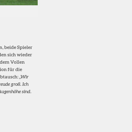
, beide Spieler
den sich wieder
 dem Vollen
on für die
gabtausch:
„Wir
reude groß. Ich
 Augenhöhe sind.