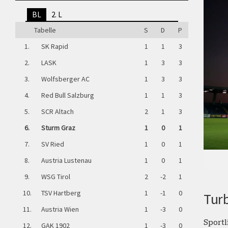
BL
2. L
Tabelle
S
D
P
1.
SK Rapid
1
1
3
2.
LASK
1
3
3
3.
Wolfsberger AC
1
3
3
4.
Red Bull Salzburg
1
1
3
5.
SCR Altach
2
1
3
6.
Sturm Graz
1
0
1
7.
SV Ried
1
0
1
8.
Austria Lustenau
1
0
1
9.
WSG Tirol
2
-2
1
10.
TSV Hartberg
1
-1
0
Turb
11.
Austria Wien
1
-3
0
Sportl
12.
GAK 1902
1
-3
0