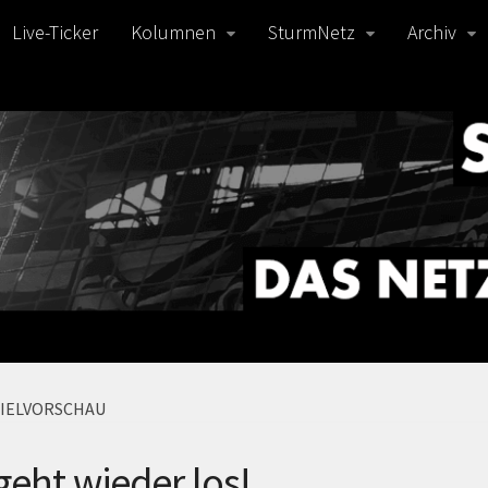
Live-Ticker
Kolumnen
SturmNetz
Archiv
IELVORSCHAU
geht wieder los!