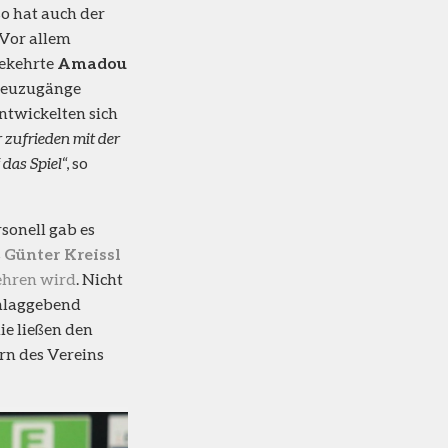
so hat auch der
 Vor allem
ekehrte
Amadou
 Neuzugänge
ntwickelten sich
r zufrieden mit der
das Spiel
“, so
rsonell gab es
s
Günter Kreissl
ehren wird
. Nicht
chlaggebend
ie ließen den
rn des Vereins