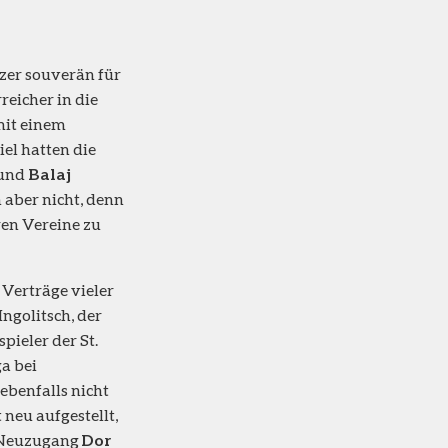
azer souverän für
reicher in die
it einem
el hatten die
und
Balaj
aber nicht, denn
ren Vereine zu
 Verträge vieler
ngolitsch, der
spieler der St.
a bei
ebenfalls nicht
 neu aufgestellt,
 Neuzugang
Dor