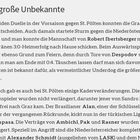
 große Unbekannte
iden Duelle in der Vorsaison gegen St. Pölten konnten die Gr
ntscheiden. Auch damals startete Sturm gegen die Niederöster
n und man konnte die Mannschaft von
Robert
Ibertsberger
m
änen 3:0-Heimerfolg nach Hause schicken. Beim Auswärtsspi
r ebenso Grund zum Feiern, denn durch Tore von
Despodov
 man am Ende mit 0:4. Täuschen lassen darf man sich davon 
lten ist bekannt dafür, als vermeintlicher Underdog die größe
.
h gab es auch bei St. Pölten einige Kaderveränderungen. Die
pieler wurden nicht verlängert, darunter jener von Sandro I
frei nach Graz kam. Der Brasilianer
Alan
, einer der Schlüssel
r der vergangenen Rückrunde, kickt nun in der türkischen Lig
mpasa
. Die Verträge von
Ambichl
,
Pak
und
Rasner
wurden 
gert. Speziell im Angriff sind die Niederösterreicher komplett
mit
Alexander Schmidt
(ausgeliehen vom
LASK
) und dem