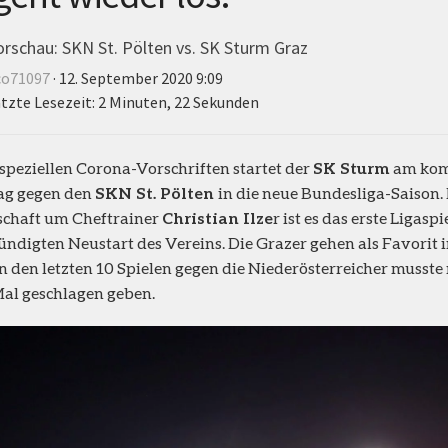
orschau: SKN St. Pölten vs. SK Sturm Graz
co71097
· 12. September 2020 9:09
tzte Lesezeit: 2 Minuten, 22 Sekunden
speziellen Corona-Vorschriften startet der
SK Sturm
am ko
ag gegen den
SKN St. Pölten
in die neue Bundesliga-Saison. 
chaft um Cheftrainer
Christian Ilze
r ist es das erste Ligas
ndigten Neustart des Vereins. Die Grazer gehen als Favorit 
n den letzten 10 Spielen gegen die Niederösterreicher musste
al geschlagen geben.