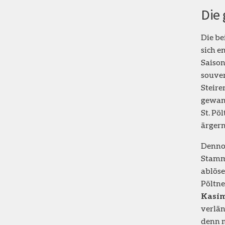
Die
Die be
sich e
Saiso
souver
Steire
gewann
St. Pö
ärgern
Dennoc
Stamms
ablöse
Pöltne
Kasi
verlän
denn 