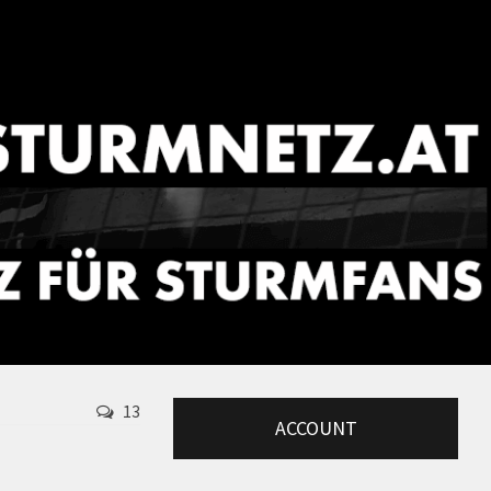
13
ACCOUNT