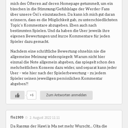
mich des Öfteren auf deren Homepage getummelt, um ein
bisschen in die Stimmung/Gefühlslage der Werder-Fans
über unsere Ösi´s einzutauchen. Da kann ich mich gut daran
erinnern, dass es die Möglichkeit gab, zu unterschiedlichsten
Topic´s Kommentare abzugeben. Eben auch nach
bestimmten Spielen. Und da haben die User jeweils ihre
eigenen Bewertungen und kurze Kommentare für jeden
Spieler dazu gemacht.
Nachdem eine schriftliche Bewertung ohnehin nie die
allgemeine Meinung widerspiegelt: Warum nicht hier
einmal die Note allgemein abgeben, das spiegelt schon den
mehrheitlichen Konsens dazu wider, und separat kann jeder
User – wie hier nach der Spielerbewertung – zu jedem
Spieler seinen jeweiligen persönlichen Kommentar
abgeben?!
+6
Zum Antworten anmelden
flo1909
2. August 2022 11:11
Da Rasmus der Hawi is Ma net mehr Wurscht… Olta die