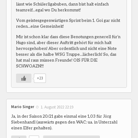
lässt wie Schülerligabuben, dann bist halt einfach
teamreif…egal wo Du herkommst!
Vom geistesgegenwärtigen Sprint beim 1. Goi gar nicht
reden…eine Gemeinheit!
Mir ist schon klar dass diese Benotungen generell für’n
Hugo sind, aber dieser Auftritt gehört für mich halt
hervorgehoben! Aber ordentlich und nicht eine Note
besser als die halbe WSG Truppe…lächerlich! So, das
hat mal raus müssen Freunde! OIS FÜR DIE
SCHWOAZN!!!
+23
Mario Singer
1. August 2022 22:19
Ja, in der Saison 20/21 gabs einmal eine 1,03 für Jörg
Siebenhandl (auswärts gegen den WAC: ua. in Unterzahl
einen Elfer gehalten).