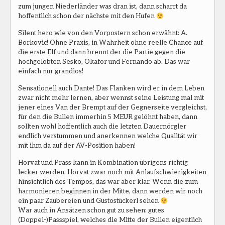
zum jungen Niederländer was dran ist, dann scharrt da
hoffentlich schon der nächste mit den Hufen
Silent hero wie von den Vorpostern schon erwähnt: A.
Borkovic! Ohne Praxis, in Wahrheit ohne reelle Chance auf
die erste Elf und dann brennt der die Partie gegen die
hochgelobten Sesko, Okafor und Fernando ab. Das war
einfach nur grandios!
Sensationell auch Dante! Das Flanken wird er in dem Leben
zwar nicht mehr lernen, aber wennst seine Leistung mal mit
jener eines Van der Brempt auf der Gegnerseite vergleichst,
für den die Bullen immerhin 5 MEUR gelöhnt haben, dann
sollten wohl hoffentlich auch die letzten Dauernörgler
endlich verstummen und anerkennen welche Qualität wir
mit ihm da auf der AV-Position haben!
Horvat und Prass kann in Kombination übrigens richtig
lecker werden. Horvat zwar noch mit Anlaufschwierigkeiten
hinsichtlich des Tempos, das war aber klar. Wenn die zum
harmonieren beginnen in der Mitte, dann werden wir noch
ein paar Zaubereien und Gustostückerl sehen
War auch in Ansätzen schon gut zu sehen: gutes
(Doppel-)Passspiel, welches die Mitte der Bullen eigentlich