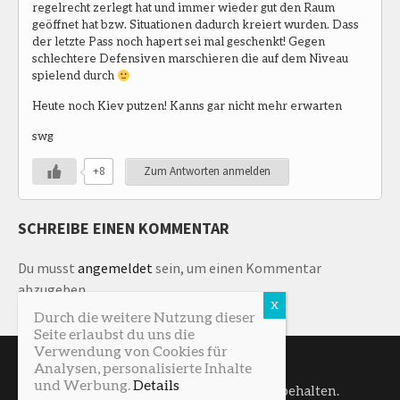
regelrecht zerlegt hat und immer wieder gut den Raum
geöffnet hat bzw. Situationen dadurch kreiert wurden. Dass
der letzte Pass noch hapert sei mal geschenkt! Gegen
schlechtere Defensiven marschieren die auf dem Niveau
spielend durch
Heute noch Kiev putzen! Kanns gar nicht mehr erwarten
swg
+8
Zum Antworten anmelden
SCHREIBE EINEN KOMMENTAR
Du musst
angemeldet
sein, um einen Kommentar
abzugeben.
Durch die weitere Nutzung dieser
Seite erlaubst du uns die
Verwendung von Cookies für
Analysen, personalisierte Inhalte
und Werbung.
Details
SturmNetz © 2026. Alle Rechte vorbehalten.