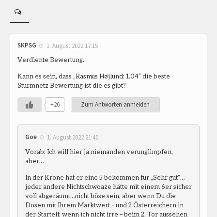
SKPSG
1. August 2022 17:15
Verdiente Bewertung.
Kann es sein, dass „Rasmus Højlund: 1.04“ die beste
Sturmnetz Bewertung ist die es gibt?
+26
Zum Antworten anmelden
Goe
1. August 2022 21:40
Vorab: Ich will hier ja niemanden verunglimpfen,
aber…
In der Krone hat er eine 5 bekommen für „Sehr gut“…
jeder andere Nichtschwoaze hätte mit einem 6er sicher
voll abgeräumt…nicht böse sein, aber wenn Du die
Dosen mit Ihrem Marktwert – und 2 Österreichern in
der Startelf, wenn ich nicht irre – beim 2. Tor aussehen