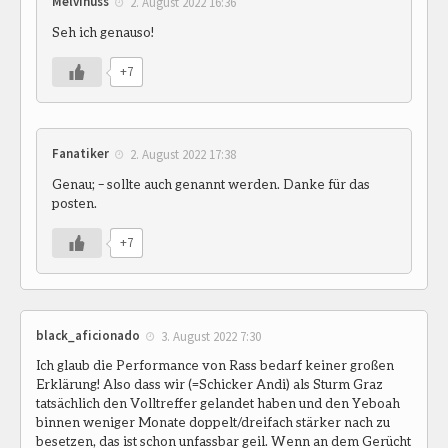
Melvinuss
2. August 2022 16:36
Seh ich genauso!
+7
Fanatiker
2. August 2022 17:38
Genau; – sollte auch genannt werden. Danke für das
posten.
+7
black_aficionado
3. August 2022 7:30
Ich glaub die Performance von Rass bedarf keiner großen
Erklärung! Also dass wir (=Schicker Andi) als Sturm Graz
tatsächlich den Volltreffer gelandet haben und den Yeboah
binnen weniger Monate doppelt/dreifach stärker nach zu
besetzen, das ist schon unfassbar geil. Wenn an dem Gerücht