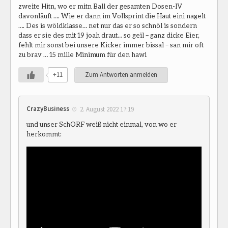
zweite Hitn, wo er mitn Ball der gesamten Dosen-IV
davonläuft …. Wie er dann im Vollsprint die Haut eini nagelt
…. Des is wöldklasse… net nur das er so schnöl is sondern
dass er sie des mit 19 joah draut… so geil – ganz dicke Eier,
fehlt mir sonst bei unsere Kicker immer bissal – san mir oft
zu brav … 15 mille Minimum für den hawi
+11
Zum Antworten anmelden
CrazyBusiness
2. August 2022 17:19
und unser SchORF weiß nicht einmal, von wo er
herkommt: