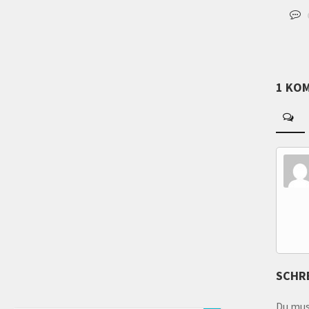
1 KO
SCHR
Du mu