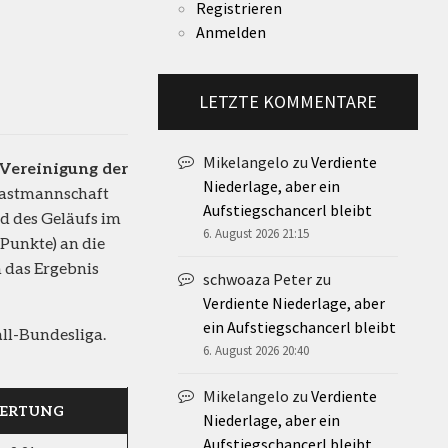
Registrieren
Anmelden
LETZTE KOMMENTARE
Mikelangelo
zu
Verdiente
Vereinigung der
Niederlage, aber ein
Gastmannschaft
Aufstiegschancerl bleibt
d des Geläufs im
6. August 2026 21:15
Punkte) an die
 das Ergebnis
schwoaza Peter
zu
Verdiente Niederlage, aber
ein Aufstiegschancerl bleibt
ll-Bundesliga.
6. August 2026 20:40
Mikelangelo
zu
Verdiente
ERTUNG
Niederlage, aber ein
Aufstiegschancerl bleibt