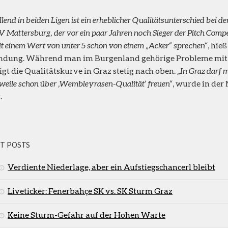
lend in beiden Ligen ist ein erheblicher Qualitätsunterschied bei de
V Mattersburg, der vor ein paar Jahren noch Sieger der Pitch Comp
t einem Wert von unter 5 schon von einem „Acker“ sprechen“
, hie
ndung. Während man im Burgenland gehörige Probleme mit
eigt die Qualitätskurve in Graz stetig nach oben.
„In Graz darf 
rweile schon über ‚Wembleyrasen-Qualität‘ freuen“
, wurde in der
.
T POSTS
Verdiente Niederlage, aber ein Aufstiegschancerl bleibt
Liveticker: Fenerbahçe SK vs. SK Sturm Graz
Keine Sturm-Gefahr auf der Hohen Warte