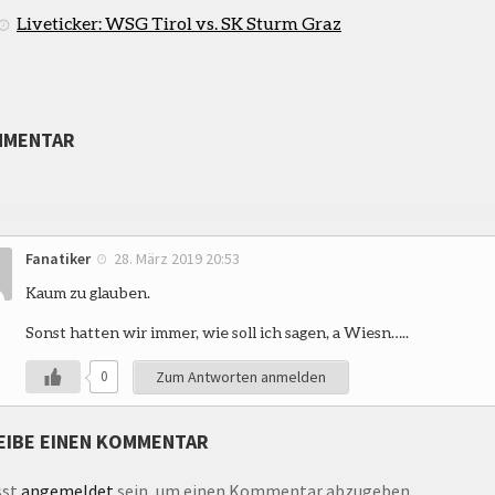
Liveticker: WSG Tirol vs. SK Sturm Graz
MMENTAR
Fanatiker
28. März 2019 20:53
Kaum zu glauben.
Sonst hatten wir immer, wie soll ich sagen, a Wiesn…..
0
Zum Antworten anmelden
EIBE EINEN KOMMENTAR
sst
angemeldet
sein, um einen Kommentar abzugeben.