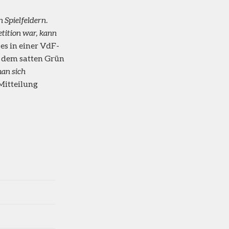
n Spielfeldern.
etition war, kann
ß es in einer VdF-
 dem satten Grün
man sich
 Mitteilung