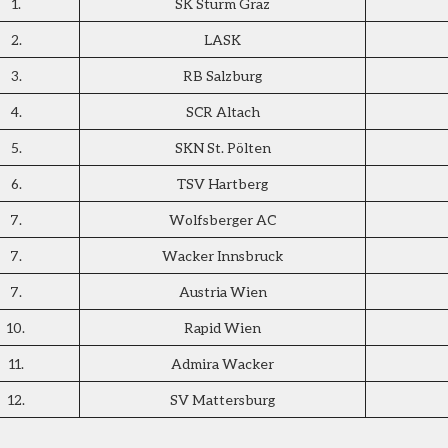
1.
SK Sturm Graz
2.
LASK
3.
RB Salzburg
4.
SCR Altach
5.
SKN St. Pölten
6.
TSV Hartberg
7.
Wolfsberger AC
7.
Wacker Innsbruck
7.
Austria Wien
10.
Rapid Wien
11.
Admira Wacker
12.
SV Mattersburg