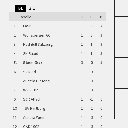
BL
2. L
Tabelle
S
D
P
1.
LASK
1
3
3
2.
Wolfsberger AC
1
3
3
3.
Red Bull Salzburg
1
1
3
4.
SK Rapid
1
1
3
5.
Sturm Graz
1
0
1
6.
SV Ried
1
0
1
7.
Austria Lustenau
1
0
1
8.
WSG Tirol
1
0
1
9.
SCR Altach
1
-1
0
10.
TSV Hartberg
1
-1
0
11.
Austria Wien
1
-3
0
12.
GAK 1902
1
-3
0