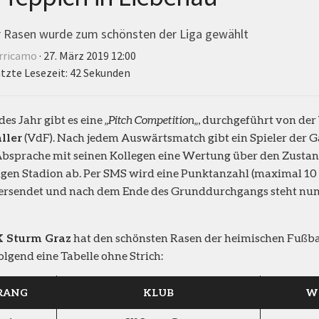
r Rasen wurde zum schönsten der Liga gewählt
rricamo
· 27. März 2019 12:00
tzte Lesezeit: 42 Sekunden
des Jahr gibt es eine „
Pitch Competition
„, durchgeführt von der
ller
(VdF). Nach jedem Auswärtsmatch gibt ein Spieler der 
bsprache mit seinen Kollegen eine Wertung über den Zustan
igen Stadion ab. Per SMS wird eine Punktanzahl (maximal 10 
ersendet und nach dem Ende des Grunddurchgangs steht nun
K Sturm Graz
hat den schönsten Rasen der heimischen Fußba
lgend eine Tabelle ohne Strich:
RANG
KLUB
W