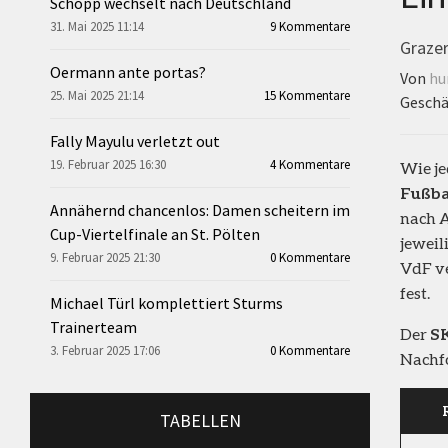
Schopp wechselt nach Deutschland
31. Mai 2025 11:14
9 Kommentare
Graze
Oermann ante portas?
Von
hu
25. Mai 2025 21:14
15 Kommentare
Geschä
Fally Mayulu verletzt out
19. Februar 2025 16:30
4 Kommentare
Wie je
Fußba
Annähernd chancenlos: Damen scheitern im
nach A
Cup-Viertelfinale an St. Pölten
jeweil
9. Februar 2025 21:30
0 Kommentare
VdF v
fest.
Michael Türl komplettiert Sturms
Trainerteam
Der
S
3. Februar 2025 17:06
0 Kommentare
Nachfo
TABELLEN