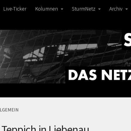
Live-Ticker
Kolumnen
SturmNetz
Archiv
LLGEMEIN
 Teppich in Liebenau