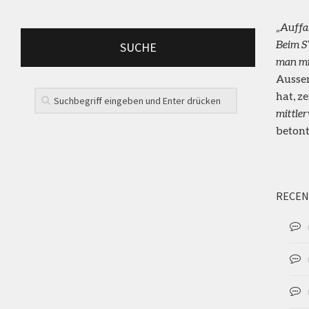
„Auffal
Beim S
SUCHE
man mi
Ausse
hat, z
mittle
betont
RECEN