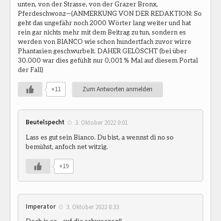
unten, von der Strasse, von der Grazer Bronx,
Pferdeschwonz—(ANMERKUNG VON DER REDAKTION: So
geht das ungefähr noch 2000 Wörter lang weiter und hat
rein gar nichts mehr mit dem Beitrag zu tun, sondern es
werden von BIANCO wie schon hundertfach zuvor wirre
Phantasien geschwurbelt. DAHER GELÖSCHT (bei über
30.000 war dies gefühlt nur 0,001 % Mal auf diesem Portal
der Fall)
+11
Zum Antworten anmelden
Beutelspecht
3. Oktober 2022 0:01
Lass es gut sein Bianco. Du bist, a wennst di no so
bemühst, anfoch net witzig.
+19
Imperator
3. Oktober 2022 8:33