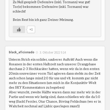
Zu Null gespielt-Defensive (inkl. Tormann) war gut!
Tor(e) bekommen-Defensive (inkl. Tormann) war
schlecht!
Beim Rest bin ich ganz Deiner Meinung.
+1
black_aficionado
3. Oktober 2022 9:14
Unterm Strich ein solider, sauberer Auftritt! Auch wenn die
Rosanen in der ersten Halbzeit nach unserer Drangphase
durchaus 2-3 Hochkaräter hatten, wenn wir da in den ersten
20min souveräner vorm Türl agieren dann stehts zu der Zeit
auch schon lange mind 2:0 für uns und vlt. kommts gar nicht
mehr zu den Situationen (um mich in die Konjunktiv-Welt
des SKY Kommentators zu begeben)
Aber wurscht, zweite Hälfte waren dann nur mehr wir in der
Partie und wenn wir lustig sind, dann schießen wir die da 5:0
weg (Sackl Fersler, Otar Chance, Böving Fehlschuss (wo er in
Wahrheit nochmal auf Ljubic querlegen muss!))