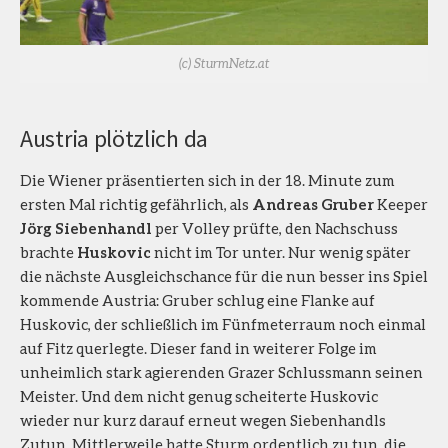
(c) SturmNetz.at
Austria plötzlich da
Die Wiener präsentierten sich in der 18. Minute zum
ersten Mal richtig gefährlich, als
Andreas Gruber
Keeper
Jörg Siebenhandl
per Volley prüfte, den Nachschuss
brachte
Huskovic
nicht im Tor unter. Nur wenig später
die nächste Ausgleichschance für die nun besser ins Spiel
kommende Austria: Gruber schlug eine Flanke auf
Huskovic, der schließlich im Fünfmeterraum noch einmal
auf Fitz querlegte. Dieser fand in weiterer Folge im
unheimlich stark agierenden Grazer Schlussmann seinen
Meister. Und dem nicht genug scheiterte Huskovic
wieder nur kurz darauf erneut wegen Siebenhandls
Zutun. Mittlerweile hatte Sturm ordentlich zu tun, die