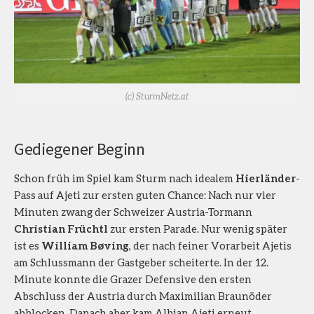
(c) SturmNetz.at
Gediegener Beginn
Schon früh im Spiel kam Sturm nach idealem
Hierländer
-
Pass auf Ajeti zur ersten guten Chance: Nach nur vier
Minuten zwang der Schweizer Austria-Tormann
Christian Früchtl
zur ersten Parade. Nur wenig später
ist es
William B
ø
ving
, der nach feiner Vorarbeit Ajetis
am Schlussmann der Gastgeber scheiterte. In der 12.
Minute konnte die Grazer Defensive den ersten
Abschluss der Austria durch Maximilian Braunöder
abblocken. Danach aber kam Albian Ajeti erneut