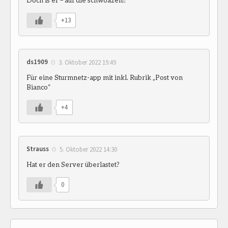
Doch is er – auf die schwoazen!!
+13
ds1909
3. Oktober 2022 19:49
Für eine Sturmnetz-app mit inkl. Rubrik „Post von
Bianco“
+4
Strauss
5. Oktober 2022 14:30
Hat er den Server überlastet?
0