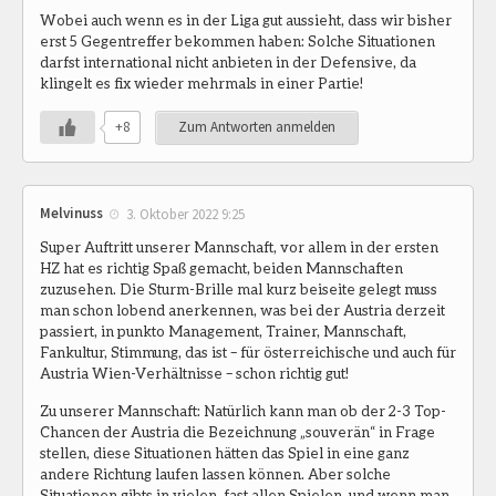
Wobei auch wenn es in der Liga gut aussieht, dass wir bisher
erst 5 Gegentreffer bekommen haben: Solche Situationen
darfst international nicht anbieten in der Defensive, da
klingelt es fix wieder mehrmals in einer Partie!
+8
Zum Antworten anmelden
Melvinuss
3. Oktober 2022 9:25
Super Auftritt unserer Mannschaft, vor allem in der ersten
HZ hat es richtig Spaß gemacht, beiden Mannschaften
zuzusehen. Die Sturm-Brille mal kurz beiseite gelegt muss
man schon lobend anerkennen, was bei der Austria derzeit
passiert, in punkto Management, Trainer, Mannschaft,
Fankultur, Stimmung, das ist – für österreichische und auch für
Austria Wien-Verhältnisse – schon richtig gut!
Zu unserer Mannschaft: Natürlich kann man ob der 2-3 Top-
Chancen der Austria die Bezeichnung „souverän“ in Frage
stellen, diese Situationen hätten das Spiel in eine ganz
andere Richtung laufen lassen können. Aber solche
Situationen gibts in vielen, fast allen Spielen, und wenn man