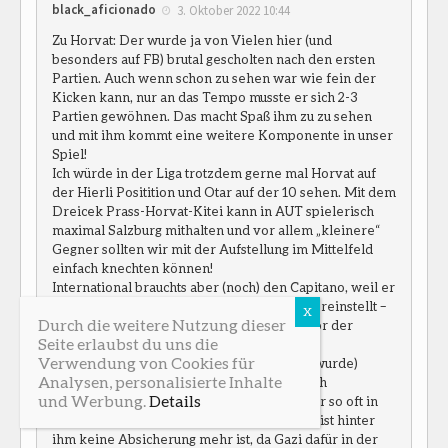
black_aficionado
3. Oktober 2022 10:44
Zu Horvat: Der wurde ja von Vielen hier (und
besonders auf FB) brutal gescholten nach den ersten
Partien. Auch wenn schon zu sehen war wie fein der
Kicken kann, nur an das Tempo musste er sich 2-3
Partien gewöhnen. Das macht Spaß ihm zu zu sehen
und mit ihm kommt eine weitere Komponente in unser
Spiel!
Ich würde in der Liga trotzdem gerne mal Horvat auf
der Hierli Positition und Otar auf der 10 sehen. Mit dem
Dreicek Prass-Horvat-Kitei kann in AUT spielerisch
maximal Salzburg mithalten und vor allem „kleinere“
Gegner sollten wir mit der Aufstellung im Mittelfeld
einfach knechten können!
International brauchts aber (noch) den Capitano, weil er
einfach ein Viech ist und seinen Körper gut reinstellt –
Durch die weitere Nutzung dieser
leider unterlaufen ihm (wie auch gestern vor der
Seite erlaubst du uns die
zweiten Huskovic Situation, welche dann
Verwendung von Cookies für
fälschlicherweise auf Abseits entschieden wurde)
Analysen, personalisierte Inhalte
häufig so unfassbar billige Ballverluste durch
und Werbung.
Details
Balltechnik- oder Passfehler. Da rennen wir so oft in
brandgefährliche Situationen weil dann meist hinter
ihm keine Absicherung mehr ist, da Gazi dafür in der