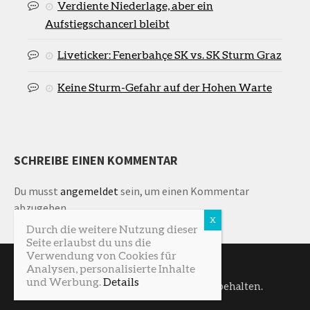
Verdiente Niederlage, aber ein
Aufstiegschancerl bleibt
Liveticker: Fenerbahçe SK vs. SK Sturm Graz
Keine Sturm-Gefahr auf der Hohen Warte
SCHREIBE EINEN KOMMENTAR
Du musst
angemeldet
sein, um einen Kommentar
abzugeben.
Durch die weitere Nutzung dieser
Seite erlaubst du uns die
Verwendung von Cookies für
Analysen, personalisierte Inhalte
und Werbung.
Details
SturmNetz © 2026. Alle Rechte vorbehalten.