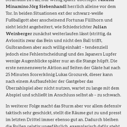
Minamino Jörg Siebenhandl
herrlich alleine vor dem
Tor. In beiden Situationen ext der schwarz-weiße
Fußballgott aber anscheinend Fortunas Füllhorn und
sieht leicht angeheitert, wie Schiedsrichter
Julian
Weinberger
zunächst weiterlaufen lässt (strittig, da
Avlonitis zwar das Bein und nicht den Ball trifft,
Gulbrandsen aber auch willig einhakt – tendenziell
jedoch eine Fehlentscheidung) und des Japaners Lupfer
wenige Augenblicke später nur an die Stange hüpft. Die
erste nennenswerte Aktion auf Seiten der Gäste hat nach
25 Minuten Scorerkönig Lukas Grozurek, dieser kann
nach einem Aufbaufehler der Gastgeber das
Überzahlspiel aber nicht nutzen, wartet zu lange mit dem
Abspiel und schließt im Anschluss selbst ab – zu schwach.
In weiterer Folge macht das Sturm aber vor allem defensiv
taktisch sehr geschickt, stellt die Räume gut zu und presst
im letzten Drittel immer ebenso gut an. Dadurch bleiben
die Bullen relativ ungefährlich, exemplarisch dafür steht