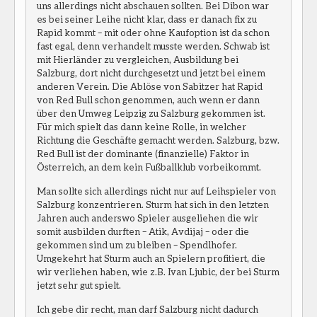
uns allerdings nicht abschauen sollten. Bei Dibon war
es bei seiner Leihe nicht klar, dass er danach fix zu
Rapid kommt – mit oder ohne Kaufoption ist da schon
fast egal, denn verhandelt musste werden. Schwab ist
mit Hierländer zu vergleichen, Ausbildung bei
Salzburg, dort nicht durchgesetzt und jetzt bei einem
anderen Verein. Die Ablöse von Sabitzer hat Rapid
von Red Bull schon genommen, auch wenn er dann
über den Umweg Leipzig zu Salzburg gekommen ist.
Für mich spielt das dann keine Rolle, in welcher
Richtung die Geschäfte gemacht werden. Salzburg, bzw.
Red Bull ist der dominante (finanzielle) Faktor in
Österreich, an dem kein Fußballklub vorbeikommt.
Man sollte sich allerdings nicht nur auf Leihspieler von
Salzburg konzentrieren. Sturm hat sich in den letzten
Jahren auch anderswo Spieler ausgeliehen die wir
somit ausbilden durften – Atik, Avdijaj – oder die
gekommen sind um zu bleiben – Spendlhofer.
Umgekehrt hat Sturm auch an Spielern profitiert, die
wir verliehen haben, wie z.B. Ivan Ljubic, der bei Sturm
jetzt sehr gut spielt.
Ich gebe dir recht, man darf Salzburg nicht dadurch