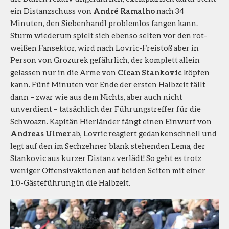
ein Distanzschuss von
André Ramalho
nach 34
Minuten, den Siebenhandl problemlos fangen kann.
Sturm wiederum spielt sich ebenso selten vor den rot-
weißen Fansektor, wird nach Lovric-Freistoß aber in
Person von Grozurek gefährlich, der komplett allein
gelassen nur in die Arme von
Cican Stankovic
köpfen
kann. Fünf Minuten vor Ende der ersten Halbzeit fällt
dann – zwar wie aus dem Nichts, aber auch nicht
unverdient – tatsächlich der Führungstreffer für die
Schwoazn. Kapitän Hierländer fängt einen Einwurf von
Andreas Ulmer
ab, Lovric reagiert gedankenschnell und
legt auf den im Sechzehner blank stehenden Lema, der
Stankovic aus kurzer Distanz verlädt! So geht es trotz
weniger Offensivaktionen auf beiden Seiten mit einer
1:0-Gästeführung in die Halbzeit.