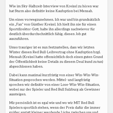
Wie im Sky-Halbzeit-Interview von Kreissl zu hören war
hat Sturm also definitiv keine Kaufoption bei Mensah.
Um eines vorwegzunehmen. Ich war und bin grundsätzlich
ein „Fan“ von Günther Kreissl. Ich hielt ihn nie für einen
Sportdirektor-Gott, halte ihn allerdings nachwievor für
deutlich überdurchschnittlich fähig, diesen Job gut
auszuführen.
Umso trauriger ist es nun festzustellen, dass wir letzten
Winter diesen Red Bull-Leihvertrag ohne Kaufoption bzgl.
Mensah (Kreissl hatte offensichtlich doch einen guten Grund
der Öffentlichkeit keine Details zu diesem Deal kund zu tun)
abgeschlossen haben.
Dabei kann maximal kurzfristig von einer Win-Win-Win-
Situation gesprochen werden. Mittel- und langfristig
sprechen wir definitiv von einer Lose-Win-Win-Situation,
wobei nur der Spieler und Red Bull Salzburg als Gewinner
aussteigen.
Mir persönlich ist es egal wie und wo wir MIT Red Bull
Spielern sportlich stehen, wenn der Preis dafür die immer
größer anstatt kleiner werdende Lücke zwischen uns und