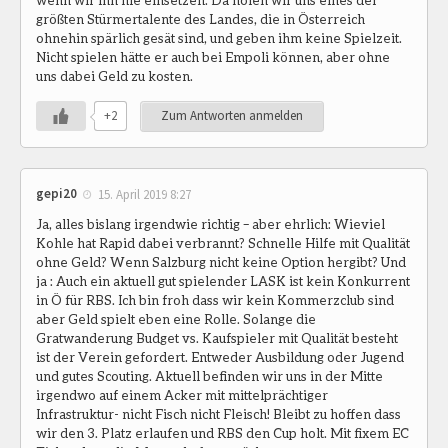
wenn wir ihn nie einsetzen. Da holen wir uns eines der
größten Stürmertalente des Landes, die in Österreich
ohnehin spärlich gesät sind, und geben ihm keine Spielzeit.
Nicht spielen hätte er auch bei Empoli können, aber ohne
uns dabei Geld zu kosten.
+2
Zum Antworten anmelden
gepi20
15. April 2019 8:27
Ja, alles bislang irgendwie richtig – aber ehrlich: Wieviel
Kohle hat Rapid dabei verbrannt? Schnelle Hilfe mit Qualität
ohne Geld? Wenn Salzburg nicht keine Option hergibt? Und
ja : Auch ein aktuell gut spielender LASK ist kein Konkurrent
in Ö für RBS. Ich bin froh dass wir kein Kommerzclub sind
aber Geld spielt eben eine Rolle. Solange die
Gratwanderung Budget vs. Kaufspieler mit Qualität besteht
ist der Verein gefordert. Entweder Ausbildung oder Jugend
und gutes Scouting. Aktuell befinden wir uns in der Mitte
irgendwo auf einem Acker mit mittelprächtiger
Infrastruktur- nicht Fisch nicht Fleisch! Bleibt zu hoffen dass
wir den 3. Platz erlaufen und RBS den Cup holt. Mit fixem EC