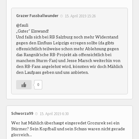
Grazer Fussballwunder
15. April 2019 15:26
@fauli
„Guter“ Einwand!
Und falls sich bei RB Salzburg noch mehr Widerstand
gegen den Einfluss Leipzigs erregen sollte (da gibts
offensichtlich teilweise schon mehr Ablehnung gegen
das Rangnik’sche RB-Projekt als offensichtlich bei
manchem Sturm-Fan) und Jesse Marsch weiterhin von
den RB-Fans angelehnt wird, könnten wir doch Mählich
den Laufpass geben und uns anbieten.
0
Schworza99
15. April 2019 6:30
Wer hat Mählich überhaupt eingeredet Grozurek sei ein
Stürmer? Sein Kopfball und sein Schuss waren nicht gerade
glorreich…