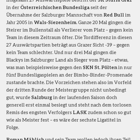
in der
Österreichischen Bundesliga
seit der
Übernahme der Salzburger Mannschaft von
Red Bull
im
Jahr 2005 in
Wals-Siezenheim
. Ganze 20 Mal gingen die
Steirer im Bullenstall als Verlierer vom Platz – gegen kein
Team in diesem Zeitraum öfter. Die Tordifferenz in diesen
27 Auswärtspartien beträgt aus Grazer Sicht -39 – gegen
kein Team schlechter. Und nur drei Mal gingen die
Blackys im Salzburger Land als Sieger vom Platz – etwas,
was man beispielsweise gegen den
SKN St. Pölten
in nur
fünf Bundesligaspielen an der Bimbo-Binder-Promenade
zustande brachte. Die Vorzeichen stehen also im Vorfeld
der dritten Runde der Meistergruppe nicht unbedingt
gut, wurde
Salzburg
in der laufenden Saison doch
generell erst einmal besiegt und steht nach dem torlosen
Remis des engsten Verfolgers
LASK
zudem schon so gut
wie als Meister fest – es wäre der sechste Ligatitel in
Folge.
Roman Mählich
und sein Team wollen jedoch ihren Teil