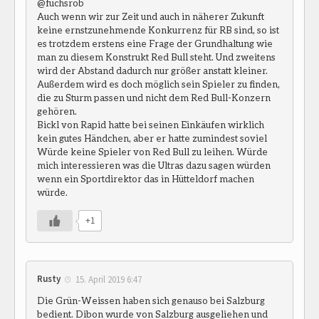
@fuchsrob
Auch wenn wir zur Zeit und auch in näherer Zukunft
keine ernstzunehmende Konkurrenz für RB sind, so ist
es trotzdem erstens eine Frage der Grundhaltung wie
man zu diesem Konstrukt Red Bull steht. Und zweitens
wird der Abstand dadurch nur größer anstatt kleiner.
Außerdem wird es doch möglich sein Spieler zu finden,
die zu Sturm passen und nicht dem Red Bull-Konzern
gehören.
Bickl von Rapid hatte bei seinen Einkäufen wirklich
kein gutes Händchen, aber er hatte zumindest soviel
Würde keine Spieler von Red Bull zu leihen. Würde
mich interessieren was die Ultras dazu sagen würden
wenn ein Sportdirektor das in Hütteldorf machen
würde.
+1
Rusty
15. April 2019 6:47
Die Grün-Weissen haben sich genauso bei Salzburg
bedient. Dibon wurde von Salzburg ausgeliehen und