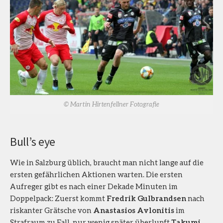
© Martin Hirtenfellner Fotografie
Bull’s eye
Wie in Salzburg üblich, braucht man nicht lange auf die
ersten gefährlichen Aktionen warten. Die ersten
Aufreger gibt es nach einer Dekade Minuten im
Doppelpack: Zuerst kommt
Fredrik Gulbrandsen
nach
riskanter Grätsche von
Anastasios Avlonitis
im
Strafraum zu Fall, nur wenig später überlupft
Takumi