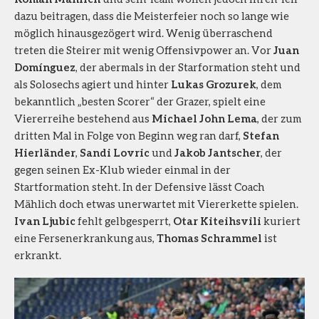
dazu beitragen, dass die Meisterfeier noch so lange wie
möglich hinausgezögert wird. Wenig überraschend
treten die Steirer mit wenig Offensivpower an. Vor
Juan
Domínguez
, der abermals in der Starformation steht und
als Solosechs agiert und hinter
Lukas Grozurek
, dem
bekanntlich „besten Scorer“ der Grazer, spielt eine
Viererreihe bestehend aus
Michael John Lema
, der zum
dritten Mal in Folge von Beginn weg ran darf,
Stefan
Hierländer
,
Sandi Lovric
und
Jakob Jantscher
, der
gegen seinen Ex-Klub wieder einmal in der
Startformation steht. In der Defensive lässt Coach
Mählich doch etwas unerwartet mit Viererkette spielen.
Ivan Ljubic
fehlt gelbgesperrt,
Otar Kiteihsvili
kuriert
eine Fersenerkrankung aus,
Thomas Schrammel
ist
erkrankt.