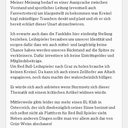
Meiner Meinung bedarf es einer Aussprache zwischen
Vorstand und sportlicher Leitung (eventuell auch
Fanvertretern) um klargestellt zu bekommen was Kreissl
bzgl zukünftiger Transfers denkt und plant und ob er sich
bereit erklärt dieser Unart abzuschwören.
Ich erwarte auch dass die Fanklubs hier eindeutig Stellung
beziehen. Leihspieler berauben uns unserer Identität und
sorgen dafür dass wir auch mittel- und langfristig keine
Chance haben werden unseren Rückstand auf die Spitze zu
verkleinern. Dafür investiere ich keine Eintrittsgelder und
Mitgliedsbeiträge.
Um Red Bull-Leihspieler nach Graz zu holen brauche ich
keinen Kreissl. Da kann ich auch einen Zellhofer aus Altach
engagieren, noch dazu machts der wahrscheinlich billiger.
Es würde sich auch anbieten wenn Sturmnetz sich dieser
Thematik mit einem kritischen Artikel widmen würde.
Mittlerweile gibts leider nur mehr einen BL-Klub in
Österreich, der sich diesbezüglich seiner Sinne besinnt und
sich selbst nicht als Plattform für Red Bull Spieler sieht.
Neben anderen Dingen sollte man vor allem auch das von
Grün-Weiss abschauen!