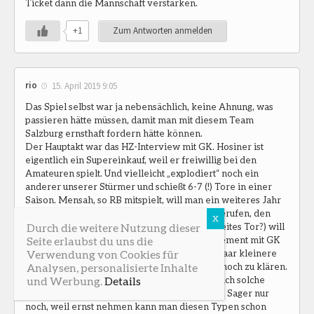
Ticket dann die Mannschaft verstärken.
+1
Zum Antworten anmelden
rio
15. April 2019 9:05
Das Spiel selbst war ja nebensächlich, keine Ahnung, was
passieren hätte müssen, damit man mit diesem Team
Salzburg ernsthaft fordern hätte können.
Der Hauptakt war das HZ-Interview mit GK. Hosiner ist
eigentlich ein Supereinkauf, weil er freiwillig bei den
Amateuren spielt. Und vielleicht „explodiert“ noch ein
anderer unserer Stürmer und schießt 6-7 (!) Tore in einer
Saison. Mensah, so RB mitspielt, will man ein weiteres Jahr
leihen. Herr Lovric sieht sich für „Höheres“ berufen, den
berühmten nächsten Schritt (vielleicht ein zweites Tor?) will
Durch die weitere Nutzung dieser
er machen. Spricht aber nur über sein Management mit GK
Seite erlaubst du uns die
und Spendlhofer pokert fröhlich weiter. Ein paar kleinere
Verwendung von Cookies für
Vertragspunkte (vielleicht das Gehalt?) seien noch zu klären.
Analysen, personalisierte Inhalte
Früher löste es bei mir noch Ärger aus, wenn ich solche
und Werbung.
Details
Aussagen hörte, heute amüsieren mich die GK Sager nur
noch, weil ernst nehmen kann man diesen Typen schon