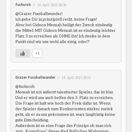
fuchsrob
14. April 2019 20:36
@Grazer Fussballwunder!
ich gebe Dir ja prinzipiell recht, keine Frage!
Aber bei Gideon Mensah heiligt der Zweck eindeutig
die Mittel: MIT Gideon Mensah ist es eindeutig leichter
Platz 3 zu erreichen als OHNE ihn! Ich denke in dem
Punkt sind wir uns wohl alle einig, oder?!
+3
Grazer Fussballwunder
14. April 2019 20:52
@fuchsrob
Mensah ist ein äußerst talentierter Spieler, das ist klar.
Und er wird uns auch helfen den 3. Platz zu erreichen.
Die Frage ist halt wie hoch der Preis dafür ist. Wenn
der Spieler danach zum Konkurrenten stärker zurück
geht, als er zu uns gekommen ist, wars langfristig keine
gute Entscheidung.
Außerdem ist es eine Frage des Prinzips ob man sich
zum „Komplizen“ dieses Red Bull’schen Wahnsinns