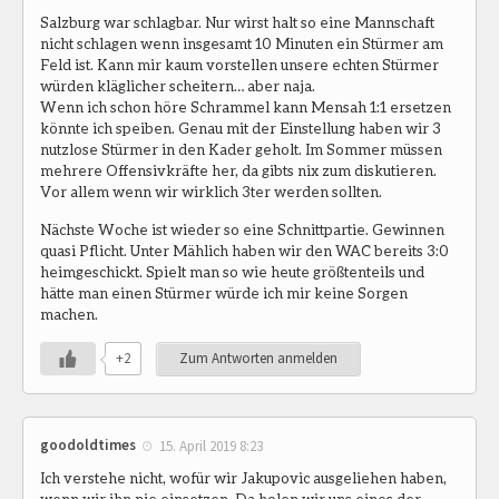
Salzburg war schlagbar. Nur wirst halt so eine Mannschaft
nicht schlagen wenn insgesamt 10 Minuten ein Stürmer am
Feld ist. Kann mir kaum vorstellen unsere echten Stürmer
würden kläglicher scheitern… aber naja.
Wenn ich schon höre Schrammel kann Mensah 1:1 ersetzen
könnte ich speiben. Genau mit der Einstellung haben wir 3
nutzlose Stürmer in den Kader geholt. Im Sommer müssen
mehrere Offensivkräfte her, da gibts nix zum diskutieren.
Vor allem wenn wir wirklich 3ter werden sollten.
Nächste Woche ist wieder so eine Schnittpartie. Gewinnen
quasi Pflicht. Unter Mählich haben wir den WAC bereits 3:0
heimgeschickt. Spielt man so wie heute größtenteils und
hätte man einen Stürmer würde ich mir keine Sorgen
machen.
+2
Zum Antworten anmelden
goodoldtimes
15. April 2019 8:23
Ich verstehe nicht, wofür wir Jakupovic ausgeliehen haben,