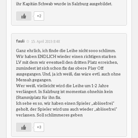
ihr Kapitän Schwab wurde in Salzburg ausgebildet.
+2
fauli
15. April 2019 8:48
Ganz ehrlich, ich finde die Leihe nicht sooo schlimm.
Wir haben ENDLICH wieder einen richtigen starken
LV mit dem wir eventuell den dritten Platz erreichen,
zumindest ist sich schon fix das obere Play Off
ausgegangen. Und, ja ich weiß, das wäre evtl. auch ohne
Mensah gegangen.
Wer weiß, vielleicht wird die Leihe um 1-2 Jahre
verlängert. In Salzburg ist momentan ohnehin kein
(Stamm)platz für ihn fix.
Ich sehe es so, wir haben einen Spieler „ablösefrei“
geholt, der Spieler wird uns auch wieder „ablösefrei“
verlassen. Soll schlimmeres geben
+3