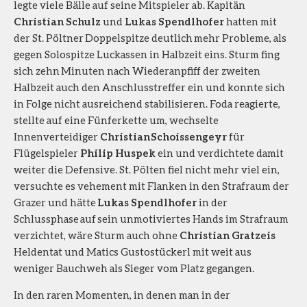
legte viele Bälle auf seine Mitspieler ab. Kapitän
Christian Schulz
und
Lukas Spendlhofer
hatten mit
der St. Pöltner Doppelspitze deutlich mehr Probleme, als
gegen Solospitze Luckassen in Halbzeit eins. Sturm fing
sich zehn Minuten nach Wiederanpfiff der zweiten
Halbzeit auch den Anschlusstreffer ein und konnte sich
in Folge nicht ausreichend stabilisieren. Foda reagierte,
stellte auf eine Fünferkette um, wechselte
Innenverteidiger
Christian Schoissengeyr
für
Flügelspieler
Philip Huspek
ein und verdichtete damit
weiter die Defensive. St. Pölten fiel nicht mehr viel ein,
versuchte es vehement mit Flanken in den Strafraum der
Grazer und hätte
Lukas Spendlhofer
in der
Schlussphase auf sein unmotiviertes Hands im Strafraum
verzichtet, wäre Sturm auch ohne
Christian Gratzeis
Heldentat und Matics Gustostückerl mit weit aus
weniger Bauchweh als Sieger vom Platz gegangen.
In den raren Momenten, in denen man in der