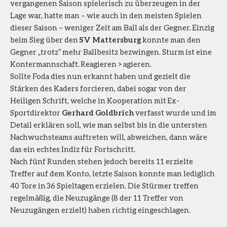
vergangenen Saison spielerisch zu überzeugen in der
Lage war, hatte man – wie auch in den meisten Spielen
dieser Saison – weniger Zeit am Ball als der Gegner. Einzig
beim Sieg über den
SV Mattersburg
konnte man den
Gegner „trotz“ mehr Ballbesitz bezwingen. Sturm ist eine
Kontermannschaft. Reagieren > agieren.
Sollte Foda dies nun erkannt haben und gezielt die
Stärken des Kaders forcieren, dabei sogar von der
Heiligen Schrift, welche in Kooperation mit Ex-
Sportdirektor
Gerhard Goldbrich
verfasst wurde und im
Detail erklären soll, wie man selbst bis in die untersten
Nachwuchsteams auftreten will, abweichen, dann wäre
das ein echtes Indiz für Fortschritt.
Nach fünf Runden stehen jedoch bereits 11 erzielte
Treffer auf dem Konto, letzte Saison konnte man lediglich
40 Tore in 36 Spieltagen erzielen. Die Stürmer treffen
regelmäßig, die Neuzugänge (8 der 11 Treffer von
Neuzugängen erzielt) haben richtig eingeschlagen.