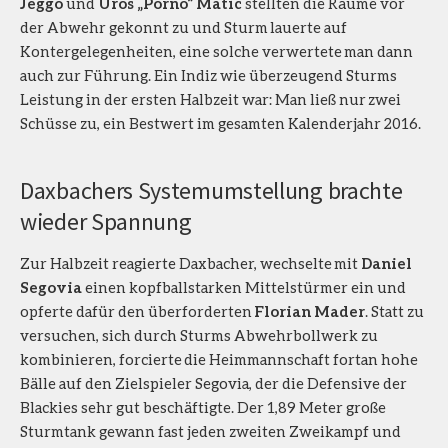
Jeggo
und
Uros „Porno“ Matic
stellten die Räume vor
der Abwehr gekonnt zu und Sturm lauerte auf
Kontergelegenheiten, eine solche verwertete man dann
auch zur Führung. Ein Indiz wie überzeugend Sturms
Leistung in der ersten Halbzeit war: Man ließ nur zwei
Schüsse zu, ein Bestwert im gesamten Kalenderjahr 2016.
Daxbachers Systemumstellung brachte
wieder Spannung
Zur Halbzeit reagierte Daxbacher, wechselte mit
Daniel
Segovia
einen kopfballstarken Mittelstürmer ein und
opferte dafür den überforderten
Florian Mader
. Statt zu
versuchen, sich durch Sturms Abwehrbollwerk zu
kombinieren, forcierte die Heimmannschaft fortan hohe
Bälle auf den Zielspieler Segovia, der die Defensive der
Blackies sehr gut beschäftigte. Der 1,89 Meter große
Sturmtank gewann fast jeden zweiten Zweikampf und