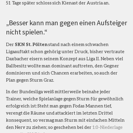
51 Tage später schloss sich Kienast der Austria an.
„Besser kann man gegen einen Aufsteiger
nicht spielen.“
Der
SKN St. Pölten
stand nach einem schwachen
Ligaauftakt schon gehörig unter Druck, bisher vertraute
Daxbacher eisern seinem Konzept aus Liga II. Neben viel
Ballbesitz wollte man dominant auftreten, den Gegner
dominieren und sich Chancen erarbeiten, so auch der
Plan gegen Sturm Graz.
In der Bundesliga weiß mittlerweile beinahe jeder
Trainer, welche Spielanlage gegen Sturm für gewöhnlich
erfolgreich ist: Steht man gegen Fodas Mannen tief,
verengt die Räume und attackiert im letzten Drittel
konsequent, so vermag man Sturm mit einfachen Mitteln
den Nerv zu ziehen; so geschehen bei der
1:0-Niederlage