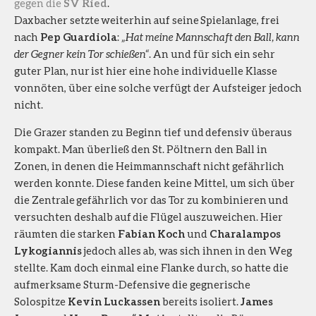
gegen die
SV Ried
.
Daxbacher setzte weiterhin auf seine Spielanlage, frei
nach
Pep Guardiola
:
„Hat meine Mannschaft den Ball, kann
der Gegner kein Tor schießen“
. An und für sich ein sehr
guter Plan, nur ist hier eine hohe individuelle Klasse
vonnöten, über eine solche verfügt der Aufsteiger jedoch
nicht.
Die Grazer standen zu Beginn tief und defensiv überaus
kompakt. Man überließ den St. Pöltnern den Ball in
Zonen, in denen die Heimmannschaft nicht gefährlich
werden konnte. Diese fanden keine Mittel, um sich über
die Zentrale gefährlich vor das Tor zu kombinieren und
versuchten deshalb auf die Flügel auszuweichen. Hier
räumten die starken
Fabian Koch
und
Charalampos
Lykogiannis
jedoch alles ab, was sich ihnen in den Weg
stellte. Kam doch einmal eine Flanke durch, so hatte die
aufmerksame Sturm-Defensive die gegnerische
Solospitze
Kevin Luckassen
bereits isoliert.
James