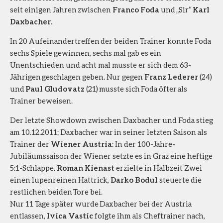
seit einigen Jahren zwischen
Franco Foda
und „Sir“
Karl
Daxbacher
.
In 20 Aufeinandertreffen der beiden Trainer konnte Foda
sechs Spiele gewinnen, sechs mal gab es ein
Unentschieden und acht mal musste er sich dem 63-
Jährigen geschlagen geben. Nur gegen
Franz Lederer
(24)
und
Paul Gludovatz
(21) musste sich Foda öfter als
Trainer beweisen.
Der letzte Showdown zwischen Daxbacher und Foda stieg
am 10.12.2011; Daxbacher war in seiner letzten Saison als
Trainer der
Wiener Austria
: In der 100-Jahre-
Jubiläumssaison der Wiener setzte es in Graz eine heftige
5:1-Schlappe.
Roman Kienast
erzielte in Halbzeit Zwei
einen lupenreinen Hattrick,
Darko Bodul
steuerte die
restlichen beiden Tore bei.
Nur 11 Tage später wurde Daxbacher bei der Austria
entlassen,
Ivica Vastic
folgte ihm als Cheftrainer nach,