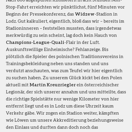
Stop-Fahrt erreichten wir pünktlichst, fünf Minuten vor
Beginn der Pressekonferenz, das
Widzew
-Stadion in
Lodz. Gut kalkuliert, eigentlich, bloß dass wir – bereits im
Stadioninneren – feststellen mussten, dass irgendetwas
merkwürdig zu sein scheint, lag doch kein Hauch von
Champions-League-Quali
-Flair in der Luft.
Auskunftswillige Einheimische? Fehlanzeige. Bis
plötzlich die Spieler des polnischen Traditionsvereins in
Trainingsbekleidung neben uns standen und uns
verdutzt anschauten, was zum Teufel wir hier eigentlich
zu suchen haben. Zu unserem Glück kickt bei den Polen
aktuell mit
Martin Kreuzriegler
ein österreichischer
Legionär, der sich unserer annahm und uns mitteilte, dass
die richtige Spielstätte nur wenige Kilometer von hier
entfernt liegt und es in Lodz um diese Uhrzeit kaum
Verkehr gäbe. Wir zogen ein Stadion weiter, kämpften
wie Löwen um unsere Akkreditierung beziehungsweise
den Einlass und durften dann doch noch das