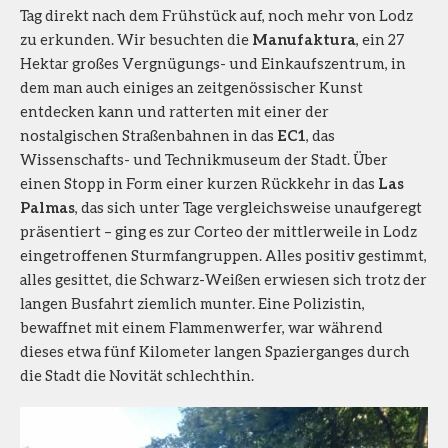
Tag direkt nach dem Frühstück auf, noch mehr von Lodz
zu erkunden. Wir besuchten die
Manufaktura
, ein 27
Hektar großes Vergnügungs- und Einkaufszentrum, in
dem man auch einiges an zeitgenössischer Kunst
entdecken kann und ratterten mit einer der
nostalgischen Straßenbahnen in das
EC1
, das
Wissenschafts- und Technikmuseum der Stadt. Über
einen Stopp in Form einer kurzen Rückkehr in das
Las
Palmas
, das sich unter Tage vergleichsweise unaufgeregt
präsentiert – ging es zur Corteo der mittlerweile in Lodz
eingetroffenen Sturmfangruppen. Alles positiv gestimmt,
alles gesittet, die Schwarz-Weißen erwiesen sich trotz der
langen Busfahrt ziemlich munter. Eine Polizistin,
bewaffnet mit einem Flammenwerfer, war während
dieses etwa fünf Kilometer langen Spazierganges durch
die Stadt die Novität schlechthin.