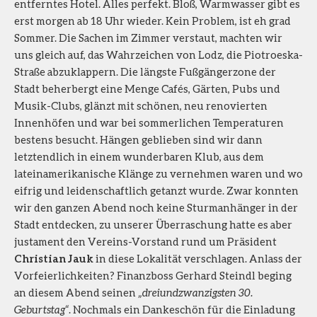
entferntes Hotel. Alles perfekt. Bloß, Warmwasser gibt es
erst morgen ab 18 Uhr wieder. Kein Problem, ist eh grad
Sommer. Die Sachen im Zimmer verstaut, machten wir
uns gleich auf, das Wahrzeichen von Lodz, die Piotroeska-
Straße abzuklappern. Die längste Fußgängerzone der
Stadt beherbergt eine Menge Cafés, Gärten, Pubs und
Musik-Clubs, glänzt mit schönen, neu renovierten
Innenhöfen und war bei sommerlichen Temperaturen
bestens besucht. Hängen geblieben sind wir dann
letztendlich in einem wunderbaren Klub, aus dem
lateinamerikanische Klänge zu vernehmen waren und wo
eifrig und leidenschaftlich getanzt wurde. Zwar konnten
wir den ganzen Abend noch keine Sturmanhänger in der
Stadt entdecken, zu unserer Überraschung hatte es aber
justament den Vereins-Vorstand rund um Präsident
Christian Jauk
in diese Lokalität verschlagen. Anlass der
Vorfeierlichkeiten? Finanzboss Gerhard Steindl beging
an diesem Abend seinen
„dreiundzwanzigsten 30.
Geburtstag“
. Nochmals ein Dankeschön für die Einladung