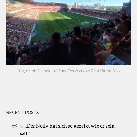
FC Spartak Trnava – Raków Čenstochová 0:2 (c) SturmNetz
RECENT POSTS
„Der Nelly hat sich so gezeigt wie er sein
will“