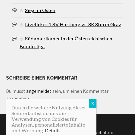
Sieg im Osten
Liveticker: TSV Hartberg vs. SK Sturm Graz
Südamerikaner in der Österreichischen
Bundesliga
SCHREIBE EINEN KOMMENTAR
Du musst
angemeldet
sein, um einen Kommentar
abzugeben.
Durch die weitere Nutzung dieser
Seite erlaubst du uns die
Verwendung von Cookies für
Analysen, personalisierte Inhalte
und Werbung.
Details
SturmNetz © 2026. Alle Rechte vorbehalten.