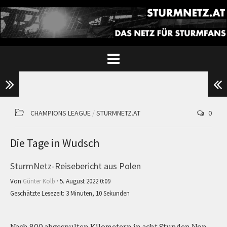
CHAMPIONS LEAGUE
/
STURMNETZ.AT
0
Die Tage in Wudsch
SturmNetz-Reisebericht aus Polen
Von
Günter Kolb
· 5. August 2022 0:09
Geschätzte Lesezeit: 3 Minuten, 10 Sekunden
Nach 800 abgespulten Kilometern in acht Stunden Non-