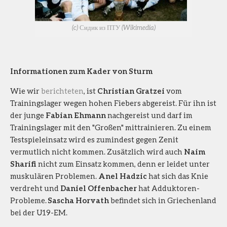
(c) Сидик из ПТУ (Wikimedia)
Informationen zum Kader von Sturm
Wie wir
berichteten
, ist
Christian Gratzei
vom
Trainingslager wegen hohen Fiebers abgereist. Für ihn ist
der junge
Fabian Ehmann
nachgereist und darf im
Trainingslager mit den "Großen" mittrainieren. Zu einem
Testspieleinsatz wird es zumindest gegen Zenit
vermutlich nicht kommen. Zusätzlich wird auch
Naim
Sharifi
nicht zum Einsatz kommen, denn er leidet unter
muskulären Problemen.
Anel Hadzic
hat sich das Knie
verdreht und
Daniel Offenbacher
hat Adduktoren-
Probleme.
Sascha Horvath
befindet sich in Griechenland
bei der U19-EM.