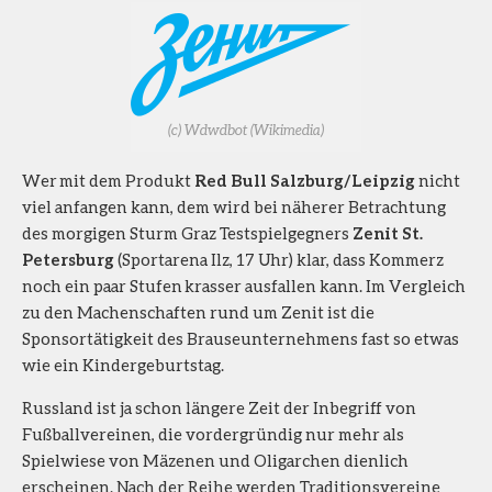
(c) Wdwdbot (Wikimedia)
Wer
mit dem Produkt
Red Bull Salzburg/Leipzig
nicht
viel anfangen kann, dem wird bei näherer Betrachtung
des morgigen Sturm Graz Testspielgegners
Zenit St.
Petersburg
(Sportarena Ilz, 17 Uhr) klar, dass Kommerz
noch ein paar Stufen krasser ausfallen kann. Im Vergleich
zu den Machenschaften rund um Zenit ist die
Sponsortätigkeit des Brauseunternehmens fast so etwas
wie ein Kindergeburtstag.
Russland ist ja schon längere Zeit der Inbegriff von
Fußballvereinen, die vordergründig nur mehr als
Spielwiese von Mäzenen und Oligarchen dienlich
erscheinen. Nach der Reihe werden Traditionsvereine