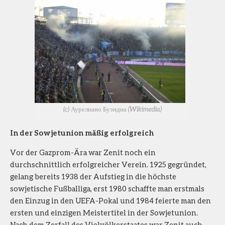
(c) Аурелиано Буэндиа (Wikimedia)
In der Sowjetunion mäßig erfolgreich
Vor der Gazprom-Ära war Zenit noch ein
durchschnittlich erfolgreicher Verein. 1925 gegründet,
gelang bereits 1938 der Aufstieg in die höchste
sowjetische Fußballiga, erst 1980 schaffte man erstmals
den Einzug in den UEFA-Pokal und 1984 feierte man den
ersten und einzigen Meistertitel in der Sowjetunion.
Nach dem Zerfall des Vielvölkerstaates war Zenit auch