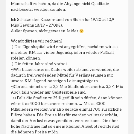
Mannschaft zu haben, da die Abgänge nicht Qualitativ
nachbesetzt werden konnten.
Ich Schätze den Kassenstand von Sturm für 19/20 auf 2,9
Mio(Gewinn 18/19 = 270k€).
Außer Spesen, nicht gewesen..leider
Womit dürfen wir rechnen?
-) Das Eigenkapital wird erst angegriffen, nachdem wir aus
mit einer KM aus vielen Jugendspielern wieder Fußball
spielen können.
-) Die fetten Jahre sind vorbei.
–)Wir bauen unseren Kader weiter ab und verwenden, die
dadurch frei werdenden Mittel für Verlängerungen mit
unsere KM-Jugend+sonstigen Leistungsträgern.
–)Corona nimmt uns ca 2,3 Mio Stadionbesucher(ca. 3,3-1 Mio
Abo), falls wieder nur Geisterspiele sind.
–a) Falls die Stadien zu 25 % gefüllt sein dürfen, dann können
wir mit ca 4000 besuchern rechnen. → Mit ca 3300
MItgliedern werden wir also gerade einmal 700 zusätzliche
Plätze haben. Die Preise hierfür werden wsl stark erhöht,
damit der Verlust etwas gemildert werden kann. Die eher
hohe Nachfrage mit so einem kleinen Angebot rechtfertigt
die höheren Preise mMn.