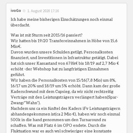
ivoGo
1. August 2020 17:16
Ich habe meine bisherigen Einschätzungen noch einmal
überdacht.
Was ist mit Sturm seit 2015/16 passiert?
Wir hatten bis 19/20 Transfereinnahmen in Höhe von 15,6
Mio€.
Davon wurden unsere Schulden getilgt, Personalkosten
finanziert, und Investitionen in Infrastruktur getätigt. Dabei
hat sich unser Kassastand von 678k€ bis 18/19 auf 2,7 Mio €
erhöht -der Webshop hat zu langfristigen Einnahmen
geführt.
Wir haben die Personalkosten von 15/16(7,8 Mio) um 8%,
16/17 um 20% und 18/19 um 5% erhöht. Dann kam der große
Kaderschwund mit dem Cupsieg, da wir nicht rechtzeitig
Verträge mit den Leistungsträgern verlängert haben(Spar-
Zwang/”Wahn”).
Nachdem uns ca ein fünftel des Kaders iFv Leistungsträgern
abhandengekommen ist(ca 2 Mio €), haben wir noch einmal
500k in die hand genommen um den Turnaround zu
schaffen. Was mit Platz 6 im OPO endete. Durch die
Fluktuation war es auch wsl schwieriger eine konstante