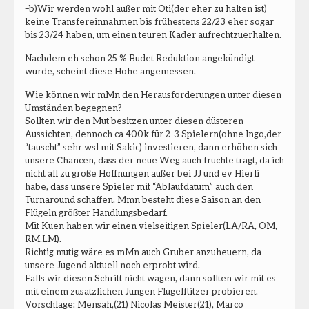
–b)Wir werden wohl außer mit Oti(der eher zu halten ist)
keine Transfereinnahmen bis frühestens 22/23 eher sogar
bis 23/24 haben, um einen teuren Kader aufrechtzuerhalten.
Nachdem eh schon 25 % Budet Reduktion angekündigt
wurde, scheint diese Höhe angemessen.
Wie können wir mMn den Herausforderungen unter diesen
Umständen begegnen?
Sollten wir den Mut besitzen unter diesen düsteren
Aussichten, dennoch ca 400k für 2-3 Spielern(ohne Ingo,der
“tauscht” sehr wsl mit Sakic) investieren, dann erhöhen sich
unsere Chancen, dass der neue Weg auch früchte trägt, da ich
nicht all zu große Hoffnungen außer bei JJ und ev Hierli
habe, dass unsere Spieler mit “Ablaufdatum” auch den
Turnaround schaffen. Mmn besteht diese Saison an den
Flügeln größter Handlungsbedarf.
Mit Kuen haben wir einen vielseitigen Spieler(LA/RA, OM,
RM,LM).
Richtig mutig wäre es mMn auch Gruber anzuheuern, da
unsere Jugend aktuell noch erprobt wird.
Falls wir diesen Schritt nicht wagen, dann sollten wir mit es
mit einem zusätzlichen Jungen Flügelflitzer probieren.
Vorschläge: Mensah,(21) Nicolas Meister(21), Marco