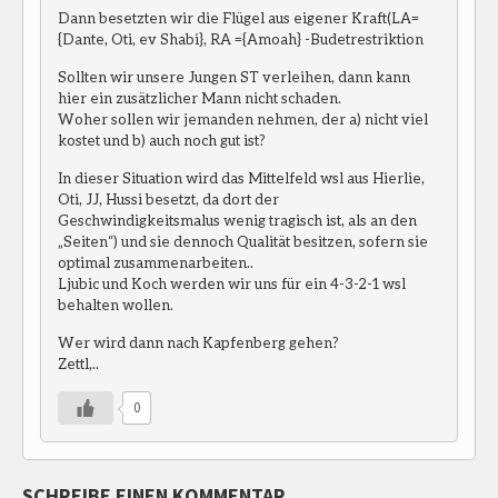
Dann besetzten wir die Flügel aus eigener Kraft(LA=
{Dante, Oti, ev Shabi}, RA ={Amoah} -Budetrestriktion
Sollten wir unsere Jungen ST verleihen, dann kann
hier ein zusätzlicher Mann nicht schaden.
Woher sollen wir jemanden nehmen, der a) nicht viel
kostet und b) auch noch gut ist?
In dieser Situation wird das Mittelfeld wsl aus Hierlie,
Oti, JJ, Hussi besetzt, da dort der
Geschwindigkeitsmalus wenig tragisch ist, als an den
„Seiten“) und sie dennoch Qualität besitzen, sofern sie
optimal zusammenarbeiten..
Ljubic und Koch werden wir uns für ein 4-3-2-1 wsl
behalten wollen.
Wer wird dann nach Kapfenberg gehen?
Zettl,..
0
SCHREIBE EINEN KOMMENTAR