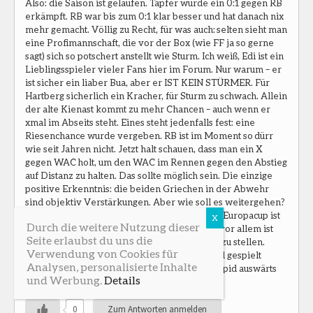
Also: die Saison ist gelaufen. Tapfer wurde ein 0:1 gegen RB
erkämpft. RB war bis zum 0:1 klar besser und hat danach nix
mehr gemacht. Völlig zu Recht, für was auch: selten sieht man
eine Profimannschaft, die vor der Box (wie FF ja so gerne
sagt) sich so potschert anstellt wie Sturm. Ich weiß, Edi ist ein
Lieblingsspieler vieler Fans hier im Forum. Nur warum – er
ist sicher ein liaber Bua, aber er IST KEIN STÜRMER. Für
Hartberg sicherlich ein Kracher, für Sturm zu schwach. Allein
der alte Kienast kommt zu mehr Chancen – auch wenn er
xmal im Abseits steht. Eines steht jedenfalls fest: eine
Riesenchance wurde vergeben. RB ist im Moment so dürr
wie seit Jahren nicht. Jetzt halt schauen, dass man ein X
gegen WAC holt, um den WAC im Rennen gegen den Abstieg
auf Distanz zu halten. Das sollte möglich sein. Die einzige
positive Erkenntnis: die beiden Griechen in der Abwehr
sind objektiv Verstärkungen. Aber wie soll es weitergehen?
Welche Perspektive hat der Verein? Für den Europacup ist
Durch die weitere Nutzung dieser
die Mannschaft ohnehin viel zu schwach und vor allem ist
Seite erlaubst du uns die
sogar die Admira dzt. eine Klasse über Sturm zu stellen.
Verwendung von Cookies für
Fantastisch wie sie gestern Rapid an die Wand gespielt
Analysen, personalisierte Inhalte
haben – wann hat sich Sturm zuletzt getraut Rapid auswärts
und Werbung.
Details
so Paroli zu bieten?
0
Zum Antworten anmelden