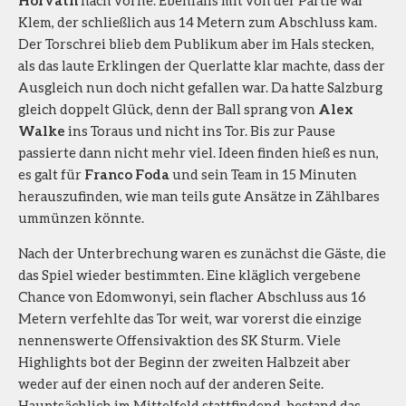
Klem, der schließlich aus 14 Metern zum Abschluss kam.
Der Torschrei blieb dem Publikum aber im Hals stecken,
als das laute Erklingen der Querlatte klar machte, dass der
Ausgleich nun doch nicht gefallen war. Da hatte Salzburg
gleich doppelt Glück, denn der Ball sprang von
Alex
Walke
ins Toraus und nicht ins Tor. Bis zur Pause
passierte dann nicht mehr viel. Ideen finden hieß es nun,
es galt für
Franco Foda
und sein Team in 15 Minuten
herauszufinden, wie man teils gute Ansätze in Zählbares
ummünzen könnte.
Nach der Unterbrechung waren es zunächst die Gäste, die
das Spiel wieder bestimmten. Eine kläglich vergebene
Chance von Edomwonyi, sein flacher Abschluss aus 16
Metern verfehlte das Tor weit, war vorerst die einzige
nennenswerte Offensivaktion des SK Sturm. Viele
Highlights bot der Beginn der zweiten Halbzeit aber
weder auf der einen noch auf der anderen Seite.
Hauptsächlich im Mittelfeld stattfindend, bestand das