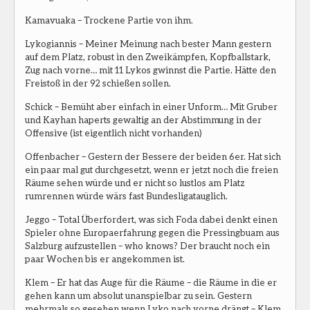
Kamavuaka – Trockene Partie von ihm.
Lykogiannis – Meiner Meinung nach bester Mann gestern
auf dem Platz, robust in den Zweikämpfen, Kopfballstark,
Zug nach vorne… mit 11 Lykos gwinnst die Partie. Hätte den
Freistoß in der 92 schießen sollen.
Schick – Bemüht aber einfach in einer Unform… Mit Gruber
und Kayhan haperts gewaltig an der Abstimmung in der
Offensive (ist eigentlich nicht vorhanden)
Offenbacher – Gestern der Bessere der beiden 6er. Hat sich
ein paar mal gut durchgesetzt, wenn er jetzt noch die freien
Räume sehen würde und er nicht so lustlos am Platz
rumrennen würde wärs fast Bundesligatauglich.
Jeggo – Total Überfordert, was sich Foda dabei denkt einen
Spieler ohne Europaerfahrung gegen die Pressingbuam aus
Salzburg aufzustellen – who knows? Der braucht noch ein
paar Wochen bis er angekommen ist.
Klem – Er hat das Auge für die Räume – die Räume in die er
gehen kann um absolut unanspielbar zu sein. Gestern
mehrmals so gesehen wenn Lyko nach vorne drängt – Klem