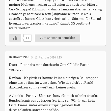
meiner Meinung nach zu den Besten der gestrigen bitteren
Cup-Schlappe! Edomwonyi dürfte langsam aber sicher genug
Chancen gehabt haben sein (Un)können unter Beweis
gestellt zu haben. Gibt’s kan griechischen Stürmer für Sturm?
Eventuell vertragslos irgendwo? Kann UNS bestimmt
weiterhelfen!
+1
Zum Antworten anmelden
DasBaum1909
11. Februar 2016 7:19
Esser – Bitter das man durch sein Gratz“EI“ die Partie
verliert…
Kayhan – Ich glaub er konnte keinen einzigen Ball stoppen,
ohne das er ihm 1m wegspringt. Wie der sich bei Rapid
durchsetzen konnte weiß auch keiner mehr.
Avlonitis – Positive Überraschung für mich, scheint absolut
Bundesliganiveau zu haben. Soriano sah 90min gar kein
Licht. Einmal unter einem aufspringenden Ball
durchgelaufen, sonst sehr solide.