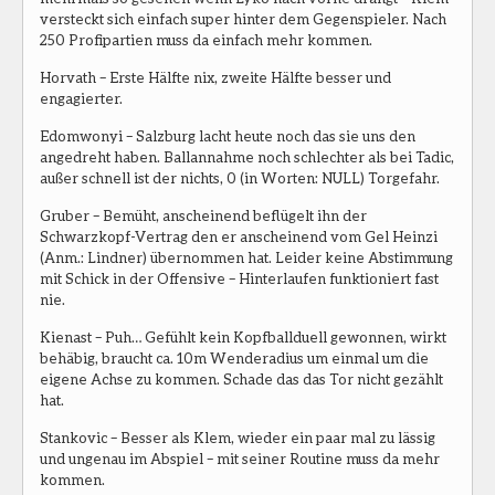
versteckt sich einfach super hinter dem Gegenspieler. Nach
250 Profipartien muss da einfach mehr kommen.
Horvath – Erste Hälfte nix, zweite Hälfte besser und
engagierter.
Edomwonyi – Salzburg lacht heute noch das sie uns den
angedreht haben. Ballannahme noch schlechter als bei Tadic,
außer schnell ist der nichts, 0 (in Worten: NULL) Torgefahr.
Gruber – Bemüht, anscheinend beflügelt ihn der
Schwarzkopf-Vertrag den er anscheinend vom Gel Heinzi
(Anm.: Lindner) übernommen hat. Leider keine Abstimmung
mit Schick in der Offensive – Hinterlaufen funktioniert fast
nie.
Kienast – Puh… Gefühlt kein Kopfballduell gewonnen, wirkt
behäbig, braucht ca. 10m Wenderadius um einmal um die
eigene Achse zu kommen. Schade das das Tor nicht gezählt
hat.
Stankovic – Besser als Klem, wieder ein paar mal zu lässig
und ungenau im Abspiel – mit seiner Routine muss da mehr
kommen.