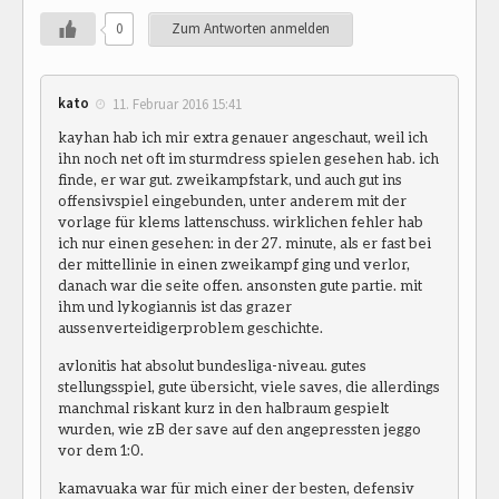
0
Zum Antworten anmelden
kato
11. Februar 2016 15:41
kayhan hab ich mir extra genauer angeschaut, weil ich
ihn noch net oft im sturmdress spielen gesehen hab. ich
finde, er war gut. zweikampfstark, und auch gut ins
offensivspiel eingebunden, unter anderem mit der
vorlage für klems lattenschuss. wirklichen fehler hab
ich nur einen gesehen: in der 27. minute, als er fast bei
der mittellinie in einen zweikampf ging und verlor,
danach war die seite offen. ansonsten gute partie. mit
ihm und lykogiannis ist das grazer
aussenverteidigerproblem geschichte.
avlonitis hat absolut bundesliga-niveau. gutes
stellungsspiel, gute übersicht, viele saves, die allerdings
manchmal riskant kurz in den halbraum gespielt
wurden, wie zB der save auf den angepressten jeggo
vor dem 1:0.
kamavuaka war für mich einer der besten, defensiv