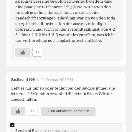
salzburgs pressing gewohnt schwierig, trotzdem gabs
eine paar gute torchancen. ich glaube, wir haben den
fussball gesehen, den sich foda vorstellt. seine
handschrift sozusagen. allerdings war ich von den foda-
untypischen offensivläufen der aussenverteidiger
überrascht und auch von der systemflexibilität, von 4-2-
3-1 über 4-4-2 bis 4-3-3 war vieles zu sehen, was ich in
der vorbereitung noch ungläubig bestaunt habe.
+2
DasBaum1909
11. Februar 2016 7:51
Geht es nur mir so oder fehlen bei den Audios immer die
letzten 1-2 Sekunden bzw. sind die letzen Sätze/Wörter
abgeschnitten.
+1
Zum Antworten anmelden
Bernhard Pu
11. Februar 2016 16:25