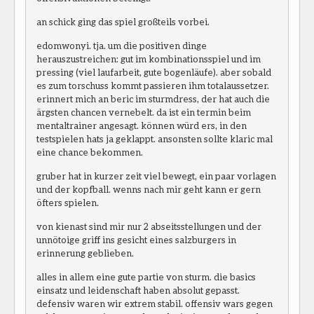
an schick ging das spiel großteils vorbei.
edomwonyi. tja. um die positiven dinge
herauszustreichen: gut im kombinationsspiel und im
pressing (viel laufarbeit, gute bogenläufe). aber sobald
es zum torschuss kommt passieren ihm totalaussetzer.
erinnert mich an beric im sturmdress, der hat auch die
ärgsten chancen vernebelt. da ist ein termin beim
mentaltrainer angesagt. können würd ers, in den
testspielen hats ja geklappt. ansonsten sollte klaric mal
eine chance bekommen.
gruber hat in kurzer zeit viel bewegt, ein paar vorlagen
und der kopfball. wenns nach mir geht kann er gern
öfters spielen.
von kienast sind mir nur 2 abseitsstellungen und der
unnötoige griff ins gesicht eines salzburgers in
erinnerung geblieben.
alles in allem eine gute partie von sturm. die basics
einsatz und leidenschaft haben absolut gepasst.
defensiv waren wir extrem stabil. offensiv wars gegen