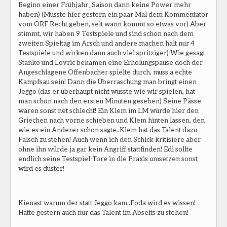
Beginn einer Frühjahr_Saison dann keine Power mehr
haben) (Musste hier gestern ein paar Mal dem Kommentator
vom ORF Recht geben, seit wann kommt so etwas vor) Aber
stimmt, wir haben 9 Testspiele und sind schon nach dem
zweiten Spieltag im Arsch und andere machen halt nur 4
Testspiele und wirken dann auch viel spritziger) Wie gesagt
Stanko und Lovric bekamen eine Erholungspause doch der
Angeschlagene Offenbacher spielte durch, muss a echte
Kampfsau sein! Dann die Überraschung man bringt einen
Jeggo (das er überhaupt nicht wusste wie wir spielen, hat
man schon nach den ersten Minuten gesehen) Seine Pässe
waren sonst net schlecht! Ein Klem im LM würde hier den
Griechen nach vorne schieben und Klem hinten lassen, den
wie es ein Anderer schon sagte..Klem hat das Talent dazu
Falsch zu stehen! Auch wenn ich den Schick kritisiere aber
ohne ihn würde ja gar kein Angriff stattfinden! Edi sollte
endlich seine Testspiel-Tore in die Praxis umsetzen sonst
wird es düster!
Kienast warum der statt Jeggo kam..Foda wird es wissen!
Hatte gestern auch nur das Talent im Abseits zu stehen!