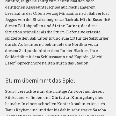
Minute, zeigte Salzburg zum ersten Mal den doch
deutlichen Klasseunterschied auf. Nach längerem
Leerlauf in der Offensive zog Minamino nach Ballverlust
Jeggos von der Strafraumgrenze flach ab.
Michi Esser
ließ
diesen Ball abprallen und
Stefan Lainer
, der diese
Situation schneller als die Sturm-Defensive erfasste,
spitzelte den Ball unter Bruno zum 1:0 für die Salzburger
durch. Aufmunternd bekundete die Nordkurve, zu
diesem Zeitpunkt hinter dem Tor der Blackies, ihre
Solidarität mit dem Schlussmann und Kapitän. „Michi
Esser“-Sprechchöre hallten durch das Stadion.
Sturm übernimmt das Spiel
Sturm versuchte nun, die richtige Antwort auf diesen
Rückstand zu finden und
Christian Klem
gelang dies
beinahe. In einem schnellen Konter kombinierten sich
Tanju Kayhan und und der bis dahin sehr starke
Sascha
Horvath
nach vorne. Ebenfalls mit von der Partie war