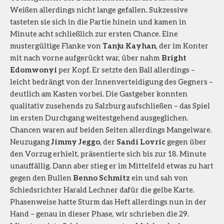
Weißen allerdings nicht lange gefallen. Sukzessive
tasteten sie sich in die Partie hinein und kamen in
Minute acht schließlich zur ersten Chance. Eine
mustergültige Flanke von
Tanju Kayhan
, der im Konter
mit nach vorne aufgerückt war, über nahm
Bright
Edomwonyi
per Kopf. Er setzte den Ball allerdings –
leicht bedrängt von der Innenverteidigung des Gegners –
deutlich am Kasten vorbei. Die Gastgeber konnten
qualitativ zusehends zu Salzburg aufschließen – das Spiel
im ersten Durchgang weitestgehend ausgeglichen.
Chancen waren auf beiden Seiten allerdings Mangelware.
Neuzugang
Jimmy Jeggo
, der
Sandi Lovric
gegen über
den Vorzug erhielt, präsentierte sich bis zur 18. Minute
unauffällig. Dann aber stieg er im Mittelfeld etwas zu hart
gegen den Bullen
Benno Schmitz
ein und sah von
Schiedsrichter Harald Lechner dafür die gelbe Karte.
Phasenweise hatte Sturm das Heft allerdings nun in der
Hand – genau in dieser Phase, wir schrieben die 29.