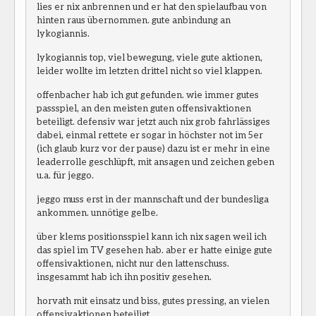
lies er nix anbrennen und er hat den spielaufbau von
hinten raus übernommen. gute anbindung an
lykogiannis.
lykogiannis top, viel bewegung, viele gute aktionen,
leider wollte im letzten drittel nicht so viel klappen.
offenbacher hab ich gut gefunden. wie immer gutes
passspiel, an den meisten guten offensivaktionen
beteiligt. defensiv war jetzt auch nix grob fahrlässiges
dabei, einmal rettete er sogar in höchster not im 5er
(ich glaub kurz vor der pause) dazu ist er mehr in eine
leaderrolle geschlüpft, mit ansagen und zeichen geben
u.a. für jeggo.
jeggo muss erst in der mannschaft und der bundesliga
ankommen. unnötige gelbe.
über klems positionsspiel kann ich nix sagen weil ich
das spiel im TV gesehen hab. aber er hatte einige gute
offensivaktionen, nicht nur den lattenschuss.
insgesammt hab ich ihn positiv gesehen.
horvath mit einsatz und biss, gutes pressing, an vielen
offensivaktionen beteiligt.