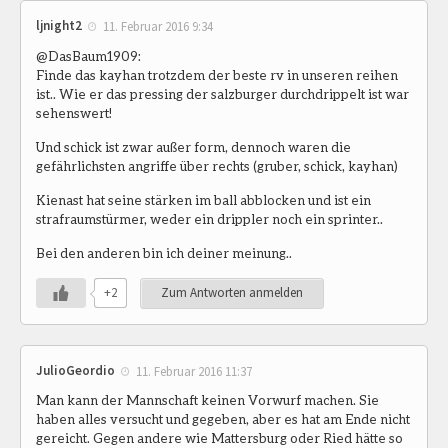
ljnight2
11. Februar 2016 9:34
@DasBaum1909:
Finde das kayhan trotzdem der beste rv in unseren reihen
ist.. Wie er das pressing der salzburger durchdrippelt ist war
sehenswert!
Und schick ist zwar außer form, dennoch waren die
gefährlichsten angriffe über rechts (gruber, schick, kayhan)
Kienast hat seine stärken im ball abblocken und ist ein
strafraumstürmer, weder ein drippler noch ein sprinter..
Bei den anderen bin ich deiner meinung..
+2
Zum Antworten anmelden
JulioGeordio
11. Februar 2016 11:37
Man kann der Mannschaft keinen Vorwurf machen. Sie
haben alles versucht und gegeben, aber es hat am Ende nicht
gereicht. Gegen andere wie Mattersburg oder Ried hätte so