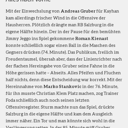
Mit der Einwechslung von
Andreas Gruber
für Kayhan
kam allerdings frischer Wind in die Offensive der
Hausherren. Plötzlich drängte man RB Salzburg in die
eigene Hälfte hinein. Der in der Pause für den bemühten
Jimmy Jeggo ins Spiel gekommene
Roman Kienast
konnte schließlich sogar einen Ball in die Maschen des
Gegners drücken (74. Minute). Das Publikum, freilich im
Freudentaumel, übersah aber, dass der Linienrichter nach
der flachen Hereingabe von Gruber seine Fahne in die
Höhe gerissen hatte – Abseits. Alles Pfeifen und Fluchen
half nichts, denn diese Entscheidung war korrekt. Mit der
Hereinnahme von
Marko Stankovic
in der 76. Minute,
für ihn musste Christian Klem Platz machen, zog Trainer
Foda schließlich auch noch seinen letzten
Offensivregister. Sturm machte nun das Spiel, drückte
Salzburg in die eigene Hälfte und kam dem Ausgleich
immer näher. Ein Tor und man könnte sich wohl in die
Verlängerung retten. In der 85. Minute griff Gruber